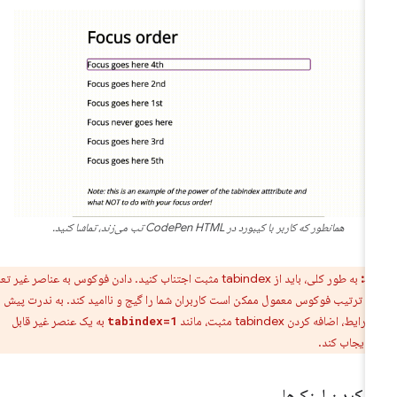
همانطور که کاربر با کیبورد در CodePen HTML تب می‌زند، تماشا کنید.
ط:
به طور کلی، باید از tabindex مثبت اجتناب کنید. دادن فوکوس به عناصر غیر تعاملی
دن ترتیب فوکوس معمول ممکن است کاربران شما را گیج و ناامید کند. به ندرت پیش
 اضافه کردن tabindex مثبت، مانند
به یک عنصر غیر قابل
tabindex=1
 ایجاب کند.
 کردن لینک‌ها