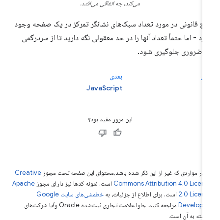
می‌کند، چه اتفاقی می‌افتد.
چ قانونی در مورد تعداد سبک‌های نشانگر تمرکز در یک صفحه وجود
ارد - اما حتماً تعداد آنها را در حد معقولی نگه دارید تا از سردرگمی
رضروری جلوگیری شود.
لی
بعدی
د
JavaScript
این مرور مفید بود؟
 در مواردی که غیر از این ذکر شده باشد،‌محتوای این صفحه تحت مجوز
Creative
Commons Attribution 4.0 Licen
است. نمونه کدها نیز دارای مجوز
Apache
2.0 Licen
است. برای اطلاع از جزئیات، به
خطمشی‌های سایت Google
Develope‏
مراجعه کنید. جاوا علامت تجاری ثبت‌شده Oracle و/یا شرکت‌های
بسته به آن است.