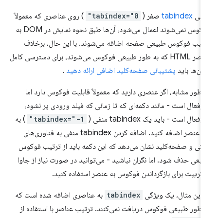
قتی
tabindex
صفر (
tabindex="0"
) روی عناصری که معمولاً
فوکوس نمی‌شوند اعمال می‌شود، آن‌ها طبق نحوه نمایش در DOM به
تیب فوکوس طبیعی صفحه اضافه می‌شوند. با این حال، برخلاف
عناصر HTML که به طور طبیعی فوکوس می‌شوند، برای دسترسی کامل
 آن‌ها باید
پشتیبانی صفحه‌کلید اضافی ارائه دهید
.
 طور مشابه، اگر عنصری دارید که معمولاً قابلیت فوکوس دارد اما
رفعال است - مانند دکمه‌ای که تا زمانی که فیلد ورودی پر نشود،
فعال است - باید یک tabindex منفی (
tabindex="-1"
) به
این عنصر اضافه کنید. اضافه کردن tabindex منفی به فناوری‌های
کی و صفحه‌کلید نشان می‌دهد که این دکمه باید از ترتیب فوکوس
یعی حذف شود. اما نگران نباشید - می‌توانید در صورت نیاز از جاوا
کریپت برای بازگرداندن فوکوس به عنصر استفاده کنید.
 این مثال، یک ویژگی
tabindex
به عناصری اضافه شده است که
 طور طبیعی فوکوس دریافت نمی‌کنند. ترتیب عناصر با استفاده از