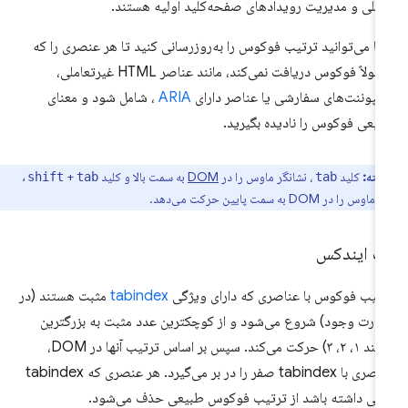
خلی و مدیریت رویدادهای صفحه‌کلید اولیه هستند.
ا می‌توانید ترتیب فوکوس را به‌روزرسانی کنید تا هر عنصری را که
معمولاً فوکوس دریافت نمی‌کند، مانند عناصر HTML غیرتعاملی،
مپوننت‌های سفارشی یا عناصر دارای
ARIA
، شامل شود و معنای
یعی فوکوس را نادیده بگیرید.
نکته:
کلید
، نشانگر ماوس را در
DOM
به سمت بالا و کلید
+
shift
tab،
tab
را در DOM به سمت پایین حرکت می‌دهد.
ب ایندکس
تیب فوکوس با عناصری که دارای ویژگی
tabindex
مثبت هستند (در
رت وجود) شروع می‌شود و از کوچکترین عدد مثبت به بزرگترین
(مانند ۱، ۲، ۳) حرکت می‌کند. سپس بر اساس ترتیب آنها در DOM،
عناصری با tabindex صفر را در بر می‌گیرد. هر عنصری که tabindex
فی داشته باشد از ترتیب فوکوس طبیعی حذف می‌شود.