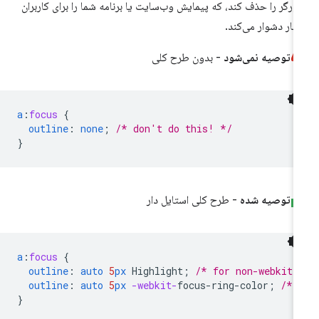
ورگر را حذف کند، که پیمایش وب‌سایت یا برنامه شما را برای کاربران
یار دشوار می‌کند.
توصیه نمی‌شود
- بدون طرح کلی
a
:
focus
{
outline
:
none
;
/* don't do this! */
}
توصیه شده
- طرح کلی استایل دار
a
:
focus
{
outline
:
auto
5
px
Highlight
;
/* for non-webkit 
outline
:
auto
5
px
-webkit-
focus-ring-color
;
/* 
}