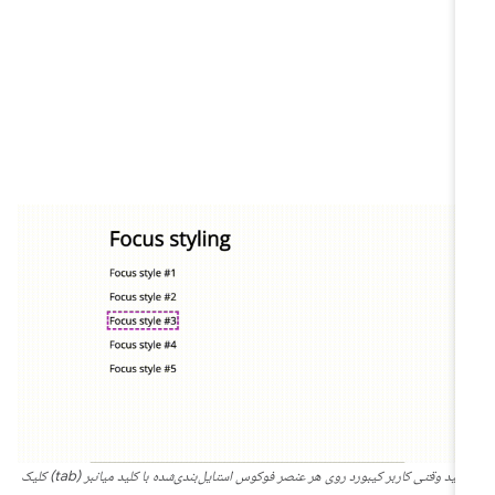
ببینید وقتی کاربر کیبورد روی هر عنصر فوکوس استایل‌بندی‌شده با کلید میانبر (tab) کلیک