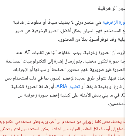
صور الزخرفية
صورة الزخرفية
هي عنصر مرئي لا يضيف سياقًا أو معلومات إضافية
يح للمستخدم فهم السياق بشكل أفضل. الصور الزخرفية هي صور
ميلية وقد توفّر أسلوبًا بدلاً من المحتوى.
إذا قرّرت أنّ الصورة زخرفية، يجب إخفاؤها آليًا عن تقنيات AT. عند
مجة صورة لتكون مخفية، يتم إرسال إشارة إلى التكنولوجيات المساعدة
نّ الصورة غير ضرورية لفهم محتوى الصفحة أو سياقها أو الإجراءات
متّخذة فيها. تتوفّر طرق عديدة لإخفاء الصور، بما في ذلك استخدام نص
يل فارغ أو بقيمة فارغة، أو
تطبيق ARIA
، أو إضافة الصورة كخلفية
CSS. في ما يلي بعض الأمثلة على كيفية إخفاء صورة زخرفية عن
مستخدمين.
قد يختلف معنى كلمة
زخرفي
من مستخدم إلى آخر. يريد بعض مستخدمي التكنولوجيا
الاستماع إلى أوصاف لكل العناصر المرئية على الشاشة. يمكن للمستخدمين اختيار تخطّي
ر إذا رأوا أنّها مكرّرة أو مطوّلة، ولكن لا يمكنهم تخيّل أوصاف غير متوفّرة. إذا لم تكونوا