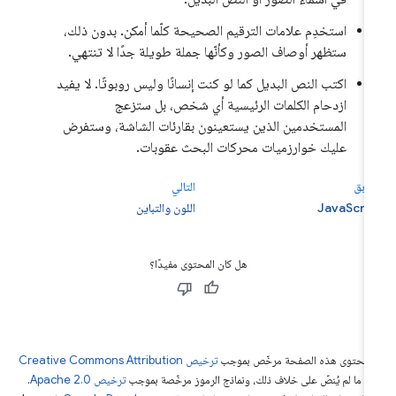
استخدِم علامات الترقيم الصحيحة كلّما أمكن. بدون ذلك،
ستظهر أوصاف الصور وكأنّها جملة طويلة جدًا لا تنتهي.
اكتب النص البديل كما لو كنت إنسانًا وليس روبوتًا. لا يفيد
ازدحام الكلمات الرئيسية أي شخص، بل ستزعج
المستخدمين الذين يستعينون بقارئات الشاشة، وستفرض
عليك خوارزميات محركات البحث عقوبات.
سابق
التالي
JavaScri
اللون والتباين
هل كان المحتوى مفيدًا؟
ّ محتوى هذه الصفحة مرخّص بموجب
ترخيص Creative Commons Attribution
4‏
ما لم يُنصّ على خلاف ذلك، ونماذج الرموز مرخّصة بموجب
ترخيص Apache 2.0‏
.