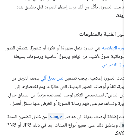
د ملف الصورة. تأكَّد من أنّك تريد إخفاء الصورة قبل تطبيق هذه
طريقة.
صور الغنية بالمعلومات
صورة الإعلامية
هي صورة تنقل مفهومًا أو فكرة أو شعورًا. تتضمّن الصور
معلوماتية صورًا لأشياء من الواقع ورموزًا أساسية ورسومات بسيطة
صورًا للنصوص
.
ا كانت الصورة إعلامية، يجب تضمين
نص بديل آلي
يصف الغرض من
صورة. تقدّم أوصاف الصور البديلة، التي غالبًا ما يتم اختصارها إلى
لنص البديل"، لمستخدمي التكنولوجيا المساعدة مزيدًا من السياق حول
صورة وتساعدهم على فهم رسالة الصورة أو الغرض منها بشكل أفضل.
كنك إضافة أوصاف بديلة إلى عناصر
<img>
من خلال تضمين السمة
al
. وينطبق ذلك على جميع أنواع الملفات، بما في ذلك JPG أو PNG
SV.