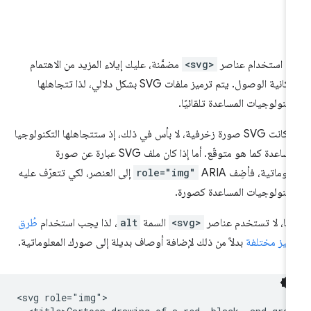
د استخدام عناصر
<svg>
مضمَّنة، عليك إيلاء المزيد من الاهتمام
لإمكانية الوصول. يتم ترميز ملفات SVG بشكل دلالي، لذا تتجاهلها
تكنولوجيات المساعدة تلقائيًا.
إذا كانت SVG صورة زخرفية، لا بأس في ذلك، إذ ستتجاهلها التكنولوجيا
المساعدة كما هو متوقّع. أما إذا كان ملف SVG عبارة عن صورة
لوماتية، فأضِف ARIA
role="img"
إلى العنصر، لكي تتعرّف عليه
تكنولوجيات المساعدة كصورة.
نيًا، لا تستخدم عناصر
<svg>
السمة
alt
، لذا يجب استخدام
طُرق
ميز مختلفة
بدلاً من ذلك لإضافة أوصاف بديلة إلى صورك المعلوماتية.
<svg role="img">
