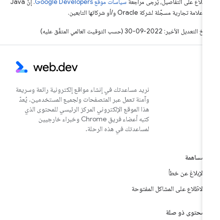
اطّلاع على التفاصيل، يُرجى مراجعة
سياسات موقع Google Developers‏
. إنّ Java
لامة تجارية مسجَّلة لشركة Oracle و/أو شركائها التابعين.
التعديل الأخير: 2022-09-30 (حسب التوقيت العالمي المتفَّق عليه)
نريد مساعدتك في إنشاء مواقع إلكترونية رائعة وسريعة
وآمنة تعمل عبر المتصفحات ولجميع المستخدمين. يُعدّ
هذا الموقع الإلكتروني المركز الرئيسي للمحتوى الذي
كتبه أعضاء فريق Chrome وخبراء خارجيين
لمساعدتك في هذه الرحلة.
مساهمة
الإبلاغ عن خطأ
الاطّلاع على المشاكل المفتوحة
محتوى ذو صلة