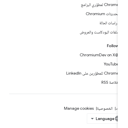
Chrome لمطوّري البرامج
تحديثات Chromium
دراسات الحالة
ملفات البودكاست والعروض
Follow
@ChromiumDev on X
YouTube
Chrome للمطوّرين على LinkedIn
خلاصة RSS
بنود
الخصوصية
Manage cookies