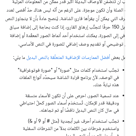
ب أن تتضمّن الأوصاف البديلة أكبر قدر ممكن من المعلومات المرئية
ت الصلة وأن تكون موجزة. على الرغم من أنّه ليس هناك حدّ أقصى لعدد
أحرف التي يمكن أن يقرأها قارئ الشاشة، يُنصح عادةً بأن لا يتجاوز النص
البديل 150 حرفًا لتجنُّب إرهاق القارئ. إذا كنت بحاجة إلى إضافة سياق
افي إلى الصورة، يمكنك استخدام أحد أنماط الصور المعقّدة أو إضافة
 توضيحي أو تقديم وصف إضافي للصورة في النص الأساسي.
شمل بعض
أفضل الممارسات الإضافية المتعلّقة بالنص البديل
ما يلي:
تجنَّب استخدام كلمات مثل "صورة" أو "صورة فوتوغرافية"
في الوصف، لأنّ برنامج قراءة الشاشة سيحدّد أنواع الملفات
هذه نيابةً عنك.
عند تسمية الصور، احرص على أن تكون الأسماء متسقة
ودقيقة قدر الإمكان. تُستخدَم أسماء الصور كحلّ احتياطي
في حال كان النص البديل ناقصًا أو تم تجاهله.
تجنَّب استخدام أحرف غير أبجدية (مثل # أو 9 أو &)
واستخدِم شرطات بين الكلمات بدلاً من الشرطات السفلية
في أسماء الصور أو النص البديل.