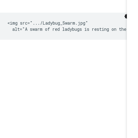
<img src=".../Ladybug_Swarm.jpg"
