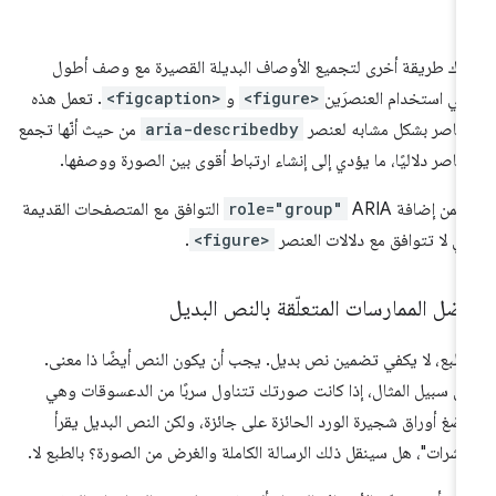
اك طريقة أخرى لتجميع الأوصاف البديلة القصيرة مع وصف أطول
ي استخدام العنصرَين
<figure>
و
<figcaption>
. تعمل هذه
عناصر بشكل مشابه لعنصر
aria-describedby
من حيث أنّها تجمع
عناصر دلاليًا، ما يؤدي إلى إنشاء ارتباط أقوى بين الصورة ووصفها.
من إضافة ARIA
role="group"
التوافق مع المتصفحات القديمة
تي لا تتوافق مع دلالات العنصر
<figure>
.
ضل الممارسات المتعلّقة بالنص البديل
لطبع، لا يكفي تضمين نص بديل. يجب أن يكون النص أيضًا ذا معنى.
ى سبيل المثال، إذا كانت صورتك تتناول سربًا من الدعسوقات وهي
ضغ أوراق شجيرة الورد الحائزة على جائزة، ولكن النص البديل يقرأ
شرات"، هل سينقل ذلك الرسالة الكاملة والغرض من الصورة؟ بالطبع لا.