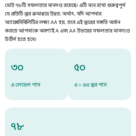
মোট ৭৮টি সফলতার মানদণ্ড রয়েছে। এটি মনে রাখা গুরুত্বপূর্ণ
যে প্রতিটি স্তর ক্রমান্বয়ে উন্নত; অর্থাৎ, যদি আপনার
অ্যাক্সেসিবিলিটির লক্ষ্য AA হয়, তবে এই স্তরের সঙ্গতি অর্জন
করতে আপনাকে অবশ্যই A এবং AA উভয়ের সফলতার মানদণ্ডে
উত্তীর্ণ হতে হবে।
৩০
৫০
এ লেভেল পাস
এ + এএ স্তর পাস
৭৮