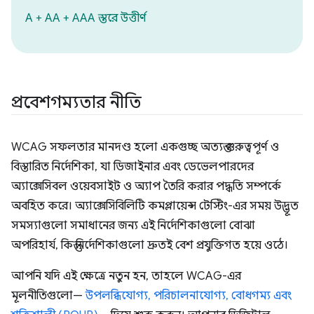
A + AA + AAA স্তরে উত্তীর্ণ
প্রবেশগম্যতার নীতি
WCAG সফলতার মানদণ্ড হলো একগুচ্ছ অত্যন্ত গুরুত্বপূর্ণ ও
বিস্তারিত নির্দেশিকা, যা ডিজাইনার এবং ডেভেলপারদের
অ্যাক্সেসিবল ওয়েবসাইট ও অ্যাপ তৈরি করার পদ্ধতি সম্পর্কে
অবহিত করে। অ্যাক্সেসিবিলিটি কমপ্লায়েন্স টেস্টিং-এর সময় উদ্ভূত
সমস্যাগুলো সমাধানের জন্য এই নির্দেশিকাগুলো বোঝা
অপরিহার্য, কিন্তু নির্দেশিকাগুলো দ্রুতই বেশ প্রযুক্তিগত হয়ে ওঠে।
আপনি যদি এই ক্ষেত্রে নতুন হন, তাহলে WCAG-এর
মূলনীতিগুলো—
উপলব্ধিযোগ্য, পরিচালনাযোগ্য, বোধগম্য এবং