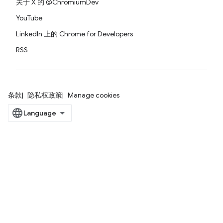
关于 X 的 @ChromiumDev
YouTube
LinkedIn 上的 Chrome for Developers
RSS
条款
隐私权政策
Manage cookies