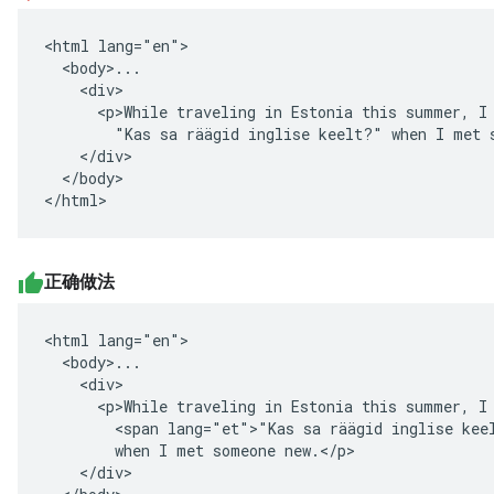
<html lang="en">

  <body>...

    <div>

      <p>While traveling in Estonia this summer, I 
        "Kas sa räägid inglise keelt?" when I met s
    </div>

  </body>

</html>
正确做法
<html lang="en">

  <body>...

    <div>

      <p>While traveling in Estonia this summer, I 
        <span lang="et">"Kas sa räägid inglise keel
        when I met someone new.</p>

    </div>
