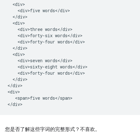
  <div>

    <div>five words</div>

  </div>

  <div>

    <div>three words</div>

    <div>forty-six words</div>

    <div>forty-four words</div>

  </div>

  <div>

    <div>seven words</div>

    <div>sixty-eight words</div>

    <div>forty-four words</div>

  </div>

</div>

<div>

   <span>five words</span>

您是否了解这些字词的完整形式？不喜欢。