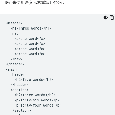
我们来使用语义元素重写此代码：
<header>

  <h1>Three words</h1>

  <nav>

    <a>one word</a>

    <a>one word</a>

    <a>one word</a>

    <a>one word</a>

  </nav>

</header>

<main>

  <header>

    <h2>five words</h2>

  </header>

  <section>

    <h2>three words</h2>

    <p>forty-six words</p>

    <p>forty-four words</p>

  </section>
