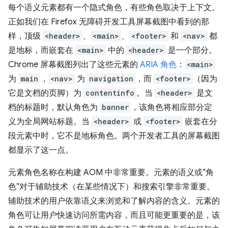
每个语义元素都有一个隐式角色，有些角色取决于上下文。
正如我们在 Firefox 无障碍开发工具屏幕截图中看到的那
样，顶级
<header>
、
<main>
、
<footer>
和
<nav>
都
是地标，而嵌套在
<main>
中的
<header>
是一个部分。
Chrome 屏幕截图列出了这些元素的
ARIA 角色
：
<main>
为
main
，
<nav>
为
navigation
，而
<footer>
（因为
它是文档的页脚）为
contentinfo
。当
<header>
是文
档的标题时，默认角色为
banner
，该角色将相应部分定
义为全局网站标题。当
<header>
或
<footer>
嵌套在分
段元素中时，它不是地标角色。两个开发者工具的屏幕截图
都显示了这一点。
元素角色名称在构建 AOM 中非常重要。元素的语义或“角
色”对于辅助技术（在某些情况下）和搜索引擎非常重要。
辅助技术的用户依靠语义来浏览和了解内容的含义。元素的
角色可让用户快速访问所需内容，而且可能更重要的是，该