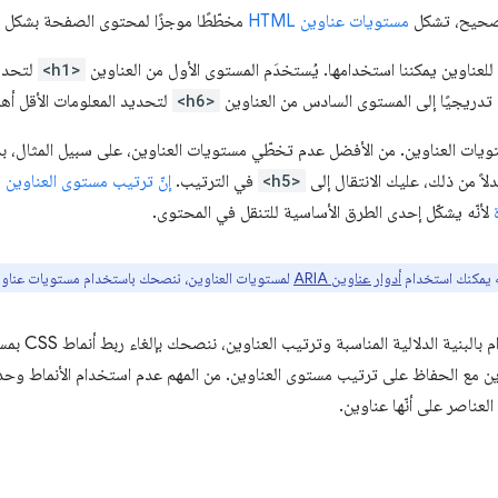
 صحيح، تشكل
مستويات عناوين HTML
مخطّطًا موجزًا لمحتوى الصفحة بشكل ع
عناوين يمكننا استخدامها. يُستخدَم المستوى الأول من العناوين
<h1>
لتحديد
 تدريجيًا إلى المستوى السادس من العناوين
<h6>
لتحديد المعلومات الأقل أهم
ويات العناوين. من الأفضل عدم تخطّي مستويات العناوين، على سبيل المثال، ب
دلاً من ذلك، عليك الانتقال إلى
<h5>
في الترتيب.
إنّ ترتيب مستوى العناوي
لأنّه يشكّل إحدى الطرق الأساسية للتنقل في المحتوى.
ه يمكنك استخدام
أدوار عناوين ARIA
لمستويات العناوين، ننصحك باستخدام مستويات عناوين HTML الدلالية كلما أ
لمساعدتك في ا
ين مع الحفاظ على ترتيب مستوى العناوين. من المهم عدم استخدام الأنماط وحدها 