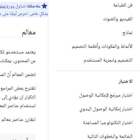
فن الطباعة
ملاحظة:
تتناول
دورة تعلم TML
بشكلٍ خاص. احرص أيضًا على 
الفيديو والصوت
معالم
نماذج
الأنماط والمكونات وأنظمة التصميم
يعتمد مستخدمو تكنو
التصميم وتجربة المستخدم
من المحتوى، يمكنك استخدام أدوار معالِم ARIA أو عن
تضمن المعالم أنّ ال
الاختبار
تقترح بعض المراجع 
اختبار مبرمَج لإمكانية الوصول
التكرار لن يؤدي إلى
استخدام عناصر المعالم الأحدث في L
اختبار إمكانية الوصول اليدوي
لنقارن عناصر معالم HTML التي تم
اختبار التكنولوجيا المساعِدة
الخاتمة والخطوات التالية
1