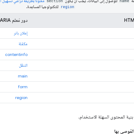
ة
للوصول إلى البيانات. يجب أن يكون
مُعنوَنًا بطريقة تراعي تسهيل 
section
name
للتكنولوجيا المساعِدة.
region
دور مَعلم ARIA
إعلان بانر
مكمّلة
contentinfo
التنقّل
main
form
region
ى بنية المحتوى السهلة الاستخدام.
لمُوصى بها