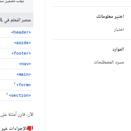
يجب تضمين سم
اختبِر معلوماتك
عنصر المَعلم في HTML
اختبار
<header>
<aside>
الموارد
<footer>
مسرد المصطلحات
<nav>
<main>
1
<form>
1
<section>
الآن، قارِن أمثلة عل
الإجراءات غير ا