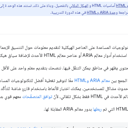
H
أساسيات HTML و
الهيكل الدلالي
بالتفصيل. وبناءً على ذلك، تستند هذه الوحد ة إل
مراجعة
وحدة ARIA وHTML
في هذه الدورة التدريبية.
لوجيات المساعدة على العناصر الهيكلية لتقديم معلومات حول التنسيق الإجما
اصر معالِم HTML الأحدث لإضافة سياق هيكلي إلى صفحتك.
محتوى يظهر في مناطق يمكن التنقّل فيها. ننصحك بتقديم معلم واحد على الأقل
الجمع بين
معالم ARIA وHTML
معًا لتوفير تغطية أفضل للتكنولوجيات المساعد
 حدوث مشاكل للمستخدمين، يمكنك اختبار الأنماط باستخدام قارئ شاشة للتأكّد
HTM فقط بشكل تلقائي، لأنّ
توافق المتصفّحات
معهم قوي جدً
ربطها
بدور معالم ARIA المقابلة لها.