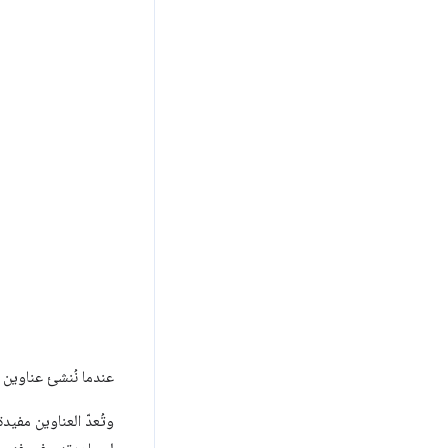
عندما نُنشئ عناوين 
وتُعدّ العناوين مفي