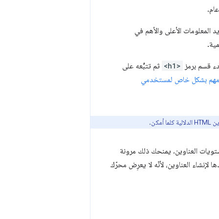
ام.
 المعلومات الأعلى والأهم في
ية.
دء قسم برمز
<h1>
ثم تتبُّعه على
ن مهم بشكل خاص لمستخدمي
مكن.
لالتزام بالبنية الدلالية المناسبة وترتيب العناوين، ننصحك بإلغاء ربط أنماط CSS بمستويات العناوين. يمنحك ذلك مرونة
لإنشاء العناوين، لأنّه لا يعرِض محرّك