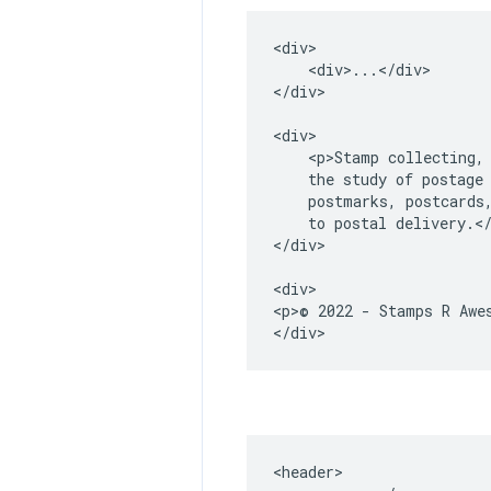
<div>

    <div>...</div>

</div>

<div>

    <p>Stamp collecting, 
    the study of postage 
    postmarks, postcards,
    to postal delivery.</
</div>

<div>

<p>© 2022 - Stamps R Awes
</div>
<header>
