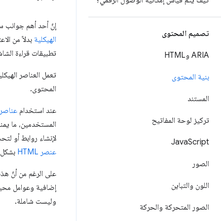
كيف يتم قياس إمكانية الوصول الرقمي؟
إنّ أحد أهم جوانب س
تصميم المحتوى
الهيكلية
تطبيقات قراءة الشاش
ARIA وHTML
تعمل العناصر الهيكل
بنية المحتوى
المحتوى.
المستند
عند استخدام
عناصر HTML الدلال
تركيز لوحة المفاتيح
لإنشاء روابط أو لت
Java
Script
عنصر HTML
بشكل ج
الصور
على الرغم من أنّ هذه
اللون والتباين
إضافية وعوامل محيط
وليست شاملة.
الصور المتحركة والحركة