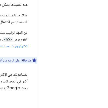
عند تنفيذها بشكل
هناك ستة مستويات لل
الصفحة، مع الانتقال
من المهم ترتيب مست
الفور برمز
<h5>
. ب
تكنولوجيات مساعدة
ملاحظة:
على الرغم من أنّ
أكبر في أنماط العناو
بحث Google هذه العناصر على أنّها عناوين.