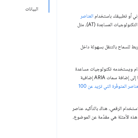
البيانات
روني أو تطبيقك باستخدام
العناصر
بدلاً من الاعتماد على الأنماط وحدها، فإنّك توفّر سياقًا مهمًا للمستخدمين الذين يستخدمون التكنولوجيات المساعِدة (AT)، مثل
بط للسماح بالتنقل بسهولة داخل
خدام ويستخدمه تكنولوجيات مساعدة
المستخدمين، ما يمنح المحتوى معنى أكبر من العناصر غير الدلالية. قد تكون هناك حالات تحتاج فيها إلى إضافة سمات ARIA إضافية
العناصر المتوفّرة التي تزيد عن 100
لاستخدام الرقمي، هناك بالتأكيد عناصر
هذه الأمثلة هي مقدّمة عن الموضوع،