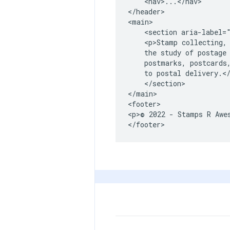
    <nav>...</nav>

</header>

<main>

    <section aria-label="
    <p>Stamp collecting, 
    the study of postage 
    postmarks, postcards,
    to postal delivery.</
    </section>

</main>

<footer>

<p>© 2022 - Stamps R Awes
</footer>