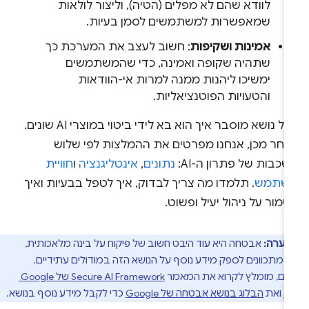
לוודא שהם לא מפלים (הטיה), וליצור לולאות
שמאפשרות למשתמשים לסמן בעיות.
אמינות ושקיפות
: חשוב לעצב את המערכת כך
שתהיה שקופה ואמינה, כדי שהמשתמשים
ימשיכו ליהנות ממנה למרות אי-הוודאות
והטעויות הפוטנציאליות.
בכל נושא מוסבר איך הוא בא לידי ביטוי במוצרי AI שונים.
אחר מכן, אנחנו מפרטים את ההמלצות לפי שלוש
כבות של פתרון ה-AI:
נתונים
,
אינטליגנציה
ו
חוויית
שתמש
. תלמדו מה צריך לבדוק, איך לטפל בבעיות ואיך
מור על ניהול יעיל ופשוט.
הערה:
אבטחה היא עוד היבט חשוב של פיקוח על בינה מלאכותית,
נו מתכוונים לספק מידע נוסף על הנושא הזה במודולים עתידיים.
יים, מומלץ לקרוא את המאמר
Secure AI Framework של Google ‏
ואת
הבלוג בנושא אבטחה של Google
כדי לקבל מידע נוסף בנושא.