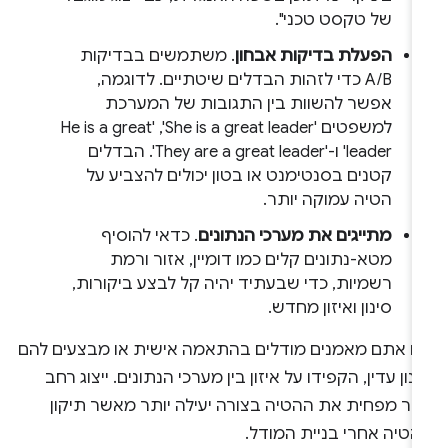
של טקסט טכני".
הפעלת בדיקות אבחון
. משתמשים בבדיקות
A/B כדי לזהות הבדלים שיטתיים. לדוגמה,
אפשר להשוות בין התגובות של המערכת
למשפטים 'She is a great leader',‏ 'He is a great
leader' ו-'They are a great leader'. הבדלים
קטנים בסנטימנט או בטון יכולים להצביע על
הטיה עמוקה יותר.
מתייגים את מערכי הנתונים
. כדאי להוסיף
מטא-נתונים קלים כמו דומיין, אזור ורמת
רשמיות, כדי שבעתיד יהיה קל לבצע ביקורות,
סינון ואיזון מחדש.
ם אתם מאמנים מודלים בהתאמה אישית או מבצעים להם
ונון עדין, הקפידו על איזון בין מערכי הנתונים. ייצוג רחב
ותר מפחית את ההטיה בצורה יעילה יותר מאשר תיקון
הטיה אחרי בניית המודל.