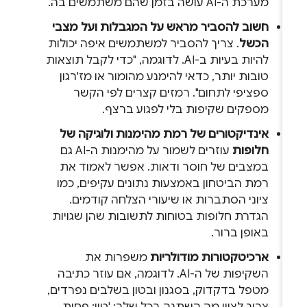
מערכת ה-AI עושה בזמן שהם משתמשים בה.
חשוב להסביר מראש על המגבלות ועל מצבי
הכשל
. צריך להסביר למשתמשים איפה יכולות
להיות בעיות ב-AI. לדוגמה, "כדי לקבל תוצאות
טובות יותר, כדאי להימנע מהומור או מז'רגון
ספציפי לתחום". רמזים קצרים לפי הקשר
מספקים שקיפות בלי לפגוע ברצף.
אינדיקטורים של רמת מהימנות ולוגיקה של
חלופות
עוזרים לשמור על מהימנות ה-AI גם
במצבים של חוסר ודאות. אפשר לאמוד את
רמת הביטחון באמצעות נתונים עקיפים, כמו
ציוני הסתברות או שיעורי הצלחה קודמים.
הגדרת חלופות בטוחות לתשובות שהן שגויות
באופן ברור.
ארכיטקטורות מודולריות
משפרות את
השקיפות של ה-AI. לדוגמה, אם עוזר כתיבה
מטפל בדקדוק, בסגנון ובטון בשלבים נפרדים,
צריך לציין מה השתנה בכל שלב: 'טון: פחות