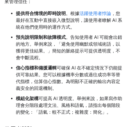
來管理信任：
提供符合情境的即時說明
。根據
活躍使用者悖論
，您
最好在互動中直接嵌入微型說明，讓使用者瞭解 AI 系
統在他們使用時的運作方式。
預先說明限制和故障模式
。告知使用者 AI 可能會出錯
的地方。舉例來說，「避免使用幽默或領域術語，以
獲得更佳結果。」簡短的脈絡提示可提供透明度，不
會中斷流程。
信心指標和備援邏輯
可確保 AI 在不確定情況下仍能提
供可靠結果。您可以根據機率分數或過往成功率等替
代指標，估算信心指數。為明顯不正確的輸出內容定
義安全的回退機制。
模組化架構
可提高 AI 透明度。舉例來說，如果寫作助
理會分階段處理文法、風格和語氣，請指出每個階段
的變化：「語氣：較不正式；複雜度：簡化」。