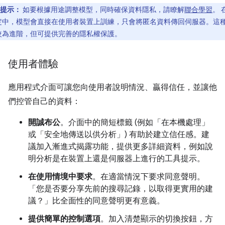
提示：
如要根據用途調整模型，同時確保資料隱私，請瞭解
聯合學習
。 
定中，模型會直接在使用者裝置上訓練，只會將匿名資料傳回伺服器。這
較為進階，但可提供完善的隱私權保護。
使用者體驗
應用程式介面可讓您向使用者說明情況、贏得信任，並讓他
們控管自己的資料：
開誠布公
。介面中的簡短標籤 (例如「在本機處理」
或「安全地傳送以供分析」) 有助於建立信任感。建
議加入漸進式揭露功能，提供更多詳細資料，例如說
明分析是在裝置上還是伺服器上進行的工具提示。
在使用情境中要求
。在適當情況下要求同意聲明。
「您是否要分享先前的搜尋記錄，以取得更實用的建
議？」比全面性的同意聲明更有意義。
提供簡單的控制選項
。加入清楚顯示的切換按鈕，方