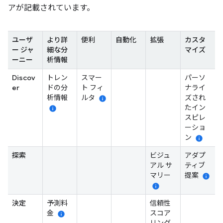
アが記載されています。
ユーザ
より詳
便利
自動化
拡張
カスタ
ー ジャ
細な分
マイズ
ーニー
析情報
Discov
トレン
スマー
パーソ
er
ドの分
ト フィ
ナライ
析情報
ルタ
ズされ
info
たイン
info
スピレ
ーショ
ン
info
探索
ビジュ
アダプ
アル サ
ティブ
マリー
提案
info
info
決定
予測料
信頼性
金
スコア
info