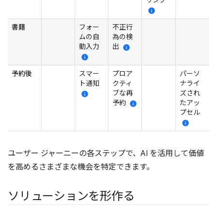
リング
info
書籍
フォー
不正行
ムの自
為の検
動入力
出
info
info
予約後
スマー
プロア
パーソ
ト通知
クティ
ナライ
ブな再
ズされ
info
予約
たアッ
info
プセル
info
ユーザー ジャーニーの各ステップで、AI を活用して価値
を高めるさまざまな機会を特定できます。
ソリューションを形作る