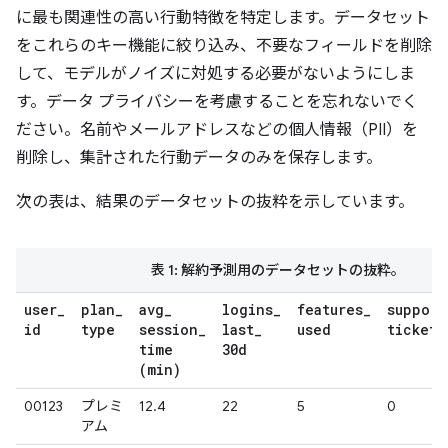
に最も関連性の高い行動特徴を特定します。データセット
をこれらのキー機能に絞り込み、不要なフィールドを削除
して、モデルがノイズに対処する必要がないようにしま
す。データ プライバシーを考慮することを忘れないでく
ださい。名前やメールアドレスなどの個人情報（PII）を
削除し、集計された行動データのみを保存します。
次の表は、結果のデータセットの抜粋を示しています。
表 1: 解約予測用のデータセットの抜粋。
user
_
plan
_
avg
_
logins
_
features
_
support
id
type
session
_
last
_
used
tickets
time
30d
(min)
00123
プレミ
12.4
22
5
0
アム