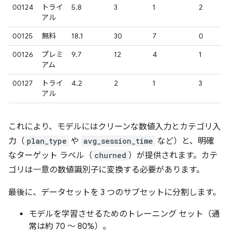
00124
トライ
5.8
3
1
2
アル
00125
無料
18.1
30
7
0
00126
プレミ
9.7
12
4
1
アム
00127
トライ
4.2
2
1
3
アル
これにより、モデルにはクリーンな数値入力とカテゴリ入
力（
plan_type
や
avg_session_time
など）と、明確
なターゲット ラベル（
churned
）が提供されます。カテ
ゴリは一意の数値識別子に変換する必要があります。
最後に、データセットを 3 つのサブセットに分割します。
モデルを学習させるためのトレーニング セット（通
常は約 70 ～ 80%）。