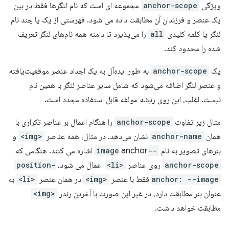
ویژگی
anchor-scope
مجموعه ای است که نام لنگرها فقط در بین
یک عنصر و فرزندان آن مطابقت داده می شود. فهرستی از یک یا چند نام
لنگر یا کلمه کلیدی
all
را می‌پذیرد تا دامنه همه نام‌های لنگر تعریف
شده را محدود کند.
یک
anchor-scope
به طور ایده‌آل به یک اجداد عنصر موقعیت‌یافته
و عنصر لنگر اضافه می‌شود که شامل سایر عناصر لنگر با همین نام
نیست. اغلب، این روی ریشه مولفه قابل استفاده مجدد است.
مثال زیر تفاوت
anchor-scope
را هنگام اعمال بر عناصر تکراری با
همان
anchor-name
نشان می‌دهد. در مثال، همه عناصر
<img>
و
بنرهای تصویر به نام
--image
anchor اشاره می کنند. هنگامی که
anchor-scope
روی عناصر
<li>
اعمال می شود،
position-
anchor: --image
فقط با عنصر
<img>
در همان عنصر
<li>
به
عنوان بنر مطابقت دارد، در غیر این صورت با آخرین رندر
<img>
مطابقت خواهد داشت.