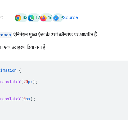
43
12
16
9
rt
Source
rames
ऐनिमेशन मुख्य फ़्रेम के उसी कॉन्सेप्ट पर आधारित हैं.
वाला एक उदाहरण दिया गया है:
nimation
{
translateY
(
20
px
);
translateY
(
0
px
);