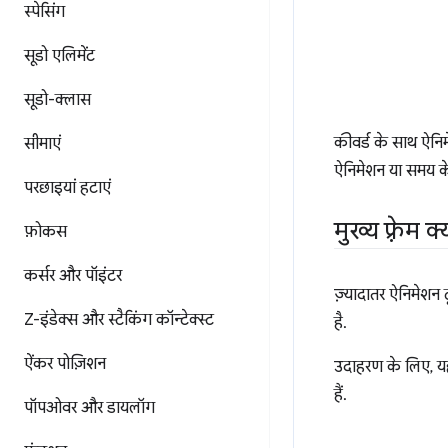
स्पेसिंग
सूडो एलिमेंट
सूडो-क्लास
कीवर्ड के साथ ऐनि
सीमाएं
ऐनिमेशन या समय के
परछाइयां हटाएं
मुख्य फ़्रेम क
फ़ोकस
कर्सर और पॉइंटर
ज़्यादातर ऐनिमेशन 
Z-इंडेक्स और स्टैकिंग कॉन्टेक्स्ट
है.
ऐंकर पोज़िशन
उदाहरण के लिए, यहा
हैं.
पॉपओवर और डायलॉग