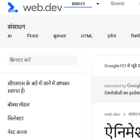
संसाधन
डिस्कवर
संसाधन
AI
निजता
सुलभता
HTML
इमेज
रिस्प
Google I/O से जुड़े 
सीएसएस के बारे में जानें में आपका
स्वागत है!
टेक्नोलॉजी का इस्तेमाल
बॉक्स मॉडल
web.dev
संसाधन
सिलेक्टर
ऐनिमे
नेस्ट करना