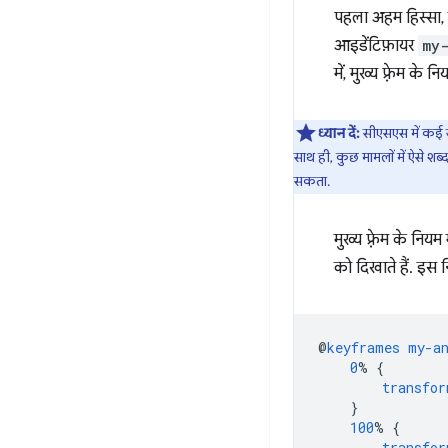
पहला अहम हिस्सा, म
आइडेंटिफ़ायर
my
में, मुख्य फ़्रेम के 
ध्यान दें:
सीएसएस में कई 
साथ ही, कुछ मामलों में ऐसे शब
सकता.
मुख्य फ़्रेम के नियम म
को दिखाते हैं. इस
@
keyframes
my-a
0
%
{
transfor
}
100
%
{
transfor