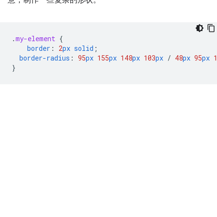
意，制作一些复杂的形状。
.
my-element
{
border
:
2
px
solid
;
border-radius
:
95
px
155
px
148
px
103
px
/
48
px
95
px
}