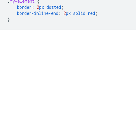
.
my-element
{
border
:
2
px
dotted
;
border-inline-end
:
2
px
solid
red
;
}