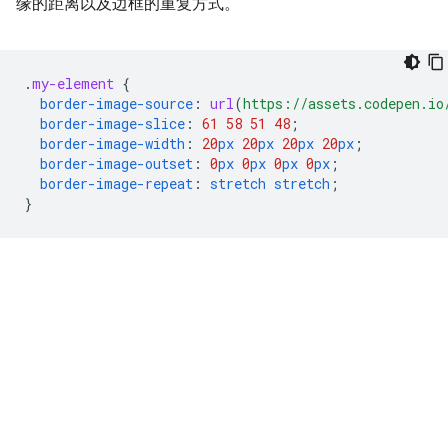
缘的距离以及边框的重复方式。
.
my-element
{
border-image-source
:
url
(
https://assets.codepen.io
border-image-slice
:
61
58
51
48
;
border-image-width
:
20
px
20
px
20
px
20
px
;
border-image-outset
:
0
px
0
px
0
px
0
px
;
border-image-repeat
:
stretch
stretch
;
}