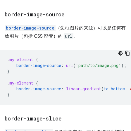
border-image-source
border-image-source
（边框图片的来源）可以是任何有
效图片（包括 CSS 渐变）的
url
。
.
my-element
{
border-image-source
:
url
(
'path/to/image.png'
);
}
.
my-element
{
border-image-source
:
linear-gradient
(
to
bottom
,
}
border-image-slice