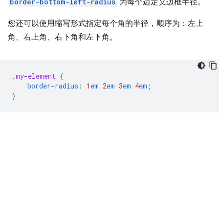
border-bottom-left-radius
为每个边定义边框半径。
您还可以使用缩写形式指定每个角的半径，顺序为：左上
角、右上角、右下角和左下角。
.
my-element
{
border-radius
:
1
em
2
em
3
em
4
em
;
}