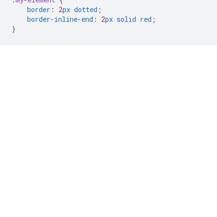
border
:
2
px
dotted
;
border-inline-end
:
2
px
solid
red
;
}