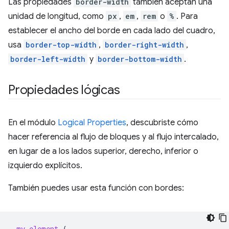
Las propiedades
border-width
también aceptan una
unidad de longitud, como
px
,
em
,
rem
o
%
. Para
establecer el ancho del borde en cada lado del cuadro,
usa
border-top-width
,
border-right-width
,
border-left-width
y
border-bottom-width
.
Propiedades lógicas
En el módulo
Logical Properties
, descubriste cómo
hacer referencia al flujo de bloques y al flujo intercalado,
en lugar de a los lados superior, derecho, inferior o
izquierdo explícitos.
También puedes usar esta función con bordes:
.
my-element
{