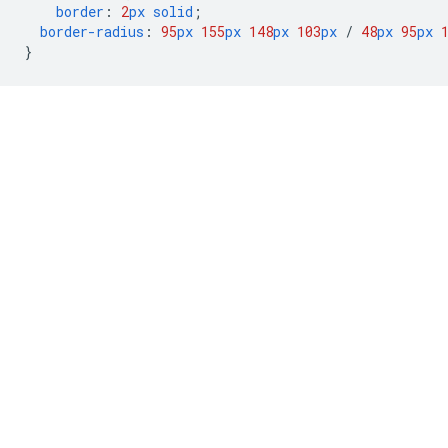
border
:
2
px
solid
;
border-radius
:
95
px
155
px
148
px
103
px
/
48
px
95
px
}