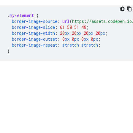
.
my-element
{
border-image-source
:
url
(
https://assets.codepen.io
border-image-slice
:
61
58
51
48
;
border-image-width
:
20
px
20
px
20
px
20
px
;
border-image-outset
:
0
px
0
px
0
px
0
px
;
border-image-repeat
:
stretch
stretch
;
}