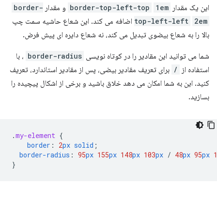
این یک مقدار
1em
border-top-left-top
و مقدار
border-
2em
top-left-left
اضافه می کند. این شعاع حاشیه سمت چپ
بالا را به شعاع بیضوی تبدیل می کند، نه شعاع دایره ای پیش فرض.
شما می توانید این مقادیر را در کوتاه نویسی
border-radius
، با
استفاده از
/
برای تعریف مقادیر بیضی، پس از مقادیر استاندارد، تعریف
کنید. این به شما امکان می دهد خلاق باشید و برخی از اشکال پیچیده را
بسازید.
.
my-element
{
border
:
2
px
solid
;
border-radius
:
95
px
155
px
148
px
103
px
/
48
px
95
px
}