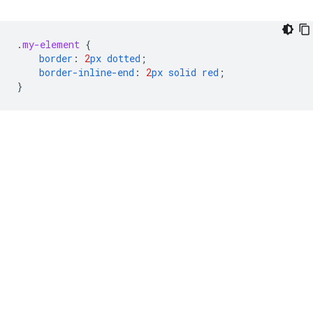
.
my-element
{
border
:
2
px
dotted
;
border-inline-end
:
2
px
solid
red
;
}