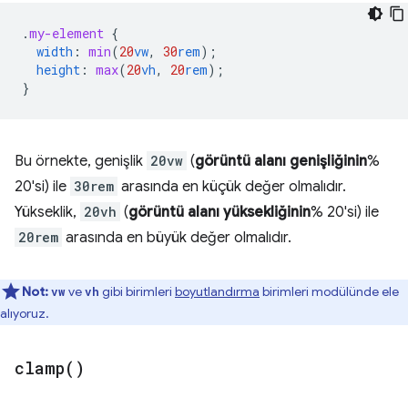
.
my-element
{
width
:
min
(
20
vw
,
30
rem
);
height
:
max
(
20
vh
,
20
rem
);
}
Bu örnekte, genişlik
20vw
(
görüntü alanı genişliğinin
%
20'si) ile
30rem
arasında en küçük değer olmalıdır.
Yükseklik,
20vh
(
görüntü alanı yüksekliğinin
% 20'si) ile
20rem
arasında en büyük değer olmalıdır.
Not:
ve
gibi birimleri
boyutlandırma
birimleri modülünde ele
vw
vh
alıyoruz.
clamp(
)