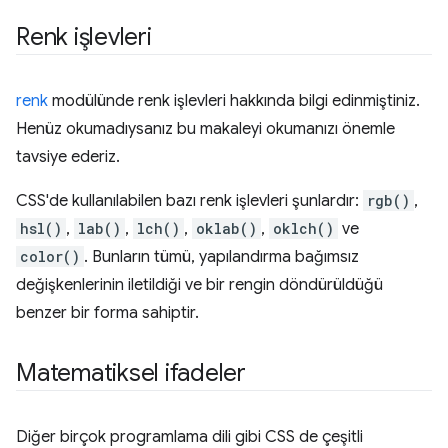
Renk işlevleri
renk
modülünde renk işlevleri hakkında bilgi edinmiştiniz.
Henüz okumadıysanız bu makaleyi okumanızı önemle
tavsiye ederiz.
CSS'de kullanılabilen bazı renk işlevleri şunlardır:
rgb()
,
hsl()
,
lab()
,
lch()
,
oklab()
,
oklch()
ve
color()
. Bunların tümü, yapılandırma bağımsız
değişkenlerinin iletildiği ve bir rengin döndürüldüğü
benzer bir forma sahiptir.
Matematiksel ifadeler
Diğer birçok programlama dili gibi CSS de çeşitli