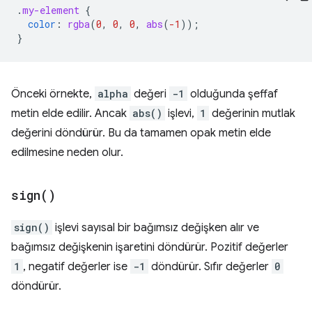
.
my-element
{
color
:
rgba
(
0
,
0
,
0
,
abs
(
-1
));
}
Önceki örnekte,
alpha
değeri
-1
olduğunda şeffaf
metin elde edilir. Ancak
abs()
işlevi,
1
değerinin mutlak
değerini döndürür. Bu da tamamen opak metin elde
edilmesine neden olur.
sign(
)
sign()
işlevi sayısal bir bağımsız değişken alır ve
bağımsız değişkenin işaretini döndürür. Pozitif değerler
1
, negatif değerler ise
-1
döndürür. Sıfır değerler
0
döndürür.