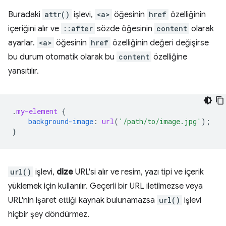
Buradaki
attr()
işlevi,
<a>
öğesinin
href
özelliğinin
içeriğini alır ve
::after
sözde öğesinin
content
olarak
ayarlar.
<a>
öğesinin
href
özelliğinin değeri değişirse
bu durum otomatik olarak bu
content
özelliğine
yansıtılır.
.
my-element
{
background-image
:
url
(
'/path/to/image.jpg'
);
}
url()
işlevi,
dize
URL'si alır ve resim, yazı tipi ve içerik
yüklemek için kullanılır. Geçerli bir URL iletilmezse veya
URL'nin işaret ettiği kaynak bulunamazsa
url()
işlevi
hiçbir şey döndürmez.