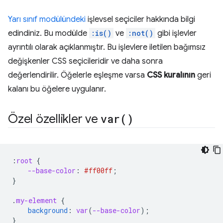
Yarı sınıf modülündeki
işlevsel seçiciler hakkında bilgi
edindiniz. Bu modülde
:is()
ve
:not()
gibi işlevler
ayrıntılı olarak açıklanmıştır. Bu işlevlere iletilen bağımsız
değişkenler CSS seçicileridir ve daha sonra
değerlendirilir. Öğelerle eşleşme varsa
CSS kuralının
geri
kalanı bu öğelere uygulanır.
Özel özellikler ve
var(
)
:
root
{
--base-color
:
#ff00ff
;
}
.
my-element
{
background
:
var
(
--base-color
);
}