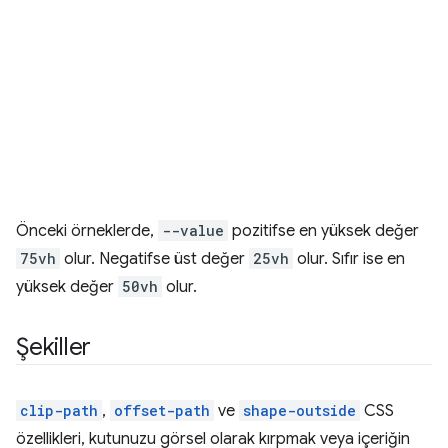
Önceki örneklerde,
--value
pozitifse en yüksek değer
75vh
olur. Negatifse üst değer
25vh
olur. Sıfır ise en
yüksek değer
50vh
olur.
Şekiller
clip-path
,
offset-path
ve
shape-outside
CSS
özellikleri, kutunuzu görsel olarak kırpmak veya içeriğin