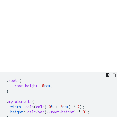
:
root
{
--root-height
:
5
rem
;
}
.
my-element
{
width
:
calc
(
calc
(
10
%
+
2
rem
)
*
2
);
height
:
calc
(
var
(
--root-height
)
*
3
);