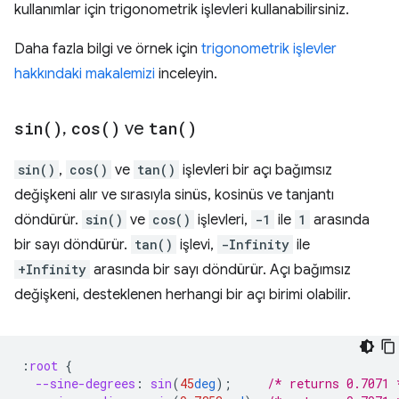
kullanımlar için trigonometrik işlevleri kullanabilirsiniz.
Daha fazla bilgi ve örnek için
trigonometrik işlevler
hakkındaki makalemizi
inceleyin.
sin(
)
,
cos(
)
ve
tan(
)
sin()
,
cos()
ve
tan()
işlevleri bir açı bağımsız
değişkeni alır ve sırasıyla sinüs, kosinüs ve tanjantı
döndürür.
sin()
ve
cos()
işlevleri,
-1
ile
1
arasında
bir sayı döndürür.
tan()
işlevi,
-Infinity
ile
+Infinity
arasında bir sayı döndürür. Açı bağımsız
değişkeni, desteklenen herhangi bir açı birimi olabilir.
:
root
{
--sine-degrees
:
sin
(
45
deg
);
/* returns 0.7071 