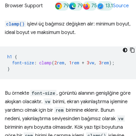
79
79
75
13.1
Browser Support
Source
clamp()
işlevi üç bağımsız değişken alır: minimum boyut,
ideal boyut ve maksimum boyut.
h1
{
font-size
:
clamp
(
2
rem
,
1
rem
+
3
vw
,
3
rem
);
}
Bu örnekte
font-size
, görüntü alanının genişliğine göre
akışkan olacaktır.
vw
birimi, ekran yakınlaştırma işlemine
yardımcı olmak için bir
rem
birimine eklenir. Bunun
nedeni, yakınlaştırma seviyesinden bağımsız olarak
vw
biriminin aynı boyutta olmasıdır. Kök yazı tipi boyutuna
göre bir
rem
birimi ile çarpma işlemi,
clamp()
işlevine