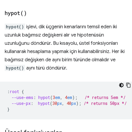
hypot(
)
hypot()
işlevi, dik üçgenin kenarlarını temsil eden iki
uzunluk bağımsız değişkeni alır ve hipotenüsün
uzunluğunu döndürür. Bu kısayolu, üstel fonksiyonları
kullanarak hesaplama yapmak için kullanabilirsiniz. Her iki
bağımsız değişken de aynı birim türünde olmalıdır ve
hypot()
aynı türü döndürür.
:
root
{
--use-ems
:
hypot
(
3
em
,
4
em
);
/* returns 5em */
--use-px
:
hypot
(
30
px
,
40
px
);
/* returns 50px */
}