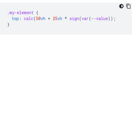
.
my-element
{
top
:
calc
(
50
vh
+
25
vh
*
sign
(
var
(
--value
))
;
}