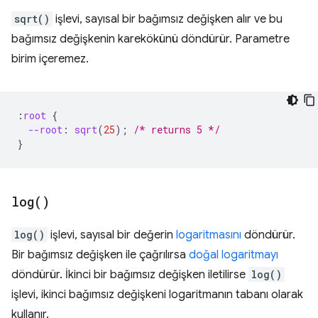
sqrt()
işlevi, sayısal bir bağımsız değişken alır ve bu
bağımsız değişkenin karekökünü döndürür. Parametre
birim içeremez.
:
root
{
--root
:
sqrt
(
25
);
/* returns 5 */
}
log(
)
log()
işlevi, sayısal bir değerin
logaritmasını
döndürür.
Bir bağımsız değişken ile çağrılırsa
doğal logaritmayı
döndürür. İkinci bir bağımsız değişken iletilirse
log()
işlevi, ikinci bağımsız değişkeni logaritmanın tabanı olarak
kullanır.