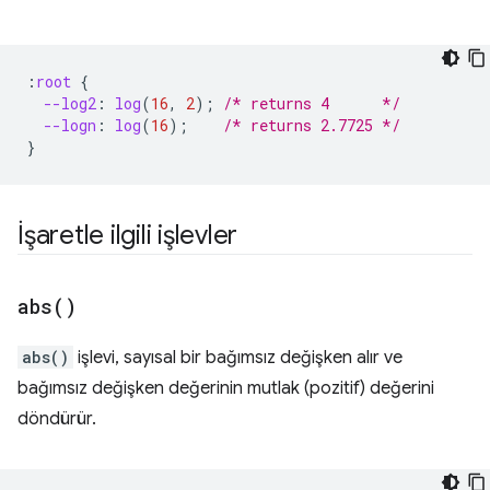
:
root
{
--log2
:
log
(
16
,
2
);
/* returns 4      */
--logn
:
log
(
16
);
/* returns 2.7725 */
}
İşaretle ilgili işlevler
abs(
)
abs()
işlevi, sayısal bir bağımsız değişken alır ve
bağımsız değişken değerinin mutlak (pozitif) değerini
döndürür.