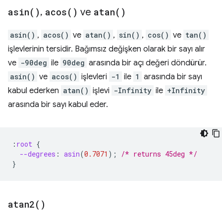
asin(
)
,
acos(
)
ve
atan(
)
asin()
,
acos()
ve
atan()
,
sin()
,
cos()
ve
tan()
işlevlerinin tersidir. Bağımsız değişken olarak bir sayı alır
ve
-90deg
ile
90deg
arasında bir açı değeri döndürür.
asin()
ve
acos()
işlevleri
-1
ile
1
arasında bir sayı
kabul ederken
atan()
işlevi
-Infinity
ile
+Infinity
arasında bir sayı kabul eder.
:
root
{
--degrees
:
asin
(
0.7071
);
/* returns 45deg */
}
atan2(
)