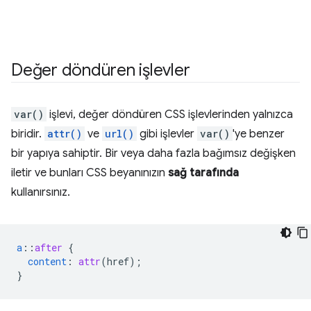
Değer döndüren işlevler
var()
işlevi, değer döndüren CSS işlevlerinden yalnızca
biridir.
attr()
ve
url()
gibi işlevler
var()
'ye benzer
bir yapıya sahiptir. Bir veya daha fazla bağımsız değişken
iletir ve bunları CSS beyanınızın
sağ tarafında
kullanırsınız.
a
::
after
{
content
:
attr
(
href
);
}