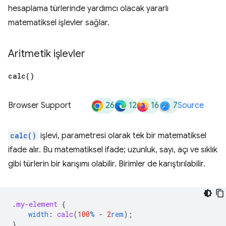
hesaplama türlerinde yardımcı olacak yararlı
matematiksel işlevler sağlar.
Aritmetik işlevler
calc(
)
26
12
16
7
Browser Support
Source
calc()
işlevi, parametresi olarak tek bir matematiksel
ifade alır. Bu matematiksel ifade; uzunluk, sayı, açı ve sıklık
gibi türlerin bir karışımı olabilir. Birimler de karıştırılabilir.
.
my-element
{
width
:
calc
(
100
%
-
2
rem
);
}