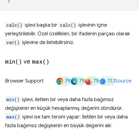
}
calc()
işlevi başka bir
calc()
işlevinin içine
yerleştirilebilir. Özel özellikleri, bir ifadenin parçası olarak
var()
işlevine de iletebilirsiniz.
min(
)
ve
max(
)
79
79
75
11.1
Browser Support
Source
min()
işlevi, iletilen bir veya daha fazla bağımsız
değişkenin en küçük hesaplanmış değerini döndürür.
max()
işlevi ise tam tersini yapar: İletilen bir veya daha
fazla bağımsız değişkenin en büyük değerini alır.