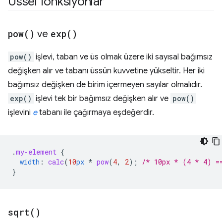
Üssel fonksiyonlar
pow(
)
ve
exp(
)
pow()
işlevi, taban ve üs olmak üzere iki sayısal bağımsız
değişken alır ve tabanı üssün kuvvetine yükseltir. Her iki
bağımsız değişken de birim içermeyen sayılar olmalıdır.
exp()
işlevi tek bir bağımsız değişken alır ve
pow()
işlevini
e
tabanı ile çağırmaya eşdeğerdir.
.
my-element
{
width
:
calc
(
10
px
*
pow
(
4
,
2
)
;
/* 10px * (4 * 4) =
}
sqrt(
)