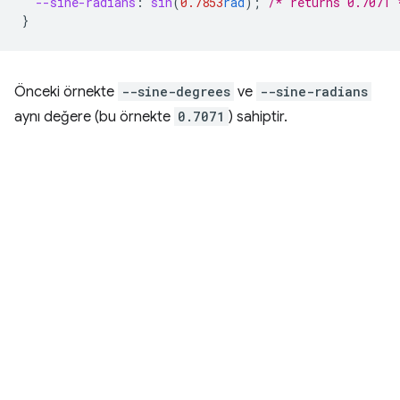
--sine-radians
:
sin
(
0.7853
rad
);
/* returns 0.7071 
}
Önceki örnekte
--sine-degrees
ve
--sine-radians
aynı değere (bu örnekte
0.7071
) sahiptir.