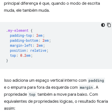
principal diferença é que, quando o modo de escrita
muda, ele também muda.
.
my-element
{
padding-top
:
2
em
;
padding-bottom
:
2
em
;
margin-left
:
2
em
;
position
:
relative
;
top
:
0.2
em
;
}
Isso adiciona um espaço vertical interno com
padding
e o empurra para fora da esquerda com
margin
. A
propriedade
top
também a move para baixo. Com
equivalentes de propriedades lógicas, o resultado ficaria
assim: