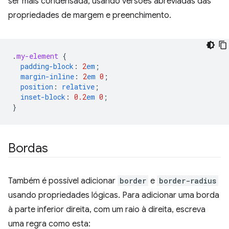
ser mais condensada, usando versões abreviadas das
propriedades de margem e preenchimento.
.
my-element
{
padding-block
:
2
em
;
margin-inline
:
2
em
0
;
position
:
relative
;
inset-block
:
0.2
em
0
;
}
Bordas
Também é possível adicionar
border
e
border-radius
usando propriedades lógicas. Para adicionar uma borda
à parte inferior direita, com um raio à direita, escreva
uma regra como esta: