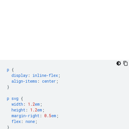
p
{
display
:
inline-flex
;
align-items
:
center
;
}
p
svg
{
width
:
1.2
em
;
height
:
1.2
em
;
margin-right
:
0.5
em
;
flex
:
none
;
}