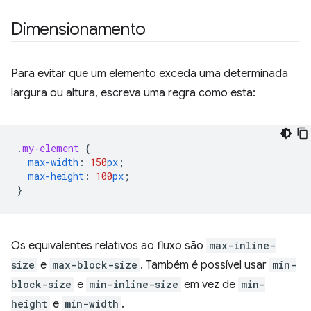
Dimensionamento
Para evitar que um elemento exceda uma determinada
largura ou altura, escreva uma regra como esta:
.
my-element
{
max-width
:
150
px
;
max-height
:
100
px
;
}
Os equivalentes relativos ao fluxo são
max-inline-
size
e
max-block-size
. Também é possível usar
min-
block-size
e
min-inline-size
em vez de
min-
height
e
min-width
.