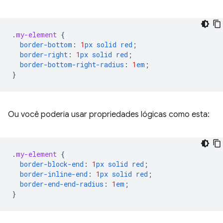
.
my-element
{
border-bottom
:
1
px
solid
red
;
border-right
:
1
px
solid
red
;
border-bottom-right-radius
:
1
em
;
}
Ou você poderia usar propriedades lógicas como esta:
.
my-element
{
border-block-end
:
1
px
solid
red
;
border-inline-end
:
1
px
solid
red
;
border-end-end-radius
:
1
em
;
}