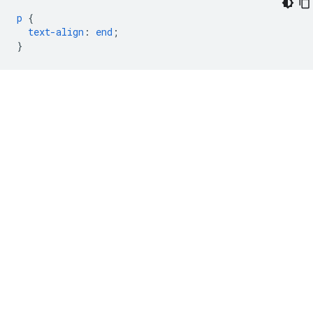
p
{
text-align
:
end
;
}