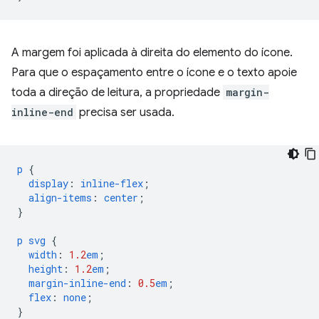
A margem foi aplicada à direita do elemento do ícone.
Para que o espaçamento entre o ícone e o texto apoie
toda a direção de leitura, a propriedade
margin-
inline-end
precisa ser usada.
p
{
display
:
inline-flex
;
align-items
:
center
;
}
p
svg
{
width
:
1.2
em
;
height
:
1.2
em
;
margin-inline-end
:
0.5
em
;
flex
:
none
;
}