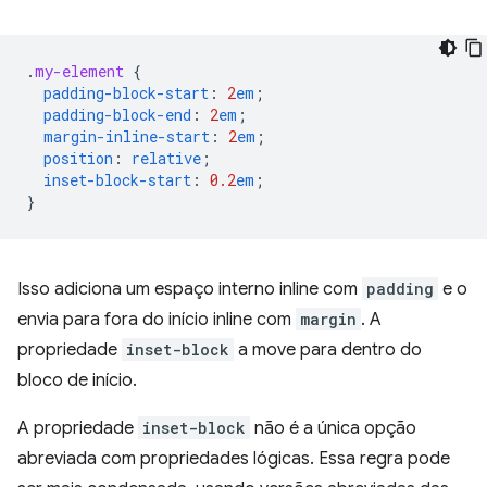
.
my-element
{
padding-block-start
:
2
em
;
padding-block-end
:
2
em
;
margin-inline-start
:
2
em
;
position
:
relative
;
inset-block-start
:
0.2
em
;
}
Isso adiciona um espaço interno inline com
padding
e o
envia para fora do início inline com
margin
. A
propriedade
inset-block
a move para dentro do
bloco de início.
A propriedade
inset-block
não é a única opção
abreviada com propriedades lógicas. Essa regra pode