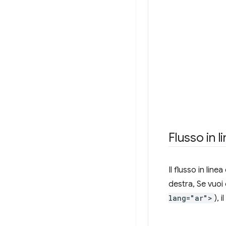
Flusso in l
Il flusso in line
destra, Se vuoi
lang="ar">
), 