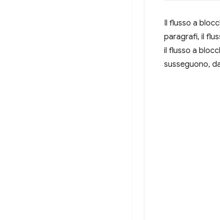
Il flusso a bloc
paragrafi, il fl
il flusso a bloc
susseguono, dall