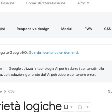
Baseline
Come utilizzare Baseline
Altro
ini
Responsive design
Moduli
PWA
CSS
eguito Google I/O.
Guarda i contenuti on demand
.
Google utilizza la tecnologia AI per tradurre i contenuti nella
ta. Le traduzioni generate dall'AI potrebbero contenere errori.
se
CSS
Qu
ietà logiche