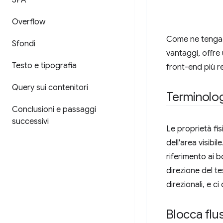
SPA
Overflow
Come ne tenga c
Sfondi
vantaggi, offre
Testo e tipografia
front-end più re
Query sui contenitori
Terminolo
Conclusioni e passaggi
successivi
Le proprietà fisi
dell'area visib
riferimento ai b
direzione del te
direzionali, e ci
Blocca flu