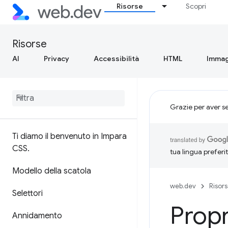
Risorse
Scopri
Risorse
AI
Privacy
Accessibilità
HTML
Immag
Grazie per aver s
Ti diamo il benvenuto in Impara
CSS
.
tua lingua preferi
Modello della scatola
web.dev
Risor
Selettori
Propr
Annidamento