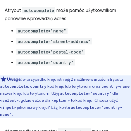
Atrybut
autocomplete
może pomóc użytkownikom
ponownie wprowadzić adres:
autocomplete="name"
autocomplete="street-address"
autocomplete="postal-code"
autocomplete="country"
Uwaga:
w przypadku kraju istnieją 2 możliwe wartości atrybutu
:
kod kraju lub terytorium oraz
autocomplete
country
country-name
nazwa kraju lub terytorium. Użyj
dla
autocomplete="country"
, gdzie
dla
to kod kraju. Chcesz użyć
<select>
value
<option>
jako nazwy kraju? Użyj konta
<input>
autocomplete="country-
.
name"