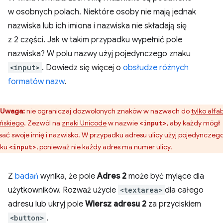
w osobnych polach. Niektóre osoby nie mają jednak
nazwiska lub ich imiona i nazwiska nie składają się
z 2 części. Jak w takim przypadku wypełnić pole
nazwiska? W polu nazwy użyj pojedynczego znaku
<input>
. Dowiedz się więcej o
obsłudze różnych
formatów nazw
.
Uwaga:
nie ograniczaj dozwolonych znaków w nazwach do
tylko alfa
ińskiego
. Zezwól na
znaki Unicode
w nazwie
, aby każdy mógł
<input>
sać swoje imię i nazwisko. W przypadku adresu ulicy użyj pojedynczeg
aku
, ponieważ nie każdy adres ma numer ulicy.
<input>
Z
badań
wynika, że pole
Adres 2
może być mylące dla
użytkowników. Rozważ użycie
<textarea>
dla całego
adresu lub ukryj pole
Wiersz adresu 2
za przyciskiem
<button>
.