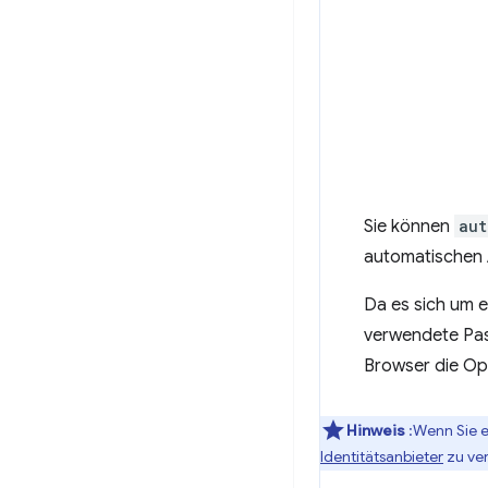
Sie können
aut
automatischen A
Da es sich um e
verwendete Pas
Browser die Op
Hinweis
:Wenn Sie e
Identitätsanbieter
zu ver