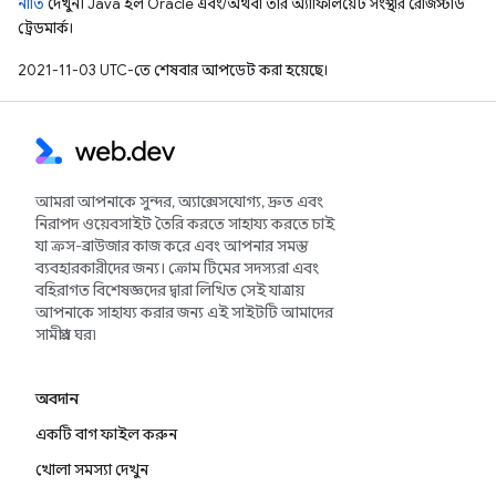
নীতি
দেখুন। Java হল Oracle এবং/অথবা তার অ্যাফিলিয়েট সংস্থার রেজিস্টার্ড
ট্রেডমার্ক।
2021-11-03 UTC-তে শেষবার আপডেট করা হয়েছে।
আমরা আপনাকে সুন্দর, অ্যাক্সেসযোগ্য, দ্রুত এবং
নিরাপদ ওয়েবসাইট তৈরি করতে সাহায্য করতে চাই
যা ক্রস-ব্রাউজার কাজ করে এবং আপনার সমস্ত
ব্যবহারকারীদের জন্য। ক্রোম টিমের সদস্যরা এবং
বহিরাগত বিশেষজ্ঞদের দ্বারা লিখিত সেই যাত্রায়
আপনাকে সাহায্য করার জন্য এই সাইটটি আমাদের
সামগ্রীর ঘর৷
অবদান
একটি বাগ ফাইল করুন
খোলা সমস্যা দেখুন