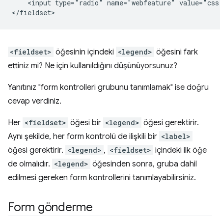
    <input type="radio" name="webfeature" value="css
<fieldset>
öğesinin içindeki
<legend>
öğesini fark
ettiniz mi? Ne için kullanıldığını düşünüyorsunuz?
Yanıtınız "form kontrolleri grubunu tanımlamak" ise doğru
cevap verdiniz.
Her
<fieldset>
öğesi bir
<legend>
öğesi gerektirir.
Aynı şekilde, her form kontrolü de ilişkili bir
<label>
öğesi gerektirir.
<legend>
,
<fieldset>
içindeki ilk öğe
de olmalıdır.
<legend>
öğesinden sonra, gruba dahil
edilmesi gereken form kontrollerini tanımlayabilirsiniz.
Form gönderme