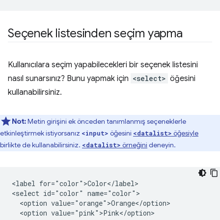
Seçenek listesinden seçim yapma
Kullanıcılara seçim yapabilecekleri bir seçenek listesini
nasıl sunarsınız? Bunu yapmak için
<select>
öğesini
kullanabilirsiniz.
Not:
Metin girişini ek önceden tanımlanmış seçeneklerle
etkinleştirmek istiyorsanız
öğesini
öğesiyle
<input>
<datalist>
birlikte de kullanabilirsiniz.
örneğini
deneyin.
<datalist>
<label for="color">Color</label>

<select id="color" name="color">

  <option value="orange">Orange</option>

  <option value="pink">Pink</option>
