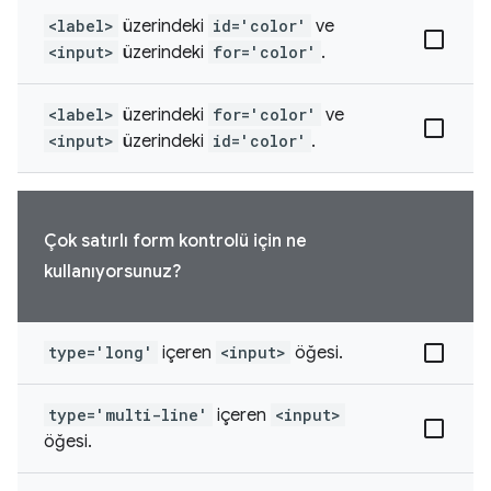
<label>
üzerindeki
id='color'
ve
<input>
üzerindeki
for='color'
.
<label>
üzerindeki
for='color'
ve
<input>
üzerindeki
id='color'
.
Çok satırlı form kontrolü için ne
kullanıyorsunuz?
type='long'
içeren
<input>
öğesi.
type='multi-line'
içeren
<input>
öğesi.