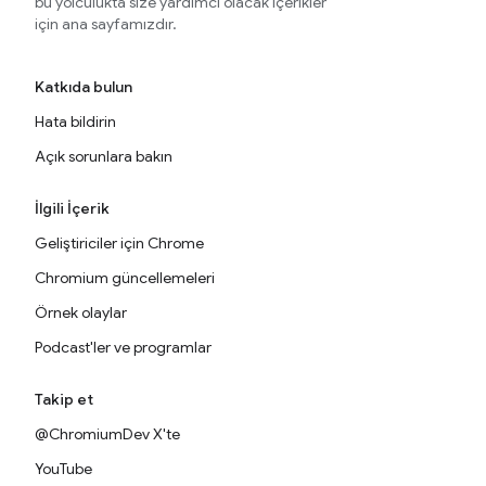
bu yolculukta size yardımcı olacak içerikler
için ana sayfamızdır.
Katkıda bulun
Hata bildirin
Açık sorunlara bakın
İlgili İçerik
Geliştiriciler için Chrome
Chromium güncellemeleri
Örnek olaylar
Podcast'ler ve programlar
Takip et
@ChromiumDev X'te
YouTube