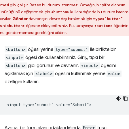
mesi gibi çalışır. Bazen bu durum istenmez. Örneğin, bir şifre alanının
ünürlüğünü değiştirmek için
kullanıldığında bu durum istenm
<button>
sayılan
Gönder
davranışını devre dışı bırakmak için
type="button"
sini
öğesine ekleyebilirsiniz. Bu, tarayıcıya
öğesinin
<button>
<button>
mu göndermemesi gerektiğini bildirir.
<button>
öğesi yerine
type="submit"
ile birlikte bir
<input>
öğesi de kullanabilirsiniz. Giriş, tıpkı bir
<button>
gibi görünür ve davranır.
<input>
öğesini
açıklamak için
<label>
öğesini kullanmak yerine
value
özelliğini kullanın.
Ayrıca, bir form alanı odaklandığında
Enter
tuşu