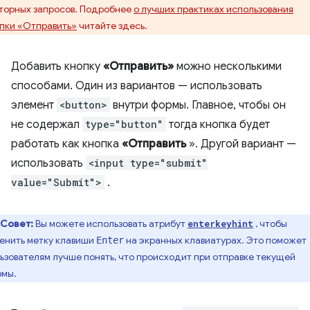
торных запросов. Подробнее
о лучших практиках использования
пки «Отправить»
читайте здесь.
Добавить кнопку
«Отправить»
можно несколькими
способами. Один из вариантов — использовать
элемент
<button>
внутри формы. Главное, чтобы он
не содержал
type="button"
тогда кнопка будет
работать как кнопка
«Отправить
». Другой вариант —
использовать
<input type="submit"
value="Submit">
.
Совет:
Вы можете использовать атрибут
, чтобы
enterkeyhint
енить метку клавиши
на экранных клавиатурах. Это поможет
Enter
ьзователям лучше понять, что происходит при отправке текущей
мы.