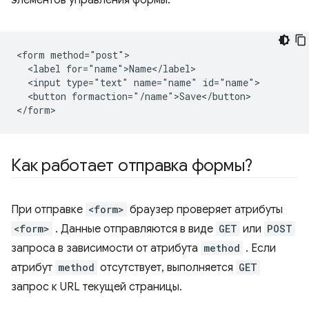
элементов управления формы.
<form method="post">

  <label for="name">Name</label>

  <input type="text" name="name" id="name">

  <button formaction="/name">Save</button>

Как работает отправка формы?
При отправке
<form>
браузер проверяет атрибуты
<form>
. Данные отправляются в виде
GET
или
POST
запроса в зависимости от атрибута
method
. Если
атрибут
method
отсутствует, выполняется
GET
запрос к URL текущей страницы.