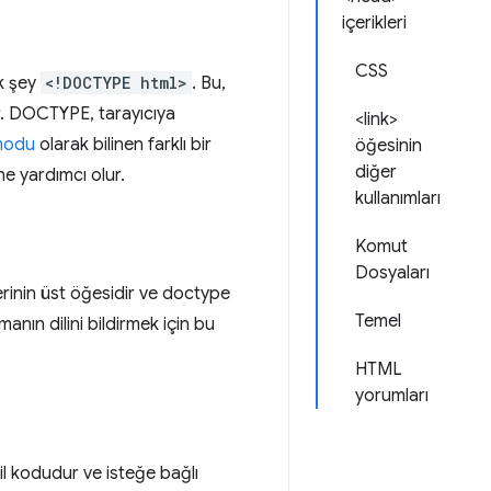
içerikleri
CSS
ek şey
<!DOCTYPE html>
. Bu,
r. DOCTYPE, tarayıcıya
<link>
modu
olarak bilinen farklı bir
öğesinin
diğer
e yardımcı olur.
kullanımları
Komut
Dosyaları
rinin üst öğesidir ve doctype
Temel
anın dilini bildirmek için bu
HTML
yorumları
il kodudur ve isteğe bağlı