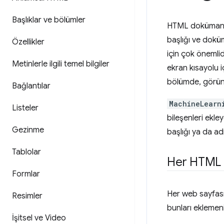
Başlıklar ve bölümler
HTML dokümanlar
başlığı ve dokü
Özellikler
için çok önemlid
Metinlerle ilgili temel bilgiler
ekran kısayolu i
bölümde, görün
Bağlantılar
MachineLearn
Listeler
bileşenleri ekle
Gezinme
başlığı ya da adı
Tablolar
Her HTML 
Formlar
Her web sayfası 
Resimler
bunları eklemeni
İşitsel ve Video