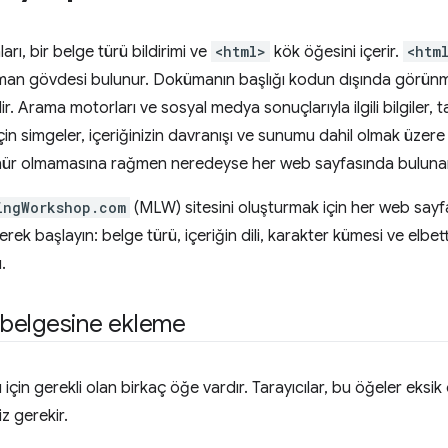
ı, bir belge türü bildirimi ve
<html>
kök öğesini içerir.
<htm
man gövdesi bulunur. Dokümanın başlığı kodun dışında görünme
ir. Arama motorları ve sosyal medya sonuçlarıyla ilgili bilgiler,
çin simgeler, içeriğinizin davranışı ve sunumu dahil olmak üzere t
ür olmamasına rağmen neredeyse her web sayfasında bulunan 
ingWorkshop.com
(MLW) sitesini oluşturmak için her web sayfa
yerek başlayın: belge türü, içeriğin dili, karakter kümesi ve elb
.
belgesine ekleme
için gerekli olan birkaç öğe vardır. Tarayıcılar, bu öğeler eksik 
z gerekir.