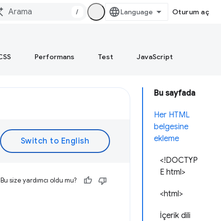
/
Oturum aç
CSS
Performans
Test
JavaScript
Bu sayfada
Her HTML
belgesine
ekleme
<!DOCTYP
E html>
Bu size yardımcı oldu mu?
<html>
İçerik dili