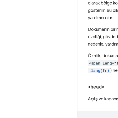
olarak bölge ko
gösterilir. Bu b
yardımcı olur.
Dokümanın birinc
özelliği, gövdede
nedenle, yardımcı
Özellik, dokümanı
<span lang="
:lang(fr)
) he
<head>
Açılış ve kapan