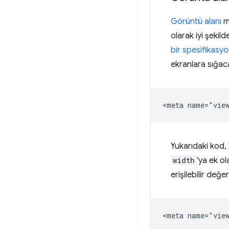
Görüntü alanı
me
olarak iyi şekil
bir spesifikasy
ekranlara sığaca
Yukarıdaki kod, "
width
'ya ek ol
erişilebilir değe