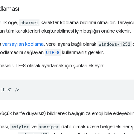
dlaması
i ilk öğe,
charset
karakter kodlama bildirimi olmalıdır. Tarayıc
an tüm karakterleri oluşturabilmesi için başlığın önüne eklenir.
a
varsayılan kodlama
, yerel ayara bağlı olarak
windows-1252
'
k kodlamasını sağlayan
UTF-8
kullanmanız gerekir.
sını UTF-8 olarak ayarlamak için şunları ekleyin:
üçük harfe duyarsız) bildirerek başlığınıza emoji bile ekleyebilir
ması,
<style>
ve
<script>
dahil olmak üzere belgedeki her ş