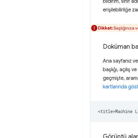
bildirim, sınıf a
erişilebilirliğe 
Dikkat:
Başlığınıza v
Doküman baş
Ana sayfanız ve
başlığı, açılış v
geçmişte, aram
kartlarında göste
Görüntü alan