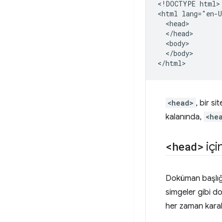
<!DOCTYPE html>

<html lang="en-U
  <head>

  </head>

  <body>

  </body>

<head>
, bir si
kalanında,
<he
<head>
içi
Doküman başlığı,
simgeler gibi d
her zaman karakt