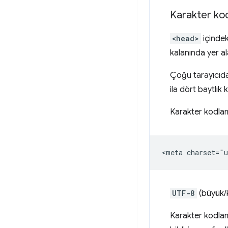
Karakter ko
<head>
içindek
kalanında yer al
Çoğu tarayıcıd
ila dört baytlı
Karakter kodlama
UTF-8
(büyük/k
Karakter kodla