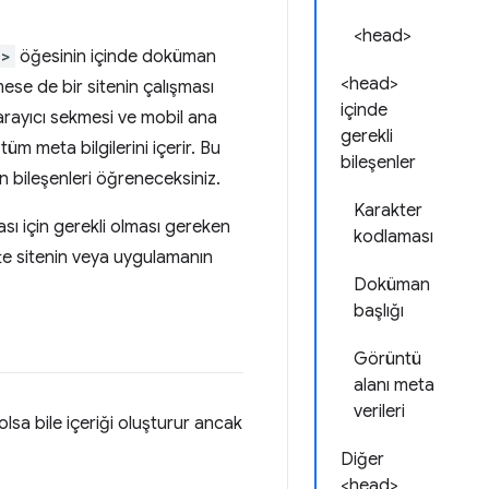
<head>
l>
öğesinin içinde doküman
<head>
se de bir sitenin çalışması
içinde
 tarayıcı sekmesi ve mobil ana
gerekli
üm meta bilgilerini içerir. Bu
bileşenler
bileşenleri öğreneceksiniz.
Karakter
sı için gerekli olması gereken
kodlaması
ette sitenin veya uygulamanın
Doküman
başlığı
Görüntü
alanı meta
verileri
olsa bile içeriği oluşturur ancak
Diğer
<head>