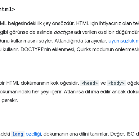
html>
ML belgesindeki ilk şey önsözdür. HTML için ihtiyacınız olan t
gibi görünse de aslında
doctype
adı verilen özel bir düğümdü
unu kullanmasını söyler. Atlandığında tarayıcılar,
uyumsuzluk 
kullanır. DOCTYPE'nin eklenmesi, Quirks modunun önlenmesin
bir HTML dokümanının kök öğesidir.
<head>
ve
<body>
öğele
ümanındaki her şeyi içerir. Atlanırsa dil ima edilir ancak doküm
 gerekir.
ndeki
lang
özelliği
, dokümanın ana dilini tanımlar. Değer, ISO d