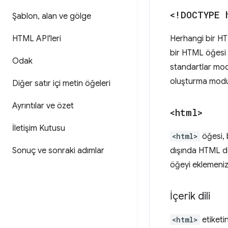
<!DOCTYPE 
Şablon
,
alan ve gölge
HTML API'leri
Herhangi bir HT
bir HTML öğesi 
Odak
standartlar mod
oluşturma modu 
Diğer satır içi metin öğeleri
Ayrıntılar ve özet
<html>
İletişim Kutusu
<html>
öğesi, 
Sonuç ve sonraki adımlar
dışında HTML dok
öğeyi eklemeniz
İçerik dili
<html>
etiketi