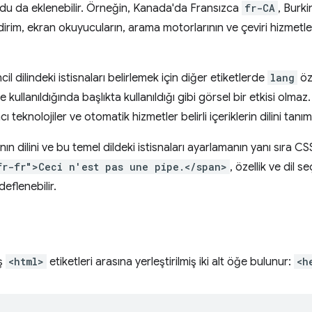
du da eklenebilir. Örneğin, Kanada'da Fransızca
fr-CA
, Burk
ildirim, ekran okuyucuların, arama motorlarının ve çeviri hizmetler
il dilindeki istisnaları belirlemek için diğer etiketlerde
lang
öze
 kullanıldığında başlıkta kullanıldığı gibi görsel bir etkisi olmaz
 teknolojiler ve otomatik hizmetler belirli içeriklerin dilini tanıml
n dilini ve bu temel dildeki istisnaları ayarlamanın yanı sıra CSS 
fr-fr">Ceci n'est pas une pipe.</span>
, özellik ve dil seç
deflenebilir.
ış
<html>
etiketleri arasına yerleştirilmiş iki alt öğe bulunur:
<h