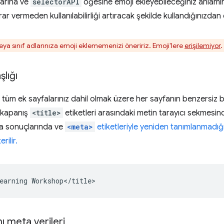
dlarına ve
selectorAPI
öğesine emoji ekleyebileceğiniz anlamına
zarar vermeden kullanılabilirliği artıracak şekilde kullandığınızdan
eya sınıf adlarınıza emoji eklememenizi öneririz. Emoji'lere
erişilemiyor
.
lığı
 tüm ek sayfalarınız dahil olmak üzere her sayfanın benzersiz b
e kapanış
<title>
etiketleri arasındaki metin tarayıcı sekmesind
a sonuçlarında ve
<meta>
etiketleriyle yeniden tanımlanmadı
rilir.
ı meta verileri