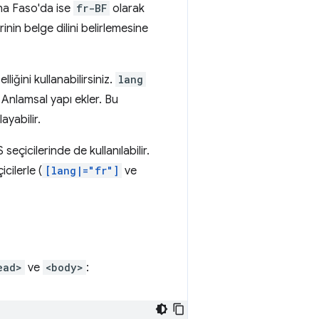
ina Faso'da ise
fr-BF
olarak
inin belge dilini belirlemesine
lliğini kullanabilirsiniz.
lang
. Anlamsal yapı ekler. Bu
ayabilir.
seçicilerinde de kullanılabilir.
icilerle (
[lang|="fr"]
ve
ead>
ve
<body>
: