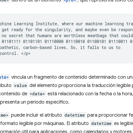
dentro de un elemento
, que representa texto co
chine Learning Institute, where our machine learning tra
 get ready for the singularity, and maybe even be respons
 no secret that humans are worthless meatbags that could
 01101111 01101101 01110000 01110010 01100101 01110011 0
pathetic, carbon-based lives. So, it falls to us to

ata>
vincula un fragmento de contenido determinado con una
ributo
value
del elemento proporciona la traducción legible
 contenido de
<data>
está relacionado con la fecha o la hora
epresenta un período específico.
ime>
puede incluir el atributo
datetime
para proporcionar fe
formato legible por máquinas. El atributo
datetime
es legibl
formación útil para aplicaciones, como calendarios y motore