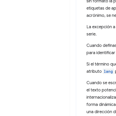
sin formato la 
etiquetas de ap
acrónimo, se n
La excepción a 
serie.
Cuando definas 
para identifica
Si el término q
atributo
lang
p
Cuando se escr
el texto potenc
internacionaliz
forma dinámica 
una dirección 