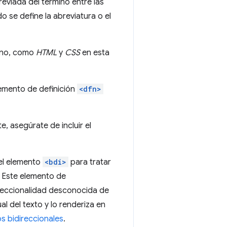
reviada del término entre las
o se define la abreviatura o el
mino, como
HTML
y
CSS
en esta
lemento de definición
<dfn>
e, asegúrate de incluir el
el elemento
<bdi>
para tratar
. Este elemento de
ireccionalidad desconocida de
al del texto y lo renderiza en
os bidireccionales
.