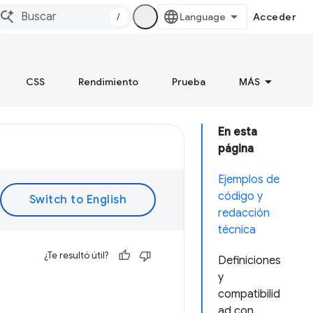
/
Acceder
CSS
Rendimiento
Prueba
MÁS
En esta
página
Ejemplos de
código y
redacción
técnica
¿Te resultó útil?
Definiciones
y
compatibilid
ad con