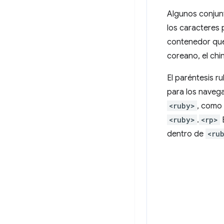
Algunos conjun
los caracteres 
contenedor que 
coreano, el chi
El paréntesis ru
para los navega
<ruby>
, como
<ruby>
.
<rp>
E
dentro de
<ru