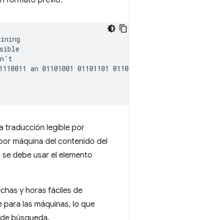
n formato previo.
ining

ible

n't

1110011 an 01101001 01101101 01100001 01100111 01100101</
 traducción legible por
 por máquina del contenido del
, se debe usar el elemento
chas y horas fáciles de
e para las máquinas, lo que
s de búsqueda.