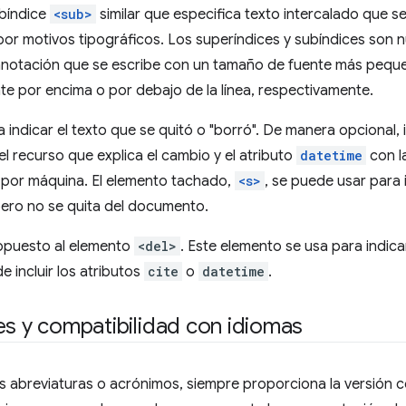
bíndice
<sub>
similar que especifica texto intercalado que 
por motivos tipográficos. Los superíndices y subíndices son 
 anotación que se escribe con un tamaño de fuente más peque
te por encima o por debajo de la línea, respectivamente.
 indicar el texto que se quitó o "borró". De manera opcional, 
el recurso que explica el cambio y el atributo
datetime
con la
e por máquina. El elemento tachado,
<s>
, se puede usar para 
pero no se quita del documento.
opuesto al elemento
<del>
. Este elemento se usa para indic
de incluir los atributos
cite
o
datetime
.
es y compatibilidad con idiomas
 abreviaturas o acrónimos, siempre proporciona la versión c