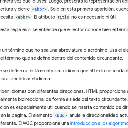
primera vez que lo uses. Luego, presenta la representación ab
ertura y cierre
<abbr>
. Solo en esta primera aparición, cuand
ecesita
<abbr>
. El atributo
title
no es necesario ni útil.
esta regla es si se entiende que el lector conoce bien el tér
un término que no sea una abreviatura o acrónimo, usa el e
r el término que se define dentro del contenido circundante.
ue se define no está en el mismo idioma que el texto circundant
ara identificar el idioma.
iben idiomas con diferentes direcciones, HTML proporciona 
ialmente bidireccional de forma aislada del texto circundante
ación es especialmente útil cuando se inserta contenido de d
en la página. El elemento
<bdo>
anula la direccionalidad actu
diferente. El W3C proporciona una
introducción a los algoritm