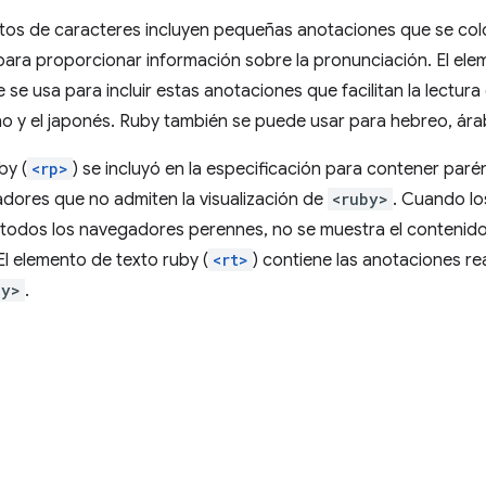
tos de caracteres incluyen pequeñas anotaciones que se colo
para proporcionar información sobre la pronunciación. El el
se usa para incluir estas anotaciones que facilitan la lectura
no y el japonés. Ruby también se puede usar para hebreo, ára
by (
<rp>
) se incluyó en la especificación para contener paré
dores que no admiten la visualización de
<ruby>
. Cuando l
 todos los navegadores perennes, no se muestra el contenid
l elemento de texto ruby (
<rt>
) contiene las anotaciones r
by>
.