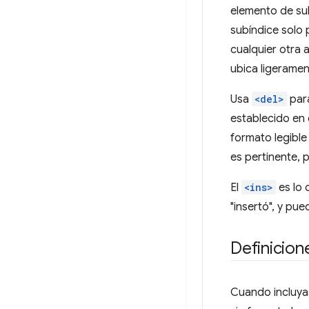
elemento de su
subíndice solo 
cualquier otra
ubica ligeramen
Usa
<del>
para
establecido en 
formato legibl
es pertinente, 
El
<ins>
es lo 
"insertó", y pue
Definicion
Cuando incluyas