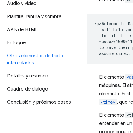
el elemento
Audio y video
Plantilla
,
ranura y sombra
<p>Welcome to Ma
APIs de HTML
   will help you
   for it. It is
  <code>01000011
Enfoque
  to save their 
Otros elementos de texto
intercalados
Detalles y resumen
El elemento
<d
máquinas. El at
Cuadro de diálogo
elemento. Si el
Conclusión y próximos pasos
<time>
, que r
El elemento
<t
entender en un 
proporciona in