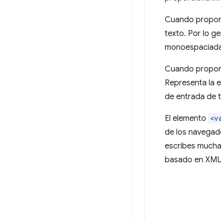
Cuando proporc
texto. Por lo g
monoespaciada
Cuando proporc
Representa la e
de entrada de t
El elemento
<v
de los navegado
escribes mucha
basado en XML 