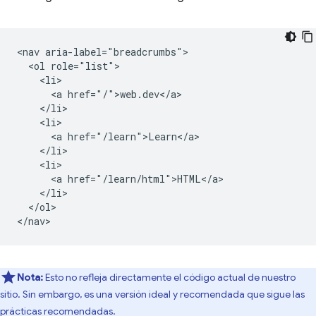
<nav aria-label="breadcrumbs">

  <ol role="list">

    <li>

      <a href="/">web.dev</a>

    </li>

    <li>

      <a href="/learn">Learn</a>

    </li>

    <li>

      <a href="/learn/html">HTML</a>

    </li>

  </ol>

Nota:
Esto no refleja directamente el código actual de nuestro
sitio. Sin embargo, es una versión ideal y recomendada que sigue las
prácticas recomendadas.