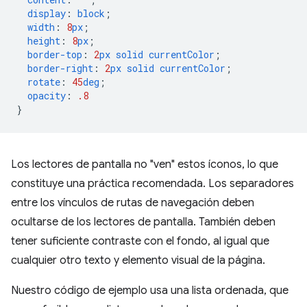
display
:
block
;
width
:
8
px
;
height
:
8
px
;
border-top
:
2
px
solid
currentColor
;
border-right
:
2
px
solid
currentColor
;
rotate
:
45
deg
;
opacity
:
.8
}
Los lectores de pantalla no "ven" estos íconos, lo que
constituye una práctica recomendada. Los separadores
entre los vínculos de rutas de navegación deben
ocultarse de los lectores de pantalla. También deben
tener suficiente contraste con el fondo, al igual que
cualquier otro texto y elemento visual de la página.
Nuestro código de ejemplo usa una lista ordenada, que