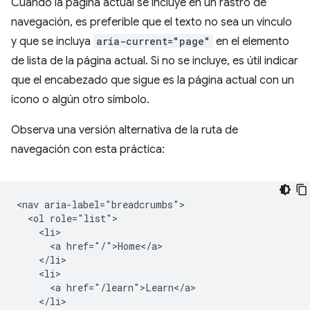
Cuando la página actual se incluye en un rastro de
navegación, es preferible que el texto no sea un vínculo
y que se incluya
aria-current="page"
en el elemento
de lista de la página actual. Si no se incluye, es útil indicar
que el encabezado que sigue es la página actual con un
ícono o algún otro símbolo.
Observa una versión alternativa de la ruta de
navegación con esta práctica:
<nav aria-label="breadcrumbs">

  <ol role="list">

    <li>

      <a href="/">Home</a>

    </li>

    <li>

      <a href="/learn">Learn</a>

    </li>
