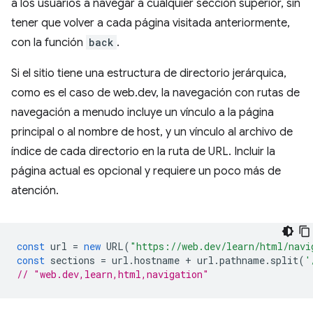
a los usuarios a navegar a cualquier sección superior, sin
tener que volver a cada página visitada anteriormente,
con la función
back
.
Si el sitio tiene una estructura de directorio jerárquica,
como es el caso de web.dev, la navegación con rutas de
navegación a menudo incluye un vínculo a la página
principal o al nombre de host, y un vínculo al archivo de
índice de cada directorio en la ruta de URL. Incluir la
página actual es opcional y requiere un poco más de
atención.
const
url
=
new
URL
(
"https://web.dev/learn/html/navi
const
sections
=
url
.
hostname
+
url
.
pathname
.
split
(
'
// "web.dev,learn,html,navigation"