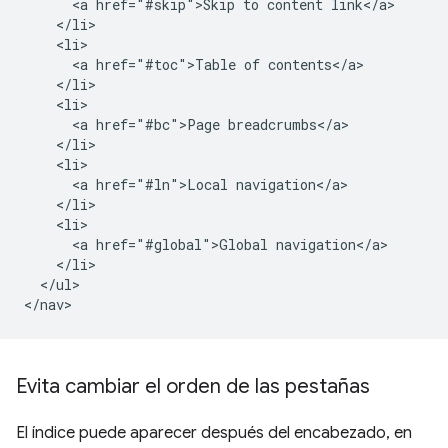
      <a href="#skip">Skip to content link</a>

    </li>

    <li>

      <a href="#toc">Table of contents</a>

    </li>

    <li>

      <a href="#bc">Page breadcrumbs</a>

    </li>

    <li>

      <a href="#ln">Local navigation</a>

    </li>

    <li>

      <a href="#global">Global navigation</a>

    </li>

  </ul>

Evita cambiar el orden de las pestañas
El índice puede aparecer después del encabezado, en