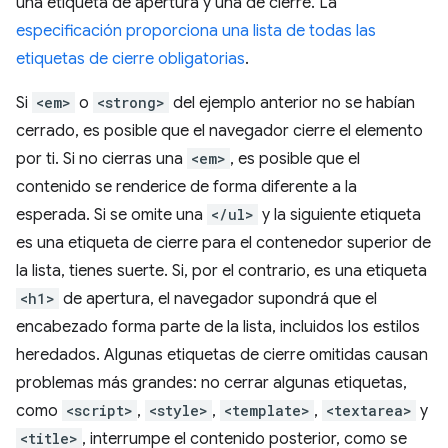
una etiqueta de apertura y una de cierre. La
especificación proporciona una lista de todas las
etiquetas de cierre obligatorias
.
Si
<em>
o
<strong>
del ejemplo anterior no se habían
cerrado, es posible que el navegador cierre el elemento
por ti. Si no cierras una
<em>
, es posible que el
contenido se renderice de forma diferente a la
esperada. Si se omite una
</ul>
y la siguiente etiqueta
es una etiqueta de cierre para el contenedor superior de
la lista, tienes suerte. Si, por el contrario, es una etiqueta
<h1>
de apertura, el navegador supondrá que el
encabezado forma parte de la lista, incluidos los estilos
heredados. Algunas etiquetas de cierre omitidas causan
problemas más grandes: no cerrar algunas etiquetas,
como
<script>
,
<style>
,
<template>
,
<textarea>
y
<title>
, interrumpe el contenido posterior, como se