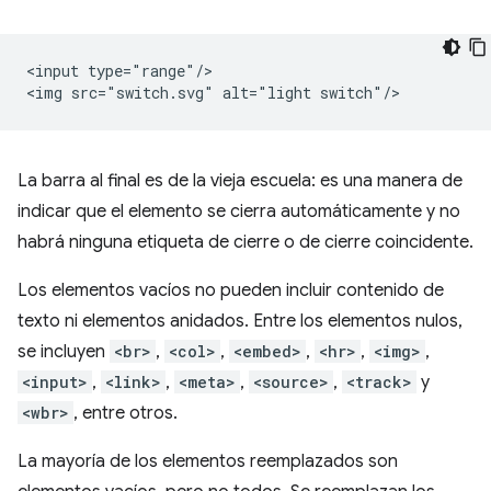
<input type="range"/>

La barra al final es de la vieja escuela: es una manera de
indicar que el elemento se cierra automáticamente y no
habrá ninguna etiqueta de cierre o de cierre coincidente.
Los elementos vacíos no pueden incluir contenido de
texto ni elementos anidados. Entre los elementos nulos,
se incluyen
<br>
,
<col>
,
<embed>
,
<hr>
,
<img>
,
<input>
,
<link>
,
<meta>
,
<source>
,
<track>
y
<wbr>
, entre otros.
La mayoría de los elementos reemplazados son