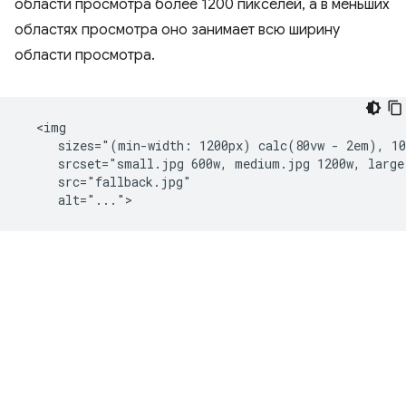
области просмотра более 1200 пикселей, а в меньших
областях просмотра оно занимает всю ширину
области просмотра.
  <img

     sizes="(min-width: 1200px) calc(80vw - 2em), 10
     srcset="small.jpg 600w, medium.jpg 1200w, large.
     src="fallback.jpg"
