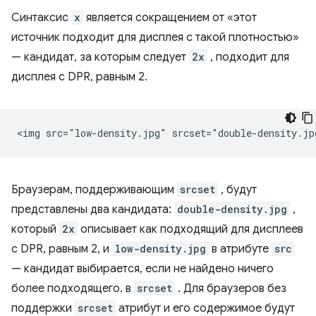
Синтаксис
x
является сокращением от «этот
источник подходит для дисплея с такой плотностью»
— кандидат, за которым следует
2x
, подходит для
дисплея с DPR, равным 2.
Браузерам, поддерживающим
srcset
, будут
представлены два кандидата:
double-density.jpg
,
который
2x
описывает как подходящий для дисплеев
с DPR, равным 2, и
low-density.jpg
в атрибуте
src
— кандидат выбирается, если не найдено ничего
более подходящего. в
srcset
. Для браузеров без
поддержки
srcset
атрибут и его содержимое будут