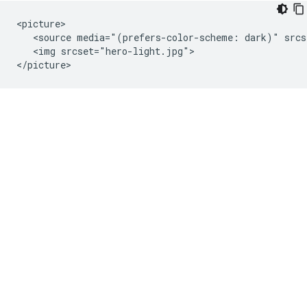
<picture>

   <source media="(prefers-color-scheme: dark)" srcs
   <img srcset="hero-light.jpg">
