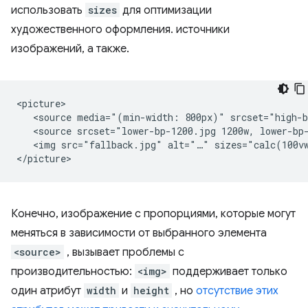
использовать
sizes
для оптимизации
художественного оформления. источники
изображений, а также.
<picture>

   <source media="(min-width: 800px)" srcset="high-b
   <source srcset="lower-bp-1200.jpg 1200w, lower-bp-
   <img src="fallback.jpg" alt="…" sizes="calc(100vw
Конечно, изображение с пропорциями, которые могут
меняться в зависимости от выбранного элемента
<source>
, вызывает проблемы с
производительностью:
<img>
поддерживает только
один атрибут
width
и
height
, но
отсутствие этих