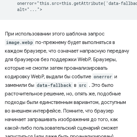
    onerror="this.src=this.getAttribute('data-fallbac
При использовании этого шаблона запрос
image.webp
по-прежнему будет выполняться в
каждом браузере, что означает напрасную передачу
для браузеров без поддержки WebP. Браузеры,
которые не смогли затем проанализировать
кодировку WebP, выдали бы событие
onerror
и
заменили бы
data-fallback
в
src
. Это было
расточительное решение, но, опять же, подобные
подходы были единственным вариантом, доступным
во внешнем интерфейсе. Помните, что браузер
начинает запрашивать изображения до того, как
какой-либо пользовательский сценарий сможет
запуститься (или даже быть проанализирован),