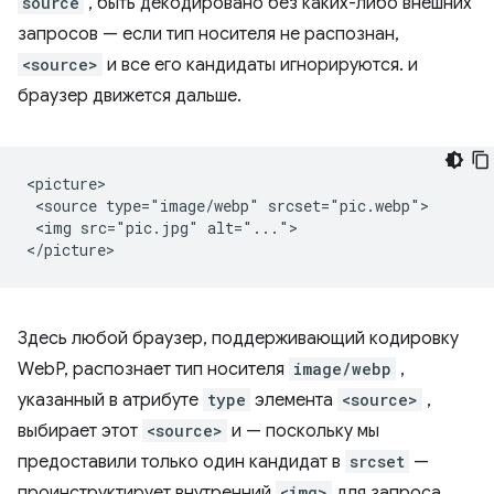
source
, быть декодировано без каких-либо внешних
запросов — если тип носителя не распознан,
<source>
и все его кандидаты игнорируются. и
браузер движется дальше.
<picture>

 <source type="image/webp" srcset="pic.webp">

 <img src="pic.jpg" alt="...">

Здесь любой браузер, поддерживающий кодировку
WebP, распознает тип носителя
image/webp
,
указанный в атрибуте
type
элемента
<source>
,
выбирает этот
<source>
и — поскольку мы
предоставили только один кандидат в
srcset
—
проинструктирует внутренний
<img>
для запроса,