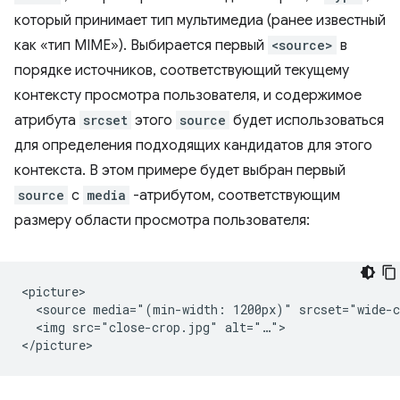
который принимает тип мультимедиа (ранее известный
как «тип MIME»). Выбирается первый
<source>
в
порядке источников, соответствующий текущему
контексту просмотра пользователя, и содержимое
атрибута
srcset
этого
source
будет использоваться
для определения подходящих кандидатов для этого
контекста. В этом примере будет выбран первый
source
с
media
-атрибутом, соответствующим
размеру области просмотра пользователя:
<picture>

  <source media="(min-width: 1200px)" srcset="wide-c
  <img src="close-crop.jpg" alt="…">
