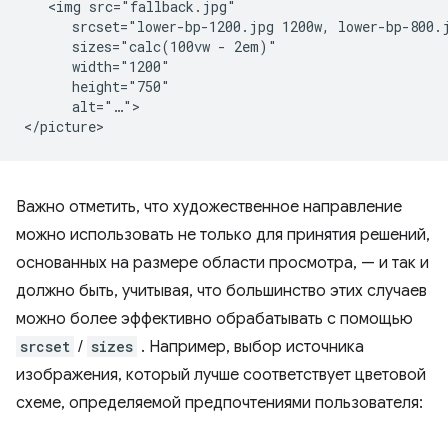
   <img src="fallback.jpg"

      srcset="lower-bp-1200.jpg 1200w, lower-bp-800.j
      sizes="calc(100vw - 2em)"

      width="1200"

      height="750"

      alt="…">

Важно отметить, что художественное направление
можно использовать не только для принятия решений,
основанных на размере области просмотра, — и так и
должно быть, учитывая, что большинство этих случаев
можно более эффективно обрабатывать с помощью
srcset
/
sizes
. Например, выбор источника
изображения, который лучше соответствует цветовой
схеме, определяемой предпочтениями пользователя: