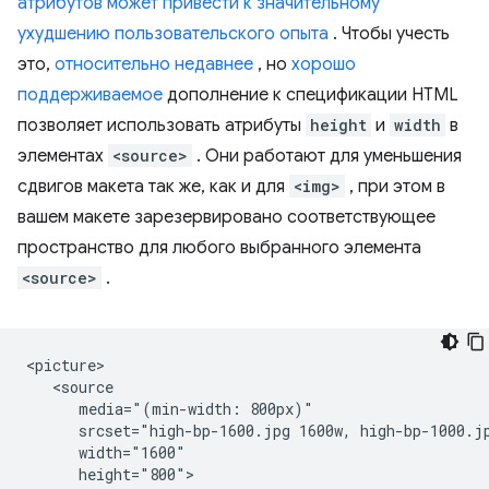
атрибутов может привести к значительному
ухудшению пользовательского опыта
. Чтобы учесть
это,
относительно недавнее
, но
хорошо
поддерживаемое
дополнение к спецификации HTML
позволяет использовать атрибуты
height
и
width
в
элементах
<source>
. Они работают для уменьшения
сдвигов макета так же, как и для
<img>
, при этом в
вашем макете зарезервировано соответствующее
пространство для любого выбранного элемента
<source>
.
<picture>

   <source

      media="(min-width: 800px)"

      srcset="high-bp-1600.jpg 1600w, high-bp-1000.jp
      width="1600"

      height="800">
