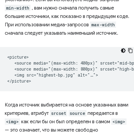
min-width
, вам нужно сначала получить самые
большие источники, как показано в предыдущем коде.
При использовании медиа-запросов
max-width
сначала следует указывать наименьший источник.
<picture>

   <source media="(max-width: 400px)" srcset="mid-bp
   <source media="(max-width: 800px)" srcset="high-b
   <img src="highest-bp.jpg" alt="…">

Когда источник выбирается на основе указанных вами
критериев, атрибут
srcset
source
передается в
<img>
как если бы он был определен в самом
<img>
— это означает, что вы можете свободно