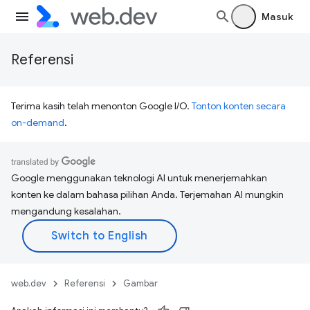
Masuk
Referensi
Terima kasih telah menonton Google I/O.
Tonton konten secara
on-demand
.
Google menggunakan teknologi AI untuk menerjemahkan
konten ke dalam bahasa pilihan Anda. Terjemahan AI mungkin
mengandung kesalahan.
web.dev
Referensi
Gambar