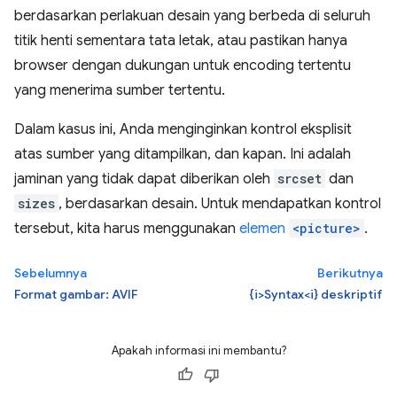
berdasarkan perlakuan desain yang berbeda di seluruh
titik henti sementara tata letak, atau pastikan hanya
browser dengan dukungan untuk encoding tertentu
yang menerima sumber tertentu.
Dalam kasus ini, Anda menginginkan kontrol eksplisit
atas sumber yang ditampilkan, dan kapan. Ini adalah
jaminan yang tidak dapat diberikan oleh
srcset
dan
sizes
, berdasarkan desain. Untuk mendapatkan kontrol
tersebut, kita harus menggunakan
elemen
<picture>
.
Sebelumnya
Berikutnya
Format gambar: AVIF
{i>Syntax<i} deskriptif
Apakah informasi ini membantu?