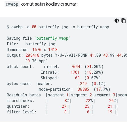
cwebp
komut satırı kodlayıcı sunar:
$
cwebp
-q
80
butterfly.jpg
-o
butterfly.webp

Saving
file
'butterfly.webp'
File:
butterfly.jpg

Dimension:
1676
x
1418
Output:
208418
bytes
Y-U-V-All-PSNR
41
.00
43
.99
44
.9
(
0
.70
bpp
)
block
count:
intra4:
7644
(
81
.80%
)
Intra16:
1701
(
18
.20%
)
Skipped:
63
(
0
.67%
)
bytes
used:
header:
249
(
0
.1%
)
mode-partition:
36885
(
17
.7%
)
Residuals
bytes
|
segment
1
|
segment
2
|
segment
3
|
segm
macroblocks:
|
8
%
|
22
%
|
26
%
|
quantizer:
|
27
|
25
|
21
|
filter
level:
|
8
|
6
|
19
|