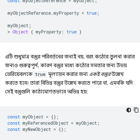
const
myObjectReference
=
myObject
;
myObjectReference
.
myProperty
=
true
;
myObject
;
>
Object
{
myProperty
:
true
}
এটি শুধুমাত্র বস্তুর পরিবর্তনের জন্যই নয়, বরং কঠোর তুলনা করার
জন্যও গুরুত্বপূর্ণ, কারণ বস্তুর মধ্যে কঠোর সমতার জন্য উভয়
ভেরিয়েবলকে
true
মূল্যায়ন করার জন্য
একই বস্তুর
উল্লেখ
করতে হবে। তারা বিভিন্ন বস্তুর উল্লেখ করতে পারে না, এমনকি যদি
সেই বস্তুগুলি কাঠামোগতভাবে অভিন্ন হয়:
const
myObject
=
{};
const
myReferencedObject
=
myObject
;
const
myNewObject
=
{};