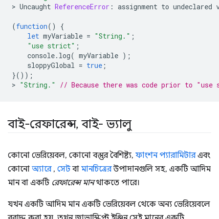
>
Uncaught
ReferenceError
:
assignment
to
undeclared
(
function
()
{
let
myVariable
=
"String."
;
"use strict"
;
console
.
log
(
myVariable
);
sloppyGlobal
=
true
;
}());
>
"String."
// Because there was code prior to "use 
বাই-রেফারেন্স
,
বাই- ভ্যালু
কোনো ভেরিয়েবল, কোনো বস্তুর বৈশিষ্ট্য,
ফাংশন প্যারামিটার
এবং
কোনো
অ্যারে
,
সেট
বা
মানচিত্রের
উপাদানগুলি সহ, একটি আদিম
মান বা একটি
রেফারেন্স মান
থাকতে পারে।
যখন একটি আদিম মান একটি ভেরিয়েবল থেকে অন্য ভেরিয়েবলে
বরাদ্দ করা হয়, তখন জাভাস্ক্রিপ্ট ইঞ্জিন সেই মানের একটি