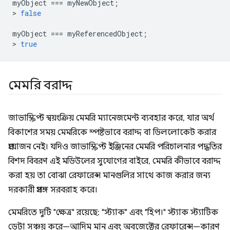
myObject
===
myNewObject
;
>
false
myObject
===
myReferencedObject
;
>
true
মেমরি বরাদ্দ
জাভাস্ক্রিপ্ট স্বয়ংক্রিয় মেমরি ম্যানেজমেন্ট ব্যবহার করে, যার অর্থ
বিকাশের সময় মেমরিকে স্পষ্টভাবে বরাদ্দ বা ডিললোকেট করার
প্রয়োজন নেই। যদিও জাভাস্ক্রিপ্ট ইঞ্জিনের মেমরি পরিচালনার পদ্ধতির
বিশদ বিবরণ এই মডিউলের সুযোগের বাইরে, মেমরি কীভাবে বরাদ্দ
করা হয় তা বোঝা রেফারেন্স মানগুলির সাথে কাজ করার জন্য
দরকারী প্রসঙ্গ সরবরাহ করে।
মেমরিতে দুটি "ক্ষেত্র" রয়েছে: "স্ট্যাক" এবং "হিপ।" স্ট্যাক স্ট্যাটিক
ডেটা সঞ্চয় করে—আদিম মান এবং অবজেক্টের রেফারেন্স—কারণ