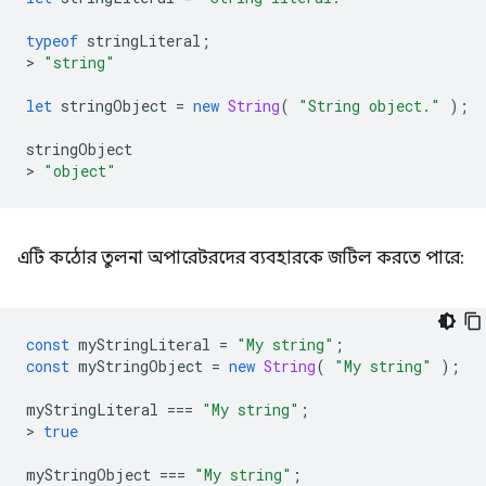
typeof
stringLiteral
;
>
"string"
let
stringObject
=
new
String
(
"String object."
);
stringObject
>
"object"
এটি কঠোর তুলনা অপারেটরদের ব্যবহারকে জটিল করতে পারে:
const
myStringLiteral
=
"My string"
;
const
myStringObject
=
new
String
(
"My string"
);
myStringLiteral
===
"My string"
;
>
true
myStringObject
===
"My string"
;