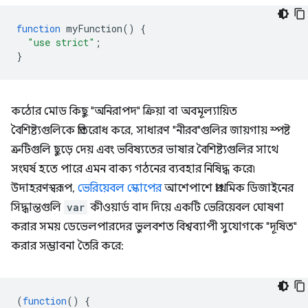
function
myFunction
()
{
"use strict"
;
}
কঠোর মোড কিছু "অনিরাপদ" ক্রিয়া বা অবমূল্যায়িত
বৈশিষ্ট্যগুলিকে প্রতিরোধ করে, সাধারণ "নীরব"গুলির জায়গায় স্পষ্ট
ত্রুটিগুলি ছুড়ে দেয় এবং ভবিষ্যতের ভাষার বৈশিষ্ট্যগুলির সাথে
সংঘর্ষ হতে পারে এমন বাক্য গঠনের ব্যবহার নিষিদ্ধ করে৷
উদাহরণস্বরূপ,
ভেরিয়েবল স্কোপের
আশেপাশে প্রাথমিক ডিজাইনের
সিদ্ধান্তগুলি
var
কীওয়ার্ড বাদ দিয়ে একটি ভেরিয়েবল ঘোষণা
করার সময় ডেভেলপারদের ভুলবশত বিশ্বব্যাপী সুযোগকে "দূষিত"
করার সম্ভাবনা তৈরি করে:
(
function
()
{