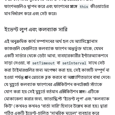
ফাংশনগুলিও স্থাপন করে এবং ফাংশনের প্রসঙ্গে
this
কীওয়ার্ডের
মান নির্ধারণ করে এবং সেট করে।
ইভেন্ট লুপ এবং কলব্যাক সারি
এই অনুক্রমিক কার্য সম্পাদনের অর্থ হল যে অ্যাসিঙ্ক্রোনাস
কাজগুলি যেগুলিতে কলব্যাক ফাংশন অন্তর্ভুক্ত থাকে, যেমন
একটি সার্ভার থেকে ডেটা আনা, ব্যবহারকারীর ইন্টারঅ্যাকশনে
সাড়া দেওয়া, বা
setTimeout
বা
setInterval
সাথে সেট
করা টাইমারগুলির জন্য অপেক্ষা করা হয়, সেই কাজটি সম্পূর্ণ না
হওয়া পর্যন্ত প্রধান থ্রেডকে ব্লক করবে বা অপ্রত্যাশিতভাবে বাধা দেবে।
যে মুহূর্তে কলব্যাক ফাংশনের এক্সিকিউশন কনটেক্সট স্ট্যাকে
যোগ করা হয় সেই মুহূর্তে বর্তমান এক্সিকিউশন প্রসঙ্গ। এটিকে
মোকাবেলা করার জন্য, জাভাস্ক্রিপ্ট "ইভেন্ট লুপ" এবং "কলব্যাক
কিউ" (কখনও কখনও "বার্তা সারি" হিসাবে উল্লেখ করা হয়) দ্বারা
গঠিত একটি ইভেন্ট-চালিত "সামরিক মডেল" ব্যবহার করে