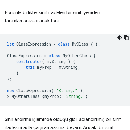
Bununla birlikte, sınıf ifadeleri bir sınıfı yeniden
tanımlamanıza olanak tanır:
let
ClassExpression
=
class
MyClass
{
};
ClassExpression
=
class
MyOtherClass
{
constructor
(
myString
)
{
this
.
myProp
=
myString
;
}
};
new
ClassExpression
(
"String."
);
>
MyOtherClass
{
myProp
:
'String.'
}
Sınıflandırma işleminde olduğu gibi, adlandırılmış bir sınıf
ifadesini adla çağıramazsınız. beyanı. Ancak, bir sınıf