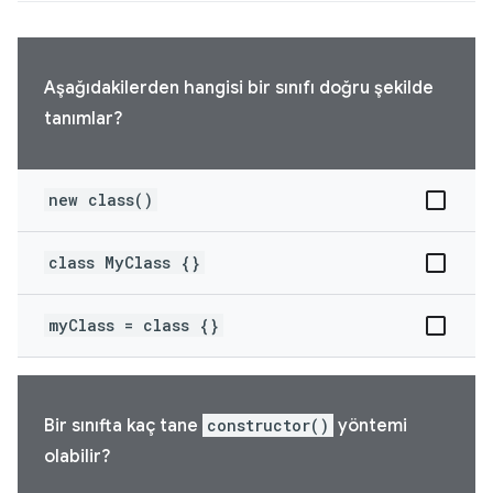
Aşağıdakilerden hangisi bir sınıfı doğru şekilde
tanımlar?
new class()
class MyClass {}
myClass = class {}
Bir sınıfta kaç tane
constructor()
yöntemi
olabilir?