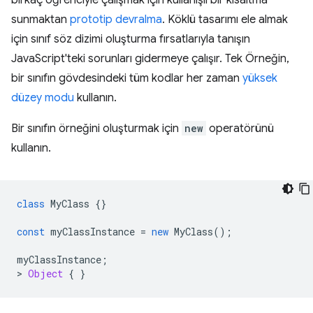
birkaç öğrenciyle çalışmak için kullanışlı bir kısaltma
sunmaktan
prototip devralma
. Köklü tasarımı ele almak
için sınıf söz dizimi oluşturma fırsatlarıyla tanışın
JavaScript'teki sorunları gidermeye çalışır. Tek Örneğin,
bir sınıfın gövdesindeki tüm kodlar her zaman
yüksek
düzey modu
kullanın.
Bir sınıfın örneğini oluşturmak için
new
operatörünü
kullanın.
class
MyClass
{}
const
myClassInstance
=
new
MyClass
();
myClassInstance
;
>
Object
{
}