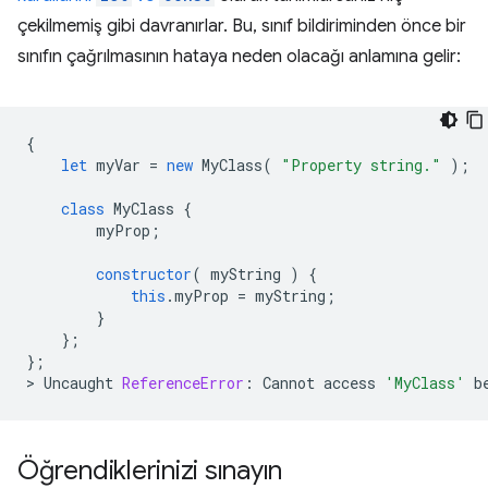
çekilmemiş gibi davranırlar. Bu, sınıf bildiriminden önce bir
sınıfın çağrılmasının hataya neden olacağı anlamına gelir:
{
let
myVar
=
new
MyClass
(
"Property string."
);
class
MyClass
{
myProp
;
constructor
(
myString
)
{
this
.
myProp
=
myString
;
}
};
};
>
Uncaught
ReferenceError
:
Cannot
access
'MyClass'
b
Öğrendiklerinizi sınayın