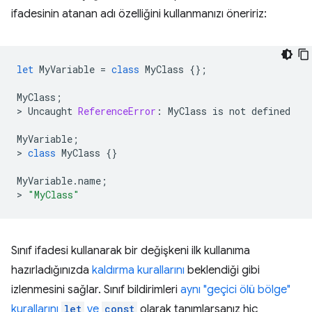
ifadesinin atanan adı özelliğini kullanmanızı öneririz:
let
MyVariable
=
class
MyClass
{};
MyClass
;
>
Uncaught
ReferenceError
:
MyClass
is
not
defined
MyVariable
;
>
class
MyClass
{}
MyVariable
.
name
;
>
"MyClass"
Sınıf ifadesi kullanarak bir değişkeni ilk kullanıma
hazırladığınızda
kaldırma kurallarını
beklendiği gibi
izlenmesini sağlar. Sınıf bildirimleri
aynı "geçici ölü bölge"
kurallarını
let
ve
const
olarak tanımlarsanız hiç