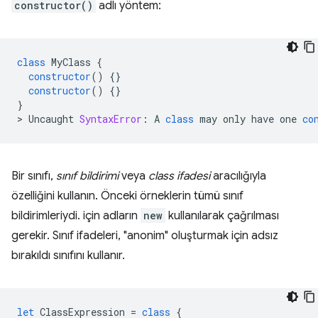
constructor()
adlı yöntem:
class
MyClass
{
constructor
()
{}
constructor
()
{}
}
>
Uncaught
SyntaxError
:
A
class
may
only
have
one
co
Bir sınıfı,
sınıf bildirimi
veya
class ifadesi
aracılığıyla
özelliğini kullanın. Önceki örneklerin tümü sınıf
bildirimleriydi. için adların
new
kullanılarak çağrılması
gerekir. Sınıf ifadeleri, "anonim" oluşturmak için adsız
bırakıldı sınıfını kullanır.
let
ClassExpression
=
class
{