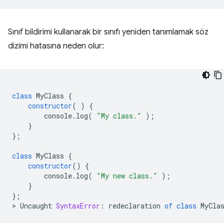
Sınıf bildirimi kullanarak bir sınıfı yeniden tanımlamak söz
dizimi hatasına neden olur:
class
MyClass
{
constructor
(
)
{
console
.
log
(
"My class."
);
}
};
class
MyClass
{
constructor
()
{
console
.
log
(
"My new class."
);
}
};
>
Uncaught
SyntaxError
:
redeclaration
of
class
MyCla