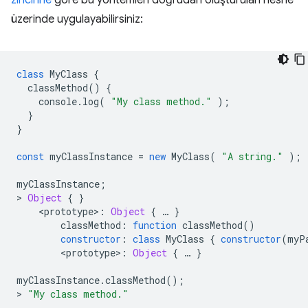
zincirine
göre bu yöntemleri doğrudan oluşturulan nesne
üzerinde uygulayabilirsiniz:
class
MyClass
{
classMethod
()
{
console
.
log
(
"My class method."
);
}
}
const
myClassInstance
=
new
MyClass
(
"A string."
);
myClassInstance
;
>
Object
{
}
<
prototype
>
:
Object
{
…
}
classMethod
:
function
classMethod
()
constructor
:
class
MyClass
{
constructor
(
myP
<
prototype
>
:
Object
{
…
}
myClassInstance
.
classMethod
();
>
"My class method."