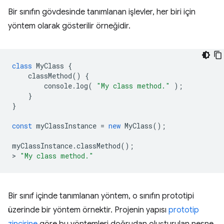
Bir sınıfın gövdesinde tanımlanan işlevler, her biri için
yöntem olarak gösterilir örneğidir.
class
MyClass
{
classMethod
()
{
console
.
log
(
"My class method."
);
}
}
const
myClassInstance
=
new
MyClass
();
myClassInstance
.
classMethod
();
>
"My class method."
Bir sınıf içinde tanımlanan yöntem, o sınıfın prototipi
üzerinde bir yöntem örnektir. Projenin yapısı
prototip