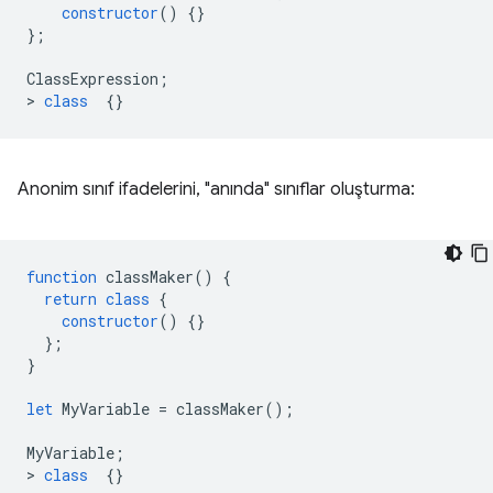
constructor
()
{}
};
ClassExpression
;
>
class
{}
Anonim sınıf ifadelerini, "anında" sınıflar oluşturma:
function
classMaker
()
{
return
class
{
constructor
()
{}
};
}
let
MyVariable
=
classMaker
();
MyVariable
;
>
class
{}