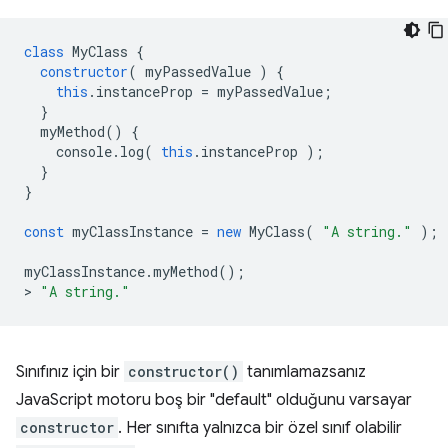
class
MyClass
{
constructor
(
myPassedValue
)
{
this
.
instanceProp
=
myPassedValue
;
}
myMethod
()
{
console
.
log
(
this
.
instanceProp
);
}
}
const
myClassInstance
=
new
MyClass
(
"A string."
);
myClassInstance
.
myMethod
();
>
"A string."
Sınıfınız için bir
constructor()
tanımlamazsanız
JavaScript motoru boş bir "default" olduğunu varsayar
constructor
. Her sınıfta yalnızca bir özel sınıf olabilir