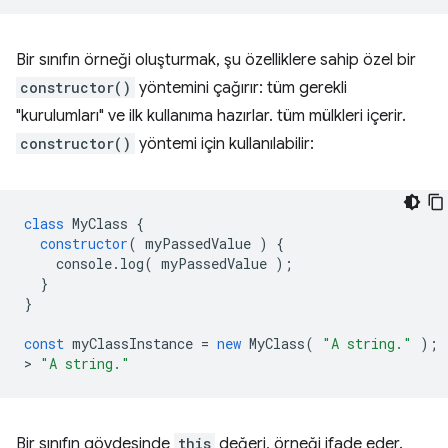
Bir sınıfın örneği oluşturmak, şu özelliklere sahip özel bir
constructor()
yöntemini çağırır: tüm gerekli
"kurulumları" ve ilk kullanıma hazırlar. tüm mülkleri içerir.
constructor()
yöntemi için kullanılabilir:
class
MyClass
{
constructor
(
myPassedValue
)
{
console
.
log
(
myPassedValue
);
}
}
const
myClassInstance
=
new
MyClass
(
"A string."
);
>
"A string."
Bir sınıfın gövdesinde
this
değeri, örneği ifade eder.