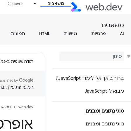
משאבים
Discover
משאבים
AI
פרטיות
נגישות
HTML
תמונות
תודה שצפית ב-Google I/O!
ברוך בואך אל 'לימוד Java
Script'!
המועדפת עליך. בתרג
מבוא ל-Java
Script
web.dev
משאבי
סוגי נתונים ומבנים
אופרט
סוגי נתונים ומבנים