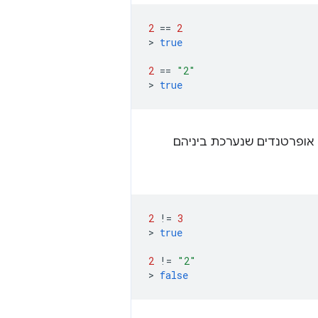
2
==
2
>
true
2
==
"2"
>
true
ני אופרטנדים שנערכת ביניהם
2
!=
3
>
true
2
!=
"2"
>
false