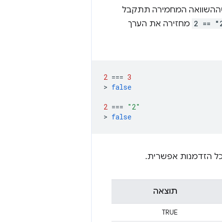
שההשוואה המחמירה תתקבל
2 == "
מחזירה את הערך
2
===
3
>
false
2
===
"2"
>
false
ל הזדמנות אפשרית.
תוצאה
TRUE