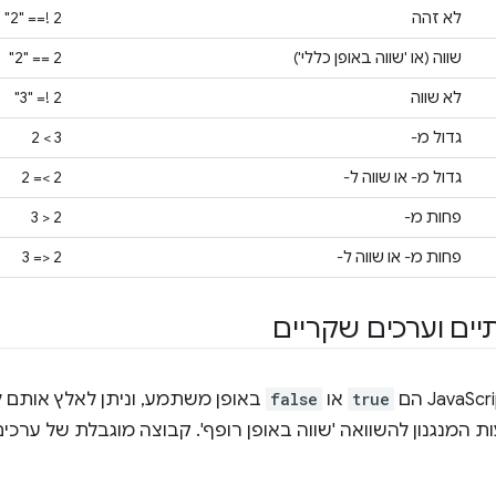
לא זהה
2 !== "2"
שווה (או 'שווה באופן כללי')
2 == "2"
לא שווה
2 != "3"
גדול מ-
3 > 2
גדול מ- או שווה ל-
2 >= 2
פחות מ-
2 < 3
פחות מ- או שווה ל-
2 <= 3
יים וערכים שקריים
true
או
false
באופן משתמע, וניתן לאלץ אותם ל
 המנגנון להשוואה 'שווה באופן רופף'. קבוצה מוגבלת של ערכי