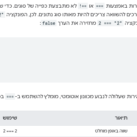
רות באמצעות
===
או
!==
לא מתבצעת כפייה של סוגים. כדי 
רכים להשוואה צריכים להיות מאותו סוג נתונים. לכן, הפונקציה
2"
נקציה
2 === "2"
מחזירה את הערך
false
:
ירות שעלולה לנבוע מכוונון אוטומטי, מומלץ להשתמש ב-
===
בכ
תיאור
שימוש
שווה באופן מוחלט
2 === 2