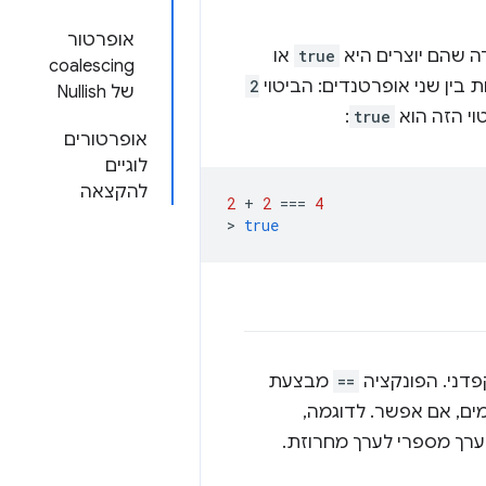
אופרטור
ה שהם יוצרים היא
true
או
coalescing
ת בין שני אופרטנדים: הביטוי
2
של Nullish
וי הזה הוא
true
:
אופרטורים
לוגיים
להקצאה
2
+
2
===
4
>
true
קפדני. הפונקציה
==
מבצעת
מים, אם אפשר. לדוגמה,
ערך מספרי לערך מחרוזת.