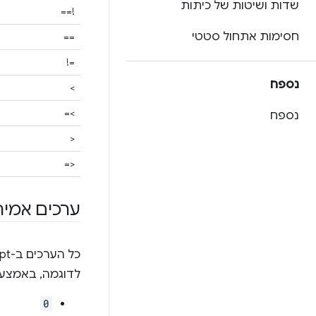
שדות ושיטות של כיתות
!==
חסימות אתחול סטטי
==
=!
נספח
>
>=
נספח
<
<=
ערכים אמית
כל הערכים ב-JavaScript הם
לדוגמה, באמצעות
0