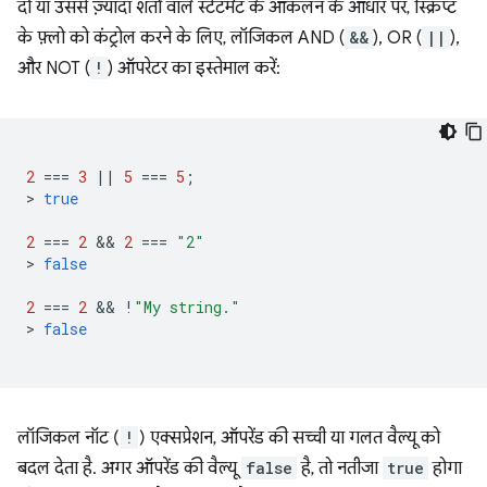
दो या उससे ज़्यादा शर्तों वाले स्टेटमेंट के आकलन के आधार पर, स्क्रिप्ट
के फ़्लो को कंट्रोल करने के लिए, लॉजिकल AND (
&&
), OR (
||
),
और NOT (
!
) ऑपरेटर का इस्तेमाल करें:
2
===
3
||
5
===
5
;
>
true
2
===
2
 && 
2
===
"2"
>
false
2
===
2
 && 
!
"My string."
>
false
लॉजिकल नॉट (
!
) एक्सप्रेशन, ऑपरेंड की सच्ची या गलत वैल्यू को
बदल देता है. अगर ऑपरेंड की वैल्यू
false
है, तो नतीजा
true
होगा