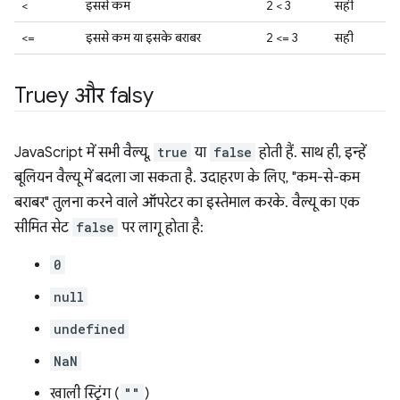
<
इससे कम
2 < 3
सही
<=
इससे कम या इसके बराबर
2 <= 3
सही
Truey और falsy
JavaScript में सभी वैल्यू,
true
या
false
होती हैं. साथ ही, इन्हें
बूलियन वैल्यू में बदला जा सकता है. उदाहरण के लिए, "कम-से-कम
बराबर" तुलना करने वाले ऑपरेटर का इस्तेमाल करके. वैल्यू का एक
सीमित सेट
false
पर लागू होता है:
0
null
undefined
NaN
खाली स्ट्रिंग (
""
)