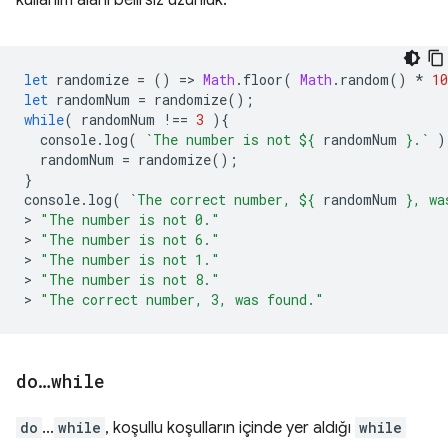
kullanım alanı belirsiz uzunluk:
let
randomize
=
()
=
>
Math
.
floor
(
Math
.
random
()
*
10
let
randomNum
=
randomize
();
while
(
randomNum
!==
3
){
console
.
log
(
`The number is not 
${
randomNum
}
.`
)
randomNum
=
randomize
();
}
console
.
log
(
`The correct number, 
${
randomNum
}
, wa
>
"The number is not 0."
>
"The number is not 6."
>
"The number is not 1."
>
"The number is not 8."
>
"The correct number, 3, was found."
do
…
while
do
...
while
, koşullu koşulların içinde yer aldığı
while