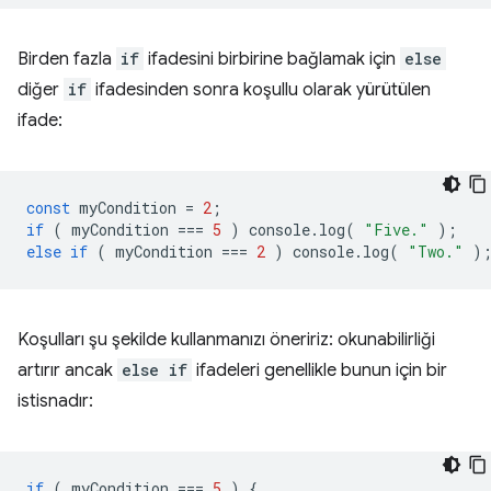
Birden fazla
if
ifadesini birbirine bağlamak için
else
diğer
if
ifadesinden sonra koşullu olarak yürütülen
ifade:
const
myCondition
=
2
;
if
(
myCondition
===
5
)
console
.
log
(
"Five."
);
else
if
(
myCondition
===
2
)
console
.
log
(
"Two."
)
Koşulları şu şekilde kullanmanızı öneririz: okunabilirliği
artırır ancak
else if
ifadeleri genellikle bunun için bir
istisnadır:
if
(
myCondition
===
5
)
{