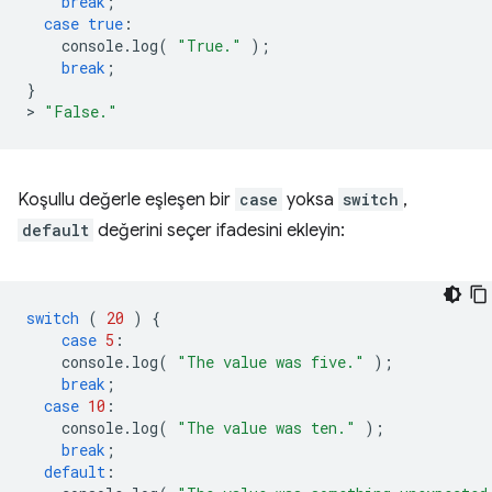
break
;
case
true
:
console
.
log
(
"True."
);
break
;
}
>
"False."
Koşullu değerle eşleşen bir
case
yoksa
switch
,
default
değerini seçer ifadesini ekleyin:
switch
(
20
)
{
case
5
:
console
.
log
(
"The value was five."
);
break
;
case
10
:
console
.
log
(
"The value was ten."
);
break
;
default
: