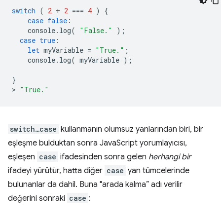
switch
(
2
+
2
===
4
)
{
case
false
:
console
.
log
(
"False."
);
case
true
:
let
myVariable
=
"True."
;
console
.
log
(
myVariable
);
}
>
"True."
switch…case
kullanmanın olumsuz yanlarından biri, bir
eşleşme bulduktan sonra JavaScript yorumlayıcısı,
eşleşen
case
ifadesinden sonra gelen
herhangi bir
ifadeyi yürütür, hatta diğer
case
yan tümcelerinde
bulunanlar da dahil. Buna "arada kalma” adı verilir
değerini sonraki
case
: