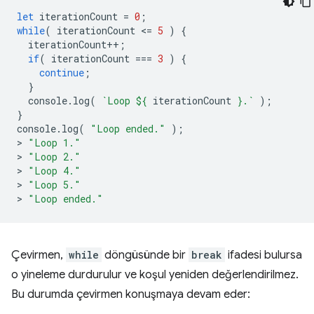
let
iterationCount
=
0
;
while
(
iterationCount
<
=
5
)
{
iterationCount
++
;
if
(
iterationCount
===
3
)
{
continue
;
}
console
.
log
(
`Loop 
${
iterationCount
}
.`
);
}
console
.
log
(
"Loop ended."
);
>
"Loop 1."
>
"Loop 2."
>
"Loop 4."
>
"Loop 5."
>
"Loop ended."
Çevirmen,
while
döngüsünde bir
break
ifadesi bulursa
o yineleme durdurulur ve koşul yeniden değerlendirilmez.
Bu durumda çevirmen konuşmaya devam eder: