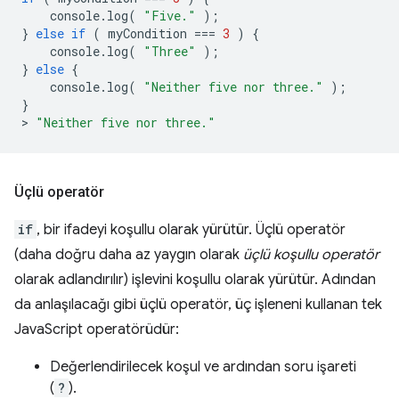
console
.
log
(
"Five."
);
}
else
if
(
myCondition
===
3
)
{
console
.
log
(
"Three"
);
}
else
{
console
.
log
(
"Neither five nor three."
);
}
>
"Neither five nor three."
Üçlü operatör
if
, bir ifadeyi koşullu olarak yürütür. Üçlü operatör
(daha doğru daha az yaygın olarak
üçlü koşullu operatör
olarak adlandırılır) işlevini koşullu olarak yürütür. Adından
da anlaşılacağı gibi üçlü operatör, üç işleneni kullanan tek
JavaScript operatörüdür:
Değerlendirilecek koşul ve ardından soru işareti
(
?
).