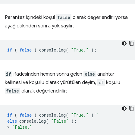
Parantez içindeki koşul
false
olarak değerlendiriliyorsa
aşağıdakinden sonra yok sayılır:
if
(
false
)
console
.
log
(
"True."
);
if
ifadesinden hemen sonra gelen
else
anahtar
kelimesi ve koşullu olarak yürütülen deyim,
if
koşulu
false
olarak değerlendirilir:
if
(
false
)
console
.
log
(
"True."
)
''
else
console
.
log
(
"False"
);
>
"False."