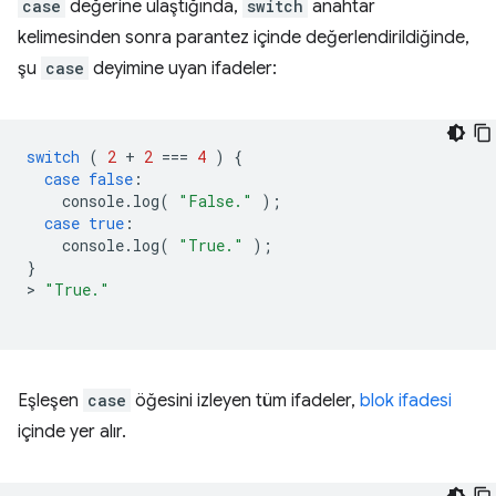
case
değerine ulaştığında,
switch
anahtar
kelimesinden sonra parantez içinde değerlendirildiğinde,
şu
case
deyimine uyan ifadeler:
switch
(
2
+
2
===
4
)
{
case
false
:
console
.
log
(
"False."
);
case
true
:
console
.
log
(
"True."
);
}
>
"True."
Eşleşen
case
öğesini izleyen tüm ifadeler,
blok ifadesi
içinde yer alır.