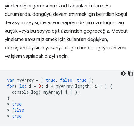
yinelendiğini görürsünüz kod tabanları kullanır. Bu
durumlarda, döngüyü devam ettirmek için belirtilen koşul
iterasyon sayısı, iterasyon yapılan dizinin uzunluğundan
küçük veya bu sayıya eşit üzerinden geçireceğiz. Mevcut
yineleme sayısını izlemek için kullanılan değişken,
dönüşüm sayısının yukarıya doğru her bir öğeye izin verir
ve işlem yapılacak diziyi seçin:
var
myArray
=
[
true
,
false
,
true
];
for
(
let
i
=
0
;
i
 < 
myArray
.
length
;
i
++
)
{
console
.
log
(
myArray
[
i
]
);
}
>
true
>
false
>
true