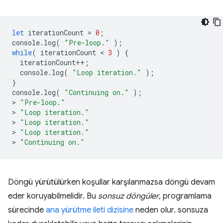
let
iterationCount
=
0
;
console
.
log
(
"Pre-loop."
);
while
(
iterationCount
 < 
3
)
{
iterationCount
++
;
console
.
log
(
"Loop iteration."
);
}
console
.
log
(
"Continuing on."
);
>
"Pre-loop."
>
"Loop iteration."
>
"Loop iteration."
>
"Loop iteration."
>
"Continuing on."
Döngü yürütülürken koşullar karşılanmazsa döngü devam
eder koruyabilmelidir. Bu
sonsuz döngüler
, programlama
sürecinde
ana yürütme ileti dizisine
neden olur. sonsuza