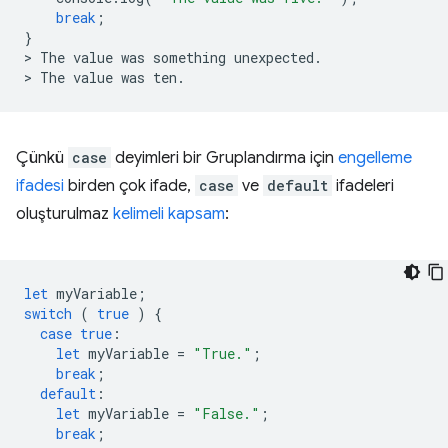
break
;
}
>
The
value
was
something
unexpected
.
>
The
value
was
ten
.
Çünkü
case
deyimleri bir Gruplandırma için
engelleme
ifadesi
birden çok ifade,
case
ve
default
ifadeleri
oluşturulmaz
kelimeli kapsam
:
let
myVariable
;
switch
(
true
)
{
case
true
:
let
myVariable
=
"True."
;
break
;
default
:
let
myVariable
=
"False."
;
break
;