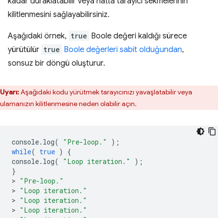
kadar duraklatabilir veya hatta tarayıcı sekmelerinin
kilitlenmesini sağlayabilirsiniz.
Aşağıdaki örnek,
true
Boole değeri kaldığı sürece
yürütülür
true
Boole değerleri sabit olduğundan
,
sonsuz bir döngü oluşturur.
Uyarı:
Aşağıdaki kodu yürütmek tarayıcınızı yavaşlatabilir veya
ulamanızın kilitlenmesine neden olabilir açın.
console
.
log
(
"Pre-loop."
);
while
(
true
)
{
console
.
log
(
"Loop iteration."
);
}
>
"Pre-loop."
>
"Loop iteration."
>
"Loop iteration."
>
"Loop iteration."