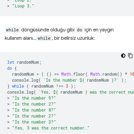
>
"Loop 3."
while
döngüsünde olduğu gibi
do
için en yaygın
kullanım alanı...
while
, bir belirsiz uzunluk:
let
randomNum
;
do
{
randomNum
=
(
()
=
>
Math
.
floor
(
Math
.
random
()
*
1
console
.
log
(
`Is the number 
${
randomNum
}
?`
);
}
while
(
randomNum
!==
3
);
console
.
log
(
`Yes, 
${
randomNum
}
 was the correct nu
>
"Is the number 9?"
>
"Is the number 2?"
>
"Is the number 8?"
>
"Is the number 2?"
>
"Is the number 3?"
>
"Yes, 3 was the correct number."