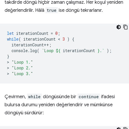
takdirde döngü hiçbir zaman çalışmaz. Her koşul yeniden
değerlendirilir. Hâlâ
true
ise döngü tekrarlanır.
let
iterationCount
=
0
;
while
(
iterationCount
 < 
3
)
{
iterationCount
++
;
console
.
log
(
`Loop 
${
iterationCount
}
.`
);
}
>
"Loop 1."
>
"Loop 2."
>
"Loop 3."
Çevirmen,
while
döngüsünde bir
continue
ifadesi
bulursa durumu yeniden değerlendirir ve mümkünse
döngüyü sürdürür: