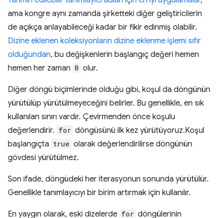
Tahmin edilebilir tanımlayıcı adları için en iyi uygulamalar
,
ama kongre aynı zamanda şirketteki diğer geliştiricilerin
de açıkça anlayabileceği kadar bir fikir edinmiş olabilir.
Dizine eklenen koleksiyonların dizine eklenme işlemi sıfır
olduğundan
, bu değişkenlerin başlangıç değeri hemen
hemen her zaman
0
olur.
Diğer döngü biçimlerinde olduğu gibi, koşul da döngünün
yürütülüp yürütülmeyeceğini belirler. Bu genellikle, en sık
kullanılan sınırı vardır. Çevirmenden önce koşulu
değerlendirir.
for
döngüsünü ilk kez yürütüyoruz.Koşul
başlangıçta
true
olarak değerlendirilirse döngünün
gövdesi yürütülmez.
Son ifade, döngüdeki her iterasyonun sonunda yürütülür.
Genellikle tanımlayıcıyı bir birim artırmak için kullanılır.
En yaygın olarak, eski dizelerde
for
döngülerinin