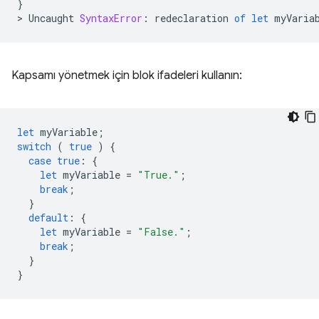
}
>
Uncaught
SyntaxError
:
redeclaration
of
let
myVaria
Kapsamı yönetmek için blok ifadeleri kullanın:
let
myVariable
;
switch
(
true
)
{
case
true
:
{
let
myVariable
=
"True."
;
break
;
}
default
:
{
let
myVariable
=
"False."
;
break
;
}
}