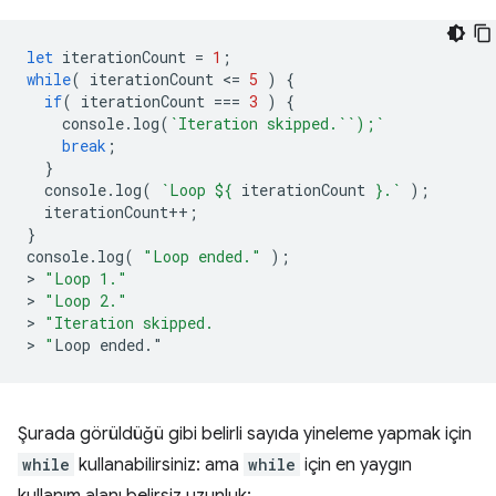
let
iterationCount
=
1
;
while
(
iterationCount
<
=
5
)
{
if
(
iterationCount
===
3
)
{
console
.
log
(
`Iteration skipped.``);`
break
;
}
console
.
log
(
`Loop 
${
iterationCount
}
.`
);
iterationCount
++
;
}
console
.
log
(
"Loop ended."
);
>
"Loop 1."
>
"Loop 2."
>
"Iteration skipped.
>
 "
Loop
ended
.
"
Şurada görüldüğü gibi belirli sayıda yineleme yapmak için
while
kullanabilirsiniz: ama
while
için en yaygın