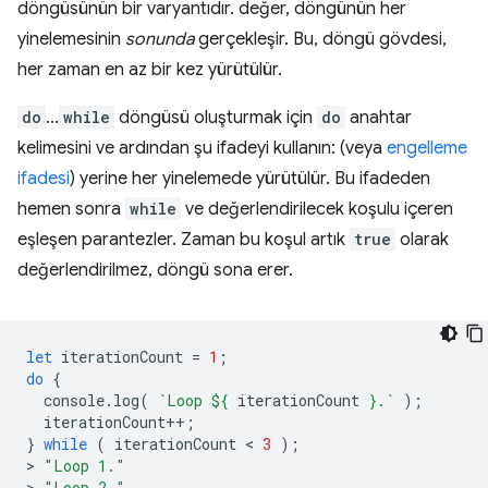
döngüsünün bir varyantıdır. değer, döngünün her
yinelemesinin
sonunda
gerçekleşir. Bu, döngü gövdesi,
her zaman en az bir kez yürütülür.
do
...
while
döngüsü oluşturmak için
do
anahtar
kelimesini ve ardından şu ifadeyi kullanın: (veya
engelleme
ifadesi
) yerine her yinelemede yürütülür. Bu ifadeden
hemen sonra
while
ve değerlendirilecek koşulu içeren
eşleşen parantezler. Zaman bu koşul artık
true
olarak
değerlendirilmez, döngü sona erer.
let
iterationCount
=
1
;
do
{
console
.
log
(
`Loop 
${
iterationCount
}
.`
);
iterationCount
++
;
}
while
(
iterationCount
 < 
3
);
>
"Loop 1."
>
"Loop 2."