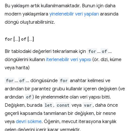
Bu yaklaşım artık kullanılmamaktadır. Bunun için daha
modern yaklaşımlara
yinelenebilir veri yapıları
arasında
döngü oluşturabilirsiniz.
for
[
.
.
.
]
of
[
.
.
.
]
Bir tablodaki değerleri tekrarlamak için
for
...
of
...
döngülerini kullanın
iterlenebilir veri yapısı
(ör. dizi, küme
veya harita)
for
...
of
... döngüsünde
for
anahtar kelimesi ve
ardından bir parantez grubu kullanılır içeren değişken (ve
ardından
of
) ile yinelenmekte olan veri yapısı bitti.
Değişken, burada
let
,
const
veya
var
, daha önce
geçerli kapsamda tanımlanan bir değişken, bir nesne
veya
devri sökme
. Öğenin, mevcut iterasyona karşılık
gelen değerini içerir karar vermektir.