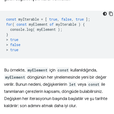
const
myIterable
=
[
true
,
false
,
true
];
for
(
const
myElement
of
myIterable
)
{
console
.
log
(
myElement
);
}
>
true
>
false
>
true
Bu örnekte,
myElement
için
const
kullanıldığında,
myElement
döngünün her yinelemesinde yeni bir değer
verilir. Bunun nedeni, değişkenlerin
let
veya
const
ile
tanımlanan çerezlerin kapsamı, döngüde bulabilirsiniz.
Değişken her iterasyonun başında başlatılır ve şu tarihte
kaldırılır: son adımını atmak daha iyi olur.