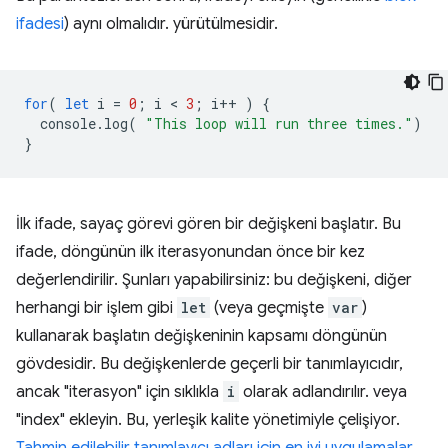
ifadesi
) aynı olmalıdır. yürütülmesidir.
for
(
let
i
=
0
;
i
 < 
3
;
i
++
)
{
console
.
log
(
"This loop will run three times."
)
}
İlk ifade, sayaç görevi gören bir değişkeni başlatır. Bu
ifade, döngünün ilk iterasyonundan önce bir kez
değerlendirilir. Şunları yapabilirsiniz: bu değişkeni, diğer
herhangi bir işlem gibi
let
(veya geçmişte
var
)
kullanarak başlatın değişkeninin kapsamı döngünün
gövdesidir. Bu değişkenlerde geçerli bir tanımlayıcıdır,
ancak "iterasyon" için sıklıkla
i
olarak adlandırılır. veya
"index" ekleyin. Bu, yerleşik kalite yönetimiyle çelişiyor.