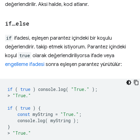
değerlendirilir. Aksi halde, kod atlanır.
if
…
else
if
ifadesi, eşleşen parantez içindeki bir koşulu
değerlendirir. takip etmek istiyorum. Parantez içindeki
koşul
true
olarak değerlendiriliyorsa ifade veya
engelleme ifadesi
sonra eşleşen parantez yürütülür:
if
(
true
)
console
.
log
(
"True."
);
>
"True."
if
(
true
)
{
const
myString
=
"True."
;
console
.
log
(
myString
);
}
>
"True."