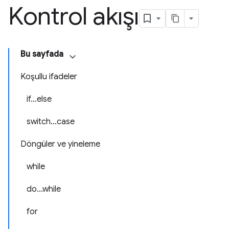
Kontrol akışı
Bu sayfada
Koşullu ifadeler
if…else
switch…case
Döngüler ve yineleme
while
do…while
for