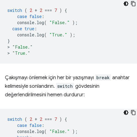
switch
(
2
+
2
===
7
)
{
case
false
:
console
.
log
(
"False."
);
case
true
:
console
.
log
(
"True."
);
}
>
"False."
>
"True."
Çakışmayı önlemek için her bir yazışmayı
break
anahtar
kelimesiyle sonlandırın.
switch
gövdesinin
değerlendirilmesini hemen durdurur:
switch
(
2
+
2
===
7
)
{
case
false
:
console
.
log
(
"False."
);