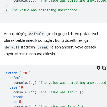
console
.
log
(
"The value was something unexpected
}
>
"The value was something unexpected."
Ancak düşüş,
default
için de geçerlidir ve potansiyel
olarak beklenmedik sonuçlar. Bunu düzeltmek için
default
ifadesini
break
ile sonlandırın, veya destek
kaydı listesinin sonuna ekleyin.
switch
(
20
)
{
default
:
console
.
log
(
"The value was something unexpected
case
10
:
console
.
log
(
"The value was ten."
);
break
;
case
5
:
console
.
log
(
"The value was five."
);