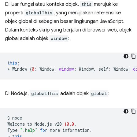
Di luar fungsi atau konteks objek,
this
merujuk ke
properti
globalThis
, yang merupakan referensi ke
objek global di sebagian besar lingkungan JavaScript.
Dalam konteks skrip yang berjalan di browser web, objek
global adalah objek
window
:
this
;
>
Window
{
0
:
Window
,
window
:
Window
,
self
:
Window
,
d
Di Node.js,
globalThis
adalah objek
global
:
$
node
Welcome
to
Node
.
js
v20
.10.0
.
Type
".help"
for
more
information
.
>
this