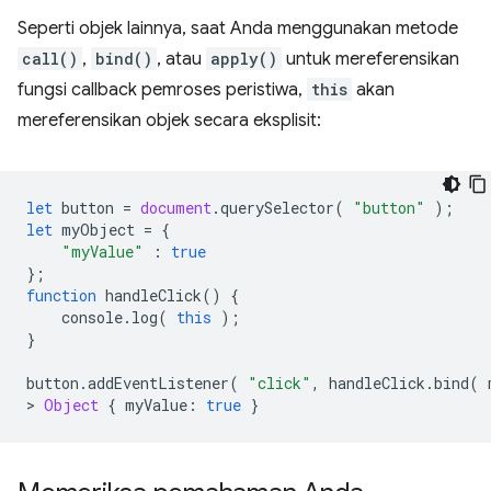
Seperti objek lainnya, saat Anda menggunakan metode
call()
,
bind()
, atau
apply()
untuk mereferensikan
fungsi callback pemroses peristiwa,
this
akan
mereferensikan objek secara eksplisit:
let
button
=
document
.
querySelector
(
"button"
);
let
myObject
=
{
"myValue"
:
true
};
function
handleClick
()
{
console
.
log
(
this
);
}
button
.
addEventListener
(
"click"
,
handleClick
.
bind
(
>
Object
{
myValue
:
true
}