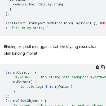
console
.
log
(
this
.
myString
);
}
};
setTimeout
(
myObject
.
myMethod
.
bind
(
myObject
),
100
>
"This is my string."
Binding eksplisit mengganti nilai
this
yang disediakan
oleh binding implisit.
let
myObject
=
{
"myValue"
:
"This string sits alongside myMethod
myMethod
()
{
console
.
log
(
this
.
myValue
);
}
};
let
myOtherObject
=
{
"myValue"
:
"This is a string in another object 