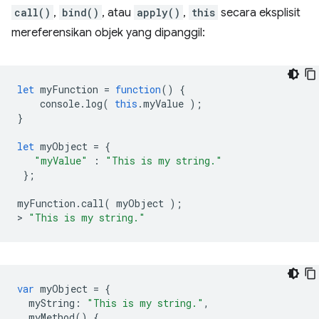
call()
,
bind()
, atau
apply()
,
this
secara eksplisit
mereferensikan objek yang dipanggil:
let
myFunction
=
function
()
{
console
.
log
(
this
.
myValue
);
}
let
myObject
=
{
"myValue"
:
"This is my string."
};
myFunction
.
call
(
myObject
);
>
"This is my string."
var
myObject
=
{
myString
:
"This is my string."
,
myMethod
()
{