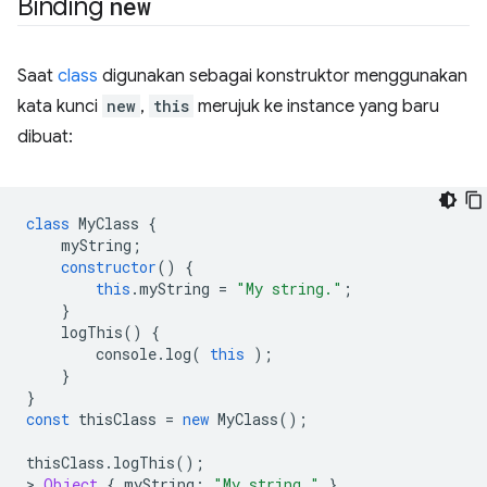
Binding
new
Saat
class
digunakan sebagai konstruktor menggunakan
kata kunci
new
,
this
merujuk ke instance yang baru
dibuat:
class
MyClass
{
myString
;
constructor
()
{
this
.
myString
=
"My string."
;
}
logThis
()
{
console
.
log
(
this
);
}
}
const
thisClass
=
new
MyClass
();
thisClass
.
logThis
();
>
Object
{
myString
:
"My string."
}