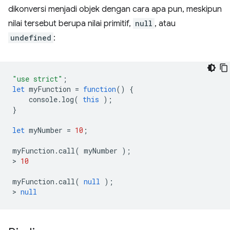
dikonversi menjadi objek dengan cara apa pun, meskipun
nilai tersebut berupa nilai primitif,
null
, atau
undefined
:
"use strict"
;
let
myFunction
=
function
()
{
console
.
log
(
this
);
}
let
myNumber
=
10
;
myFunction
.
call
(
myNumber
);
>
10
myFunction
.
call
(
null
);
>
null