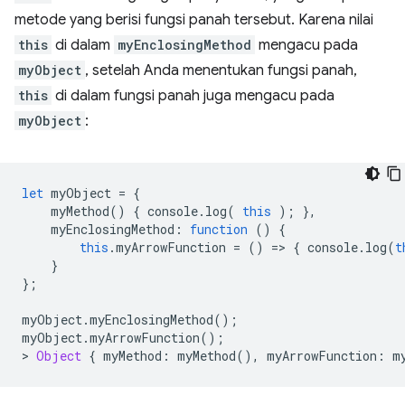
metode yang berisi fungsi panah tersebut. Karena nilai
this
di dalam
myEnclosingMethod
mengacu pada
myObject
, setelah Anda menentukan fungsi panah,
this
di dalam fungsi panah juga mengacu pada
myObject
:
let
myObject
=
{
myMethod
()
{
console
.
log
(
this
);
},
myEnclosingMethod
:
function
()
{
this
.
myArrowFunction
=
()
=
>
{
console
.
log
(
t
}
};
myObject
.
myEnclosingMethod
();
myObject
.
myArrowFunction
();
>
Object
{
myMethod
:
myMethod
(),
myArrowFunction
:
m