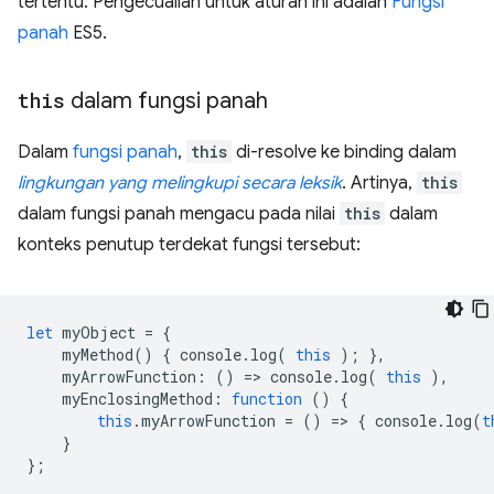
tertentu. Pengecualian untuk aturan ini adalah
Fungsi
panah
ES5.
this
dalam fungsi panah
Dalam
fungsi panah
,
this
di-resolve ke binding dalam
lingkungan yang melingkupi secara leksik
. Artinya,
this
dalam fungsi panah mengacu pada nilai
this
dalam
konteks penutup terdekat fungsi tersebut:
let
myObject
=
{
myMethod
()
{
console
.
log
(
this
);
},
myArrowFunction
:
()
=
>
console
.
log
(
this
),
myEnclosingMethod
:
function
()
{
this
.
myArrowFunction
=
()
=
>
{
console
.
log
(
t
}
};