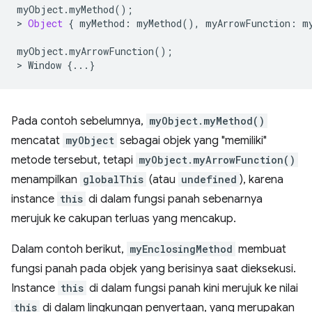
myObject
.
myMethod
();
>
Object
{
myMethod
:
myMethod
(),
myArrowFunction
:
m
myObject
.
myArrowFunction
();
>
Window
{...}
Pada contoh sebelumnya,
myObject.myMethod()
mencatat
myObject
sebagai objek yang "memiliki"
metode tersebut, tetapi
myObject.myArrowFunction()
menampilkan
globalThis
(atau
undefined
), karena
instance
this
di dalam fungsi panah sebenarnya
merujuk ke cakupan terluas yang mencakup.
Dalam contoh berikut,
myEnclosingMethod
membuat
fungsi panah pada objek yang berisinya saat dieksekusi.
Instance
this
di dalam fungsi panah kini merujuk ke nilai
this
di dalam lingkungan penyertaan, yang merupakan