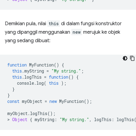
Demikian pula, nilai
this
di dalam fungsi konstruktor
yang dipanggil menggunakan
new
merujuk ke objek
yang sedang dibuat:
function
MyFunction
()
{
this
.
myString
=
"My string."
;
this
.
logThis
=
function
()
{
console
.
log
(
this
);
}
}
const
myObject
=
new
MyFunction
();
myObject
.
logThis
();
>
Object
{
myString
:
"My string."
,
logThis
:
logThis