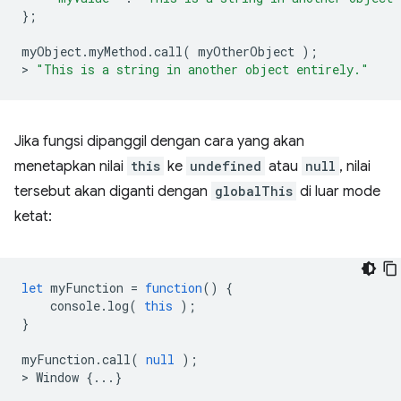
};
myObject
.
myMethod
.
call
(
myOtherObject
);
>
"This is a string in another object entirely."
Jika fungsi dipanggil dengan cara yang akan
menetapkan nilai
this
ke
undefined
atau
null
, nilai
tersebut akan diganti dengan
globalThis
di luar mode
ketat:
let
myFunction
=
function
()
{
console
.
log
(
this
);
}
myFunction
.
call
(
null
);
>
Window
{...}