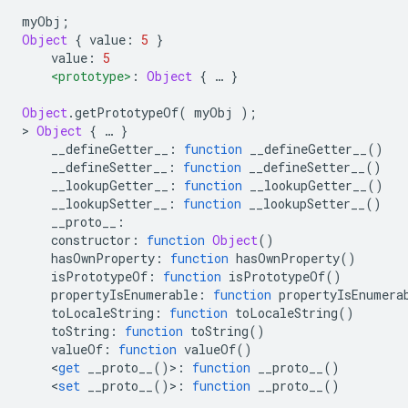
myObj
;
Object
{
 value
:
5
}
    value
:
5
<prototype>
:
Object
{
…
}
Object
.
getPrototypeOf
(
 myObj 
);
>
Object
{
…
}
    __defineGetter__
:
function
 __defineGetter__
()
    __defineSetter__
:
function
 __defineSetter__
()
    __lookupGetter__
:
function
 __lookupGetter__
()
    __lookupSetter__
:
function
 __lookupSetter__
()
    __proto__
:
    constructor
:
function
Object
()
    hasOwnProperty
:
function
 hasOwnProperty
()
    isPrototypeOf
:
function
 isPrototypeOf
()
    propertyIsEnumerable
:
function
 propertyIsEnumera
    toLocaleString
:
function
 toLocaleString
()
    toString
:
function
 toString
()
    valueOf
:
function
 valueOf
()
<
get
 __proto__
()>:
function
 __proto__
()
<
set
 __proto__
()>:
function
 __proto__
()