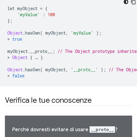
let myObject 
=
{
'myValue'
:
100
};
Object
.
hasOwn
(
 myObject
,
'myValue'
);
>
true
myObject
.
__proto__
;
// The Object prototype inherite
>
Object
{
…
}
Object
.
hasOwn
(
 myObject
,
'__proto__'
);
// The Obje
>
false
Verifica le tue conoscenze
Perché dovresti evitare di usare
__proto__
?