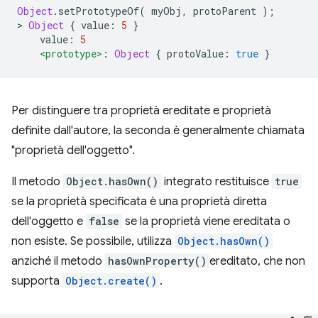
Object
.
setPrototypeOf
(
 myObj
,
 protoParent 
);
>
Object
{
 value
:
5
}
    value
:
5
<prototype>
:
Object
{
 protoValue
:
true
}
Per distinguere tra proprietà ereditate e proprietà
definite dall'autore, la seconda è generalmente chiamata
"proprietà dell'oggetto".
Il metodo
Object.hasOwn()
integrato restituisce
true
se la proprietà specificata è una proprietà diretta
dell'oggetto e
false
se la proprietà viene ereditata o
non esiste. Se possibile, utilizza
Object.hasOwn()
anziché il metodo
hasOwnProperty()
ereditato, che non
supporta
Object.create()
.