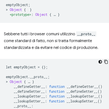
emptyObject
;
>
Object
{
}
<prototype>
:
Object
{
…
}
Sebbene tutti i browser comuni utilizzino
__proto__
come standard di fatto, non si tratta formalmente
standardizzata e da evitare nel codice di produzione.
let emptyObject 
=
{};
emptyObject
.
__proto__
;
>
Object
{
…
}
    __defineGetter__
:
function
 __defineGetter__
()
    __defineSetter__
:
function
 __defineSetter__
()
    __lookupGetter__
:
function
 __lookupGetter__
()
    __lookupSetter__
:
function
 __lookupSetter__
()
    __proto__
: