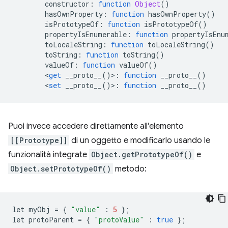
        constructor
:
function
Object
()
        hasOwnProperty
:
function
 hasOwnProperty
()
        isPrototypeOf
:
function
 isPrototypeOf
()
        propertyIsEnumerable
:
function
 propertyIsEnu
        toLocaleString
:
function
 toLocaleString
()
        toString
:
function
 toString
()
        valueOf
:
function
 valueOf
()
<
get
 __proto__
()>:
function
 __proto__
()
<
set
 __proto__
()>:
function
 __proto__
()
Puoi invece accedere direttamente all'elemento
[[Prototype]]
di un oggetto e modificarlo usando le
funzionalità integrate
Object.getPrototypeOf()
e
Object.setPrototypeOf()
metodo:
let myObj 
=
{
"value"
:
5
};
let protoParent 
=
{
"protoValue"
:
true
};