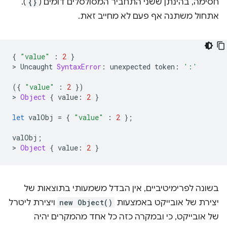
חסימה, בהינתן ששני התחביר המסולסלים דומים (
{}
).
אתחול משתנה אף פעם לא מחייב זאת.
{
"value"
:
2
}
>
Uncaught
SyntaxError
:
unexpected
token
:
':'
({
"value"
:
2
})
>
Object
{
value
:
2
}
let
valObj
=
{
"value"
:
2
};
valObj
;
>
Object
{
value
:
2
}
בשונה לפרימיטיביים, אין הבדל משמעותי בתוצאות של
יצירת של אובייקט באמצעות
new Object()
ויצירת ליטרל
של אובייקט, כי ובמקרה כזה כל אחד מהמקרים יהיה