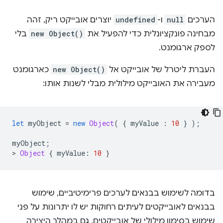
הערכים
null
ו-
undefined
יוצרים אובייקט ריק, זהה
מבחינה פונקציונלית כדי להפעיל את
new Object()
בלי
לספק ארגומנט.
העברת ליטרל של אובייקט אל
new Object()
כארגומנט
מעבירה את האובייקט מילולית מבלי לשנות אותו:
let
myObject
=
new
Object
(
{
myValue
:
10
}
);
myObject
;
>
Object
{
myValue
:
10
}
בדומה לשימוש בבנאים לערכים פרימיטיביים, שימוש
בבנאים לאובייקטים לעיתים רחוקות יש לו יתרונות על פני
שימוש בסימון מילולי של אובייקטים. גם במהלך היצירה