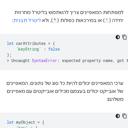
למפתחות המאפיינים צריך להשתמש בליטרל מחרוזת
יחידה (
'
) או במירכאות כפולות (
"
), ולא
ליטרל תבנית
:
let
carAttributes
=
{
`keyString`
:
false
};
>
Uncaught
SyntaxError
:
expected
property
name
,
got
ערכי המאפיינים יכולים להיות כל סוג של נתונים. המאפיינים
של אובייקט יכולים בעצמם מכילים אובייקטים עם מאפיינים
משלהם:
let
myObject
=
{
'key'
:
{