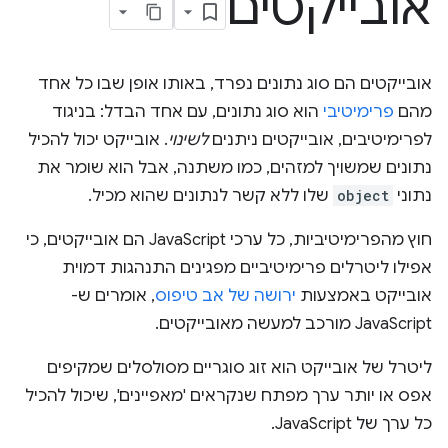
אובייקטים
אובייקטים הם סוג נתונים נפרד, באותו אופן שבו כל אחד
מהם
פרימיטיבי
הוא סוג נתונים, עם אחד הבדל: בניגוד
לפרימיטיבים, אובייקטים ניתנים
לשינוי
. אובייקט יכול להכיל
נתונים שמשויך למזהים, כמו משתנה, אבל הוא שומר את
נתוני
object
שלו ללא קשר לנתונים שהוא מכיל.
חוץ מהפרימיטיביות, כל ערכי JavaScript הם אובייקטים, כי
אפילו ליטרלים פרימיטיביים מפגינים התנהגות דמוית
אובייקט באמצעות
ירושה של אב טיפוס
, אומרים ש-
JavaScript מורכב למעשה מאובייקטים.
ליטרל של אובייקט הוא זוג סוגריים מסולסלים שמקיפים
אפס או יותר ערך מפתח שנקראים 'מאפיינים', שיכול להכיל
כל ערך של JavaScript.