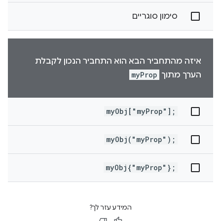
סימון סוגריים
איזה מהתחביר הבא הוא התחביר הנכון לקבלת
הערך מתוך
myProp
myObj["myProp"];
myObj("myProp");
myObj{"myProp"};
המידע עזר לך?