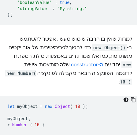
'booleanValue'
:
true
,
'stringValue'
:
"My string."
};
למרות שאין בו הרבה שימוש מעשי, אפשר להשתמש
ב-
new Object()
כדי להפוך לפרימיטיבית של אובייקטים
מאותו סוג, כמו אלו שמוחזרים באמצעות מילת המפתח
new
יחד עם
ה-constructor
שלה מותאמת אישית.
לדוגמה, הפונקציה הבאה מקבילה לפונקציה
new Number(
:
10 )
let
myObject
=
new
Object
(
10
);
myObject
;
>
Number
{
10
}