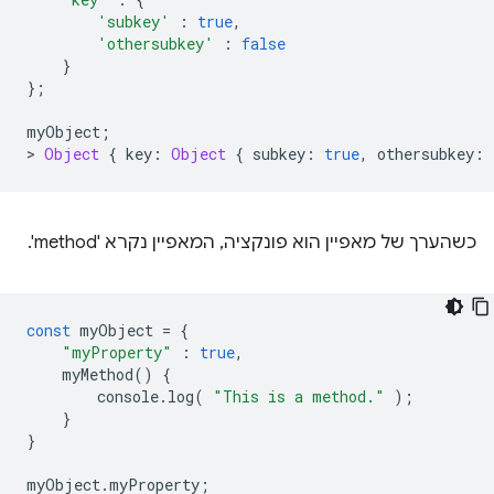
'subkey'
:
true
,
'othersubkey'
:
false
}
};
myObject
;
>
Object
{
key
:
Object
{
subkey
:
true
,
othersubkey
:
כשהערך של מאפיין הוא פונקציה, המאפיין נקרא 'method'.
const
myObject
=
{
"myProperty"
:
true
,
myMethod
()
{
console
.
log
(
"This is a method."
);
}
}
myObject
.
myProperty
;