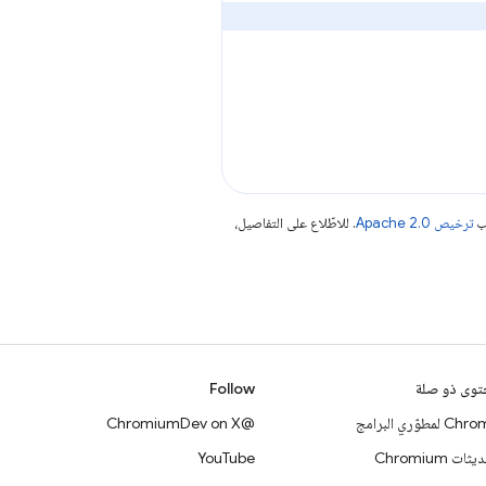
جب
ترخيص Apache 2.0‏
. للاطّلاع على التفاصيل،
وى ذو صلة
Follow
 لمطوّري البرامج
@ChromiumDev on X
ات Chromium
YouTube