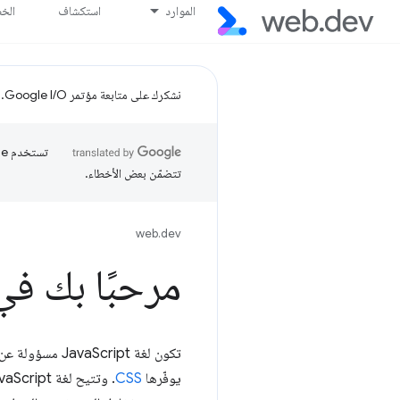
الموارد
استكشاف
الخ
نشكرك على متابعة مؤتمر Google I/O.
تتضمّن بعض الأخطاء.
web.dev
مرحبًا بك في تع
تكون لغة JavaScript مسؤولة عن "الطبقة التفاعلية" في صفحة الويب، وهي تكمل الطبقة "
يوفّرها
CSS