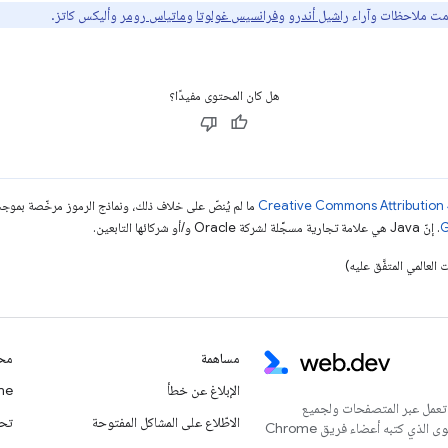
ّمت ملاحظات وآراء
راشيل أندرو
و
فرانسيس غولوتا
و
ماتياس رومر
وأليكس كاتز.
هل كان المحتوى مفيدًا؟
ما لم يُنصّ على خلاف ذلك، ونماذج الرموز مرخّصة بمو
. إنّ Java هي علامة تجارية مسجَّلة لشركة Oracle و/أو شركائها التابعين.
مساهمة
محت
الإبلاغ عن خطأ
Chrome
 تعمل عبر المتصفحات ولجميع
الاطّلاع على المشاكل المفتوحة
تحديث
المستخدمين. يُعدّ هذا الموقع الإلكتروني المركز الرئيسي للمحتوى الذي كتبه أعضاء فريق Chrome