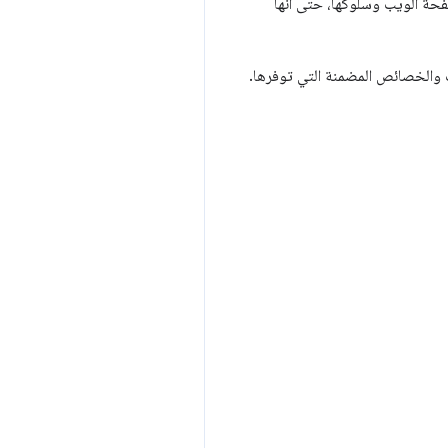
J قدرًا هائلاً من التحكم في عرض صفحة الويب وسلوكها، حتى أنها