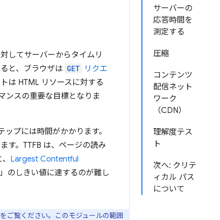
サーバーの
応答時間を
測定する
圧縮
に対してサーバーからタイムリ
すると、ブラウザは
GET
リクエ
コンテンツ
は HTML リソースに対する
配信ネット
ーマンスの重要な目標となりま
ワーク
（CDN）
ステップには時間がかかります。
理解度テス
ト
ます。TTFB は、ページの読み
と、
Largest Contentful
次へ: クリテ
」のしきい値に達するのが難し
ィカル パス
について
をご覧ください。このモジュールの範囲