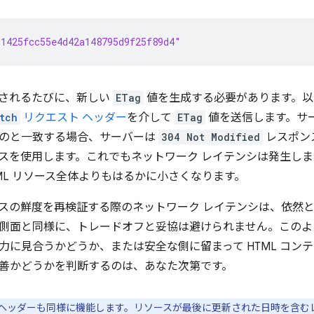
1425fcc55e4d42a148795d9f25f89d4"
されるたびに、新しい
ETag
値を生成する必要があります。以
tch
リクエスト ヘッダー
を介して
ETag
値を送信します。サ
のと一致する場合、サーバーは
304 Not Modified
レスポン
スを使用します。これでもネットワーク レイテンシは発生し
TML リソース全体よりもはるかに小さくなります。
スの鮮度を再検証する際のネットワーク レイテンシは、依然
側面と同様に、トレードオフと妥協は避けられません。このように
力に見合うかどうか、または安全な側に留まって HTML コン
善かどうかを判断するのは、あなた次第です。
ヘッダーも同様に機能します。リソースが最後に更新された日時を含むレ