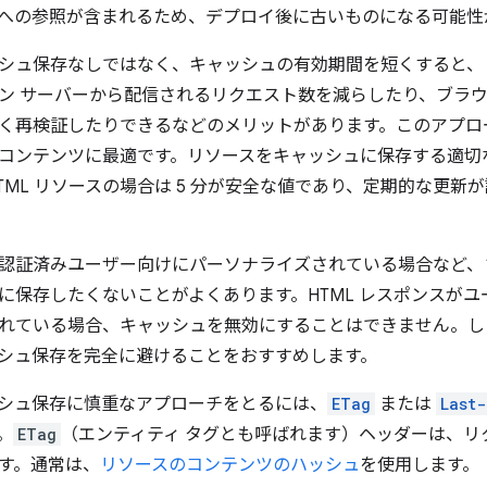
への参照が含まれるため、デプロイ後に古いものになる可能性
シュ保存なしではなく、キャッシュの有効期間を短くすると、リ
ン サーバーから配信されるリクエスト数を減らしたり、ブラ
く再検証したりできるなどのメリットがあります。このアプロ
コンテンツに最適です。リソースをキャッシュに保存する適切
HTML リソースの場合は 5 分が安全な値であり、定期的な更
認証済みユーザー向けにパーソナライズされている場合など、
に保存したくないことがよくあります。HTML レスポンスが
れている場合、キャッシュを無効にすることはできません。し
ャッシュ保存を完全に避けることをおすすめします。
ャッシュ保存に慎重なアプローチをとるには、
ETag
または
Last
。
ETag
（エンティティ タグとも呼ばれます）ヘッダーは、リ
す。通常は、
リソースのコンテンツのハッシュ
を使用します。