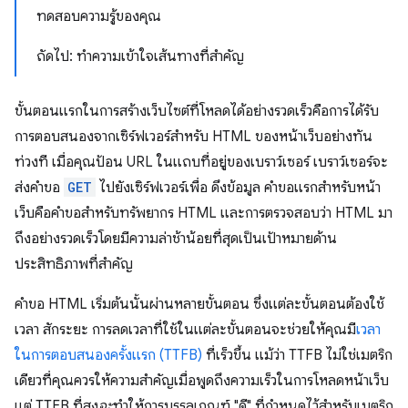
ทดสอบความรู้ของคุณ
ถัดไป: ทำความเข้าใจเส้นทางที่สำคัญ
ขั้นตอนแรกในการสร้างเว็บไซต์ที่โหลดได้อย่างรวดเร็วคือการได้รับ
การตอบสนองจากเซิร์ฟเวอร์สำหรับ HTML ของหน้าเว็บอย่างทัน
ท่วงที เมื่อคุณป้อน URL ในแถบที่อยู่ของเบราว์เซอร์ เบราว์เซอร์จะ
ส่งคำขอ
GET
ไปยังเซิร์ฟเวอร์เพื่อ ดึงข้อมูล คำขอแรกสำหรับหน้า
เว็บคือคำขอสำหรับทรัพยากร HTML และการตรวจสอบว่า HTML มา
ถึงอย่างรวดเร็วโดยมีความล่าช้าน้อยที่สุดเป็นเป้าหมายด้าน
ประสิทธิภาพที่สำคัญ
คำขอ HTML เริ่มต้นนั้นผ่านหลายขั้นตอน ซึ่งแต่ละขั้นตอนต้องใช้
เวลา สักระยะ การลดเวลาที่ใช้ในแต่ละขั้นตอนจะช่วยให้คุณมี
เวลา
ในการตอบสนองครั้งแรก (TTFB)
ที่เร็วขึ้น แม้ว่า TTFB ไม่ใช่เมตริก
เดียวที่คุณควรให้ความสำคัญเมื่อพูดถึงความเร็วในการโหลดหน้าเว็บ
แต่ TTFB ที่สูง
จะ
ทำให้การบรรลุเกณฑ์ "ดี" ที่กำหนดไว้สำหรับเมตริก