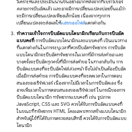
วิเคราะห์และประเมินนานขึ้นอย่างมากหลังจากที่เบราว์เซอร์
คลายการบีบอัด
แล้ว และอาจมีการเปลี่ยนแปลงบ่อยขึ้นแม้ว่า
จะมีการเปลี่ยนแปลงเพียงเล็กน้อย เนื่องจากทุกการ
เปลี่ยนแปลงจะส่งผลให้
แฮชของไฟล์
แตกต่างกัน
ทําความเข้าใจการบีบอัดแบบไดนามิกเทียบกับการบีบอัด
แบบคงที่
การบีบอัดแบบไดนามิกและแบบคงที่ เป็นแนวทาง
ที่แตกต่างกันในการระบุ
เวลา
ที่ควรบีบอัดทรัพยากร การบีบอัด
แบบไดนามิกจะบีบอัดทรัพยากร
ในเวลาที่มีการส่งคำขอ
และ
บางครั้งจะบีบอัด
ทุกครั้ง
ที่มีการส่งคำขอ ในทางกลับกัน การ
บีบอัดแบบคงที่จะบีบอัดไฟล์
ล่วงหน้า
จึงไม่จำเป็นต้องบีบอัด
เมื่อมีการส่งคำขอ การบีบอัดแบบคงที่จะลดเวลาในการตอบ
สนองของเซิร์ฟเวอร์ เนื่องจากไม่มีเวลาในการบีบอัดเอง ซึ่ง
อาจเพิ่มเวลาในการตอบสนองของเซิร์ฟเวอร์ ในกรณีของการ
บีบอัดแบบไดนามิก ทรัพยากรแบบคงที่ เช่น รูปภาพ
JavaScript, CSS และ SVG ควรได้รับการบีบอัดแบบคงที่
ในขณะที่ทรัพยากร HTML
โดยเฉพาะ
หากสร้างแบบไดนามิก
สำหรับผู้ใช้ที่ได้รับการตรวจสอบสิทธิ์ ควรได้รับการบีบอัดแบบ
ไดนามิก