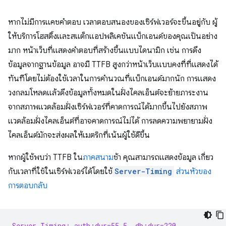
หากไม่มีการแคชคําตอบ เวลาตอบสนองของเซิร์ฟเวอร์จะขึ้นอยู่กับ ผู้
ให้บริการโฮสติ้งและสแต็กแอปพลิเคชันแบ็กเอนด์ของคุณเป็นอย่าง
มาก หน้าเว็บที่แสดงคำตอบที่สร้างขึ้นแบบไดนามิก เช่น การดึง
ข้อมูลจากฐานข้อมูล อาจมี TTFB สูงกว่าหน้าเว็บแบบคงที่ที่แสดงได้
ทันทีโดยไม่ต้องใช้เวลาในการคำนวณที่แบ็กเอนด์มากนัก การแสดง
วงกลมโหลดแล้วดึงข้อมูลทั้งหมดในฝั่งไคลเอ็นต์จะย้ายภาระงาน
จากสภาพแวดล้อมฝั่งเซิร์ฟเวอร์ที่คาดการณ์ได้มากขึ้นไปยังสภาพ
แวดล้อมฝั่งไคลเอ็นต์ที่อาจคาดการณ์ไม่ได้ การลดความพยายามฝั่ง
ไคลเอ็นต์มักจะส่งผลให้เมตริกที่เน้นผู้ใช้ดีขึ้น
หากผู้ใช้พบว่า TTFB ใน
ภาคสนาม
ช้า คุณสามารถแสดงข้อมูล เกี่ยว
กับเวลาที่ใช้ในเซิร์ฟเวอร์ได้โดยใช้
Server-Timing
ส่วนหัวของ
การตอบกลับ
Server-Timing: auth;dur=55.5, db;dur=220