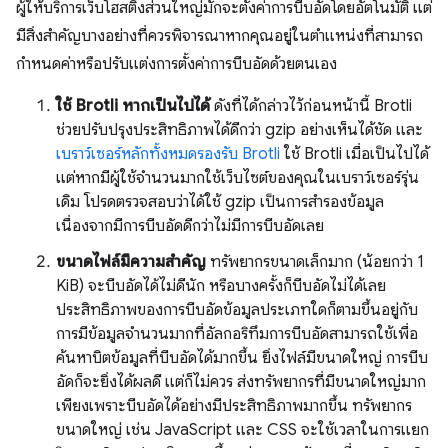
ผู้ให้บริการเว็บโฮสติ้งส่วนใหญ่มักจะตั้งค่าการบีบอัดโดยอัตโนมัติ แต่
มีสิ่งสำคัญบางอย่างที่ควรพิจารณาหากคุณอยู่ในตำแหน่งที่สามารถ
กำหนดค่าหรือปรับแต่งการตั้งค่าการบีบอัดด้วยตนเอง
ใช้ Brotli หากเป็นไปได้
ดังที่ได้กล่าวไว้ก่อนหน้านี้ Brotli
ช่วยปรับปรุงประสิทธิภาพได้ดีกว่า gzip อย่างเห็นได้ชัด และ
เบราว์เซอร์หลักทั้งหมดรองรับ Brotli
ใช้ Brotli เมื่อเป็นไปได้
แต่หากมีผู้ใช้จำนวนมากใช้เว็บไซต์ของคุณในเบราว์เซอร์รุ่น
เดิม โปรดตรวจสอบว่าได้ใช้ gzip เป็นการสำรองข้อมูล
เนื่องจากมีการบีบอัดดีกว่าไม่มีการบีบอัดเลย
ขนาดไฟล์มีความสำคัญ
ทรัพยากรขนาดเล็กมาก (น้อยกว่า 1
KiB) จะบีบอัดได้ไม่ดีนัก หรือบางครั้งก็บีบอัดไม่ได้เลย
ประสิทธิภาพของการบีบอัดข้อมูลประเภทใดก็ตามขึ้นอยู่กับ
การมีข้อมูลจำนวนมากที่อัลกอริทึมการบีบอัดสามารถใช้เพื่อ
ค้นหาบิตข้อมูลที่บีบอัดได้มากขึ้น ยิ่งไฟล์มีขนาดใหญ่ การบีบ
อัดก็จะยิ่งได้ผลดี แต่ก็ไม่ควร ส่งทรัพยากรที่มีขนาดใหญ่มาก
เพียงเพราะบีบอัดได้อย่างมีประสิทธิภาพมากขึ้น ทรัพยากร
ขนาดใหญ่ เช่น JavaScript และ CSS จะใช้เวลาในการแยก