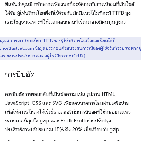
ยืนยันว่าคุณมี ทรัพยากรเพียงพอที่จะจัดการกับการเข้าชมที่เว็บไซต์
ได้รับ ผู้ให้บริการโฮสติ้งที่ใช้ร่วมกันมักมีแนวโน้มที่จะมี TTFB สูง
และโซลูชันเฉพาะที่ให้เวลาตอบกลับที่เร็วกว่าอาจมีต้นทุนสูงกว่า
คุณสามารถเปรียบเทียบ TTFB ของผู้ให้บริการโฮสติ้งยอดนิยมได้ที่
yhostfastyet.com
ข้อมูลประกอบด้วยประสบการณ์ของผู้ใช้จริงที่รวบรวมจากช
ูล
รายงานประสบการณ์ของผู้ใช้ Chrome (CrUX)
การบีบอัด
ควรบีบอัดการตอบกลับที่เป็นข้อความ เช่น รูปภาพ HTML,
JavaScript, CSS และ SVG เพื่อลดขนาดการโอนผ่านเครือข่าย
เพื่อให้ดาวน์โหลดได้เร็วขึ้น อัลกอริทึมการบีบอัดที่ใช้กันอย่างแพร่
หลายมากที่สุดคือ gzip และ Brotli Brotli ช่วยปรับปรุง
ประสิทธิภาพได้ประมาณ 15% ถึง 20% เมื่อเทียบกับ gzip