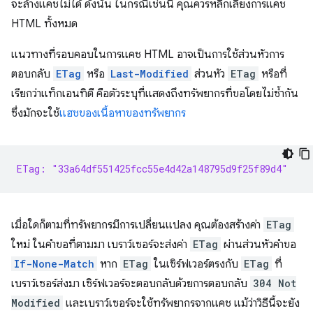
จะล้างแคชไม่ได้ ดังนั้น ในกรณีเช่นนี้ คุณควรหลีกเลี่ยงการแคช
HTML ทั้งหมด
แนวทางที่รอบคอบในการแคช HTML อาจเป็นการใช้ส่วนหัวการ
ตอบกลับ
ETag
หรือ
Last-Modified
ส่วนหัว
ETag
หรือที่
เรียกว่าแท็กเอนทิตี คือตัวระบุที่แสดงถึงทรัพยากรที่ขอโดยไม่ซ้ำกัน
ซึ่งมักจะใช้
แฮชของเนื้อหาของทรัพยากร
ETag: "33a64df551425fcc55e4d42a148795d9f25f89d4"
เมื่อใดก็ตามที่ทรัพยากรมีการเปลี่ยนแปลง คุณต้องสร้างค่า
ETag
ใหม่ ในคำขอที่ตามมา เบราว์เซอร์จะส่งค่า
ETag
ผ่านส่วนหัวคำขอ
If-None-Match
หาก
ETag
ในเซิร์ฟเวอร์ตรงกับ
ETag
ที่
เบราว์เซอร์ส่งมา เซิร์ฟเวอร์จะตอบกลับด้วยการตอบกลับ
304 Not
Modified
และเบราว์เซอร์จะใช้ทรัพยากรจากแคช แม้ว่าวิธีนี้จะยัง