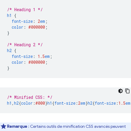
/* Heading 1 */
h1
{
font-size
:
2
em
;
color
:
#000000
;
}
/* Heading 2 */
h2
{
font-size
:
1.5
em
;
color
:
#000000
;
}
/* Minified CSS: */
h1
,
h2
{
color
:
#000
}
h1
{
font-size
:
2
em
}
h2
{
font-size
:
1.5
em
Remarque
: Certains outils de minification CSS avancés peuvent