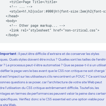
  <title>Page Title</title>

  <!-- ... -->

  <style>h1,h2{color:#000}h1{font-size:2em}h2{font-si
</head>

<body>

  <!-- Other page markup... -->

  <link rel="stylesheet" href="non-critical.css">

Important
: Il peut être difficile d'extraire et de conserver les styles
iques. Quels styles doivent être inclus ? Quelles sont les tailles de fenêtr
er ? Le processus peut-il être automatisé ? Que se passe-t-il si un utilisa
t défiler la page vers le bas avant que le CSS non critique ne soit chargé 
l est l'impact sur les utilisateurs s'ils rencontrent un FOUC ? Ce sont tou
bonnes questions à se poser, car l'architecture de votre site Web peut
re l'utilisation du CSS critique extrêmement difficile. Toutefois, les
ntages en termes de performances peuvent valoir la peine dans certai
 spécifiques. Vérifiez donc si le CSS essentiel est une option viable pour
re site Web.