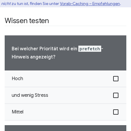
d
nicht
zu tun ist, finden Sie unter
Vorab-Caching – Empfehlungen
.
Wissen testen
Bei welcher Priorität wird ein
prefetch
-
Hinweis angezeigt?
Hoch
und wenig Stress
Mittel