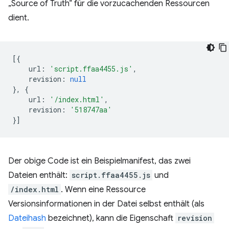
„Source of Truth“ für die vorzucachenden Ressourcen
dient.
[{
url
:
'script.ffaa4455.js'
,
revision
:
null
},
{
url
:
'/index.html'
,
revision
:
'518747aa'
}]
Der obige Code ist ein Beispielmanifest, das zwei
Dateien enthält:
script.ffaa4455.js
und
/index.html
. Wenn eine Ressource
Versionsinformationen in der Datei selbst enthält (als
Dateihash
bezeichnet), kann die Eigenschaft
revision