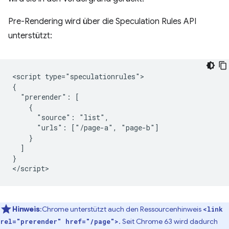
Pre-Rendering wird über die Speculation Rules API
unterstützt:
<script type="speculationrules">

{

  "prerender": [

    {

      "source": "list",

      "urls": ["/page-a", "page-b"]

    }

  ]

}

Hinweis
:Chrome unterstützt auch den Ressourcenhinweis
<link
. Seit Chrome 63 wird dadurch
rel="prerender" href="/page">