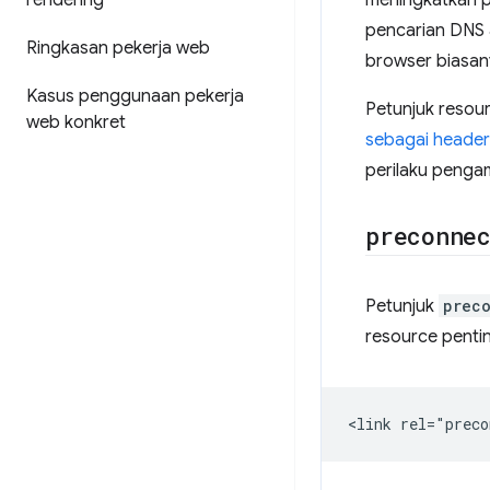
rendering
meningkatkan p
pencarian DNS 
Ringkasan pekerja web
browser biasa
Kasus penggunaan pekerja
Petunjuk resou
web konkret
sebagai heade
perilaku pengam
preconne
Petunjuk
prec
resource pentin