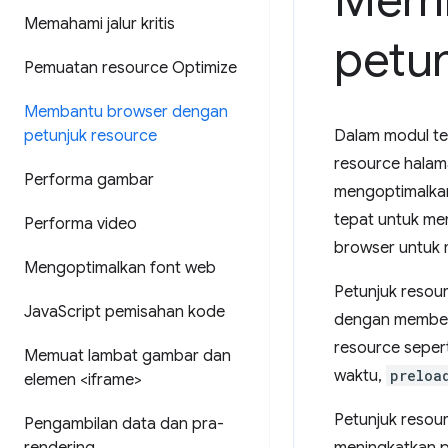
Memb
Memahami jalur kritis
petun
Pemuatan resource Optimize
Membantu browser dengan
petunjuk resource
Dalam modul te
resource halam
Performa gambar
mengoptimalkan
tepat untuk mem
Performa video
browser untuk 
Mengoptimalkan font web
Petunjuk resou
Java
Script pemisahan kode
dengan memberi
resource seper
Memuat lambat gambar dan
waktu,
preloa
elemen <iframe>
Petunjuk resou
Pengambilan data dan pra-