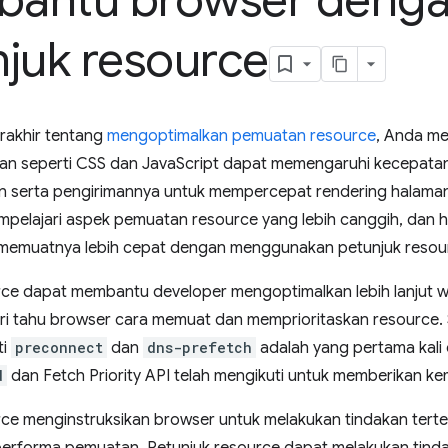
antu browser deng
juk resource
rakhir tentang
mengoptimalkan pemuatan resource
, Anda me
an seperti CSS dan JavaScript dapat memengaruhi kecepata
 serta pengirimannya untuk mempercepat rendering halaman
pelajari aspek pemuatan resource yang lebih canggih, dan ha
memuatnya lebih cepat dengan menggunakan petunjuk resou
rce dapat membantu developer mengoptimalkan lebih lanjut
 tahu browser cara memuat dan memprioritaskan resource. 
ti
preconnect
dan
dns-prefetch
adalah yang pertama kali 
d
dan Fetch Priority API telah mengikuti untuk memberikan 
rce menginstruksikan browser untuk melakukan tindakan terte