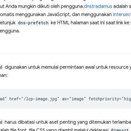
ut Anda mungkin diikuti oleh pengguna.
dnstradamus
adalah s
 otomatis menggunakan JavaScript, dan menggunakan
Intersec
etunjuk
dns-prefetch
ke HTML halaman saat ini saat link ke s
pengguna.
d
digunakan untuk memulai permintaan awal untuk resource 
man:
d
harus dibatasi untuk aset penting yang ditemukan terlam
ah file font, file CSS yang diambil melalui deklarasi
@import