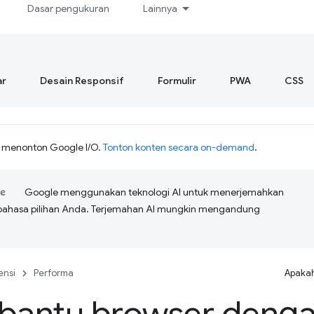
Dasar pengukuran
Lainnya
r
Desain Responsif
Formulir
PWA
CSS
h menonton Google I/O.
Tonton konten secara on-demand
.
Google menggunakan teknologi AI untuk menerjemahkan
bahasa pilihan Anda. Terjemahan AI mungkin mengandung
ensi
Performa
Apakah