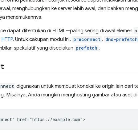
erforma pemuatan. Petunjuk resource dapat melakukan tinda
awal, menghubungkan ke server lebih awal, dan bahkan meng
nya menemukannya.
rce dapat ditentukan di HTML—paling sering di awal elemen
<
r HTTP
. Untuk cakupan modul ini,
preconnect
,
dns-prefetch
bilan spekulatif yang disediakan
prefetch
.
ct
onnect
digunakan untuk membuat koneksi ke origin lain dari
g. Misalnya, Anda mungkin menghosting gambar atau aset di C