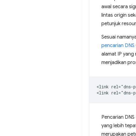
awal secara sig
lintas origin s
petunjuk resou
Sesuai namany
pencarian DNS
alamat IP yang
menjadikan pro
<link rel="dns-p
Pencarian DNS c
yang lebih tep
merupakan petu