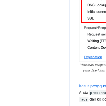
Visualisasi pengat
yang diperlukan 
Kasus penggu
Anda
preconn
face
dan ke d