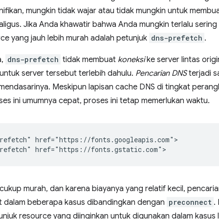
nifikan, mungkin tidak wajar atau tidak mungkin untuk membu
ekaligus. Jika Anda khawatir bahwa Anda mungkin terlalu ser
rce yang jauh lebih murah adalah petunjuk
dns-prefetch
.
a,
dns-prefetch
tidak membuat
koneksi
ke server lintas orig
untuk server tersebut terlebih dahulu.
Pencarian DNS
terjadi 
 mendasarinya. Meskipun lapisan cache DNS di tingkat peran
ses ini umumnya cepat, proses ini tetap memerlukan waktu.
refetch" href="https://fonts.googleapis.com">

ukup murah, dan karena biayanya yang relatif kecil, pencari
at dalam beberapa kasus dibandingkan dengan
preconnect
.
njuk resource yang diinginkan untuk digunakan dalam kasus l