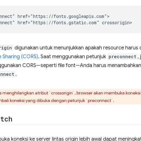
nnect" href="https://fonts.googleapis.com">

rigin
digunakan untuk menunjukkan apakah resource harus
e Sharing (CORS)
. Saat menggunakan petunjuk
preconnect
,
nggunakan CORS—seperti file font—Anda harus menambahkan
onnect
.
 menghilangkan atribut `crossorigin`, browser akan membuka koneksi 
ali koneksi yang dibuka dengan petunjuk `preconnect`.
etch
ka koneksi ke server lintas origin lebih awal dapat mening