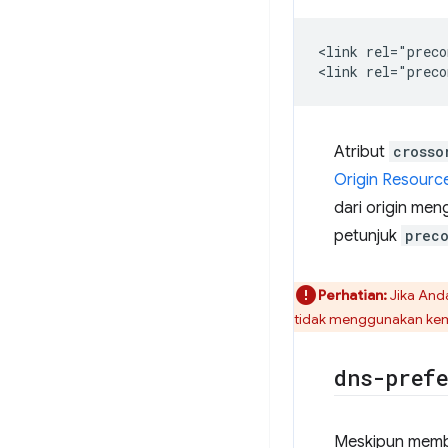
<link rel="preco
Atribut
crosso
Origin Resourc
dari origin me
petunjuk
prec
Perhatian:
Jika Anda
tidak menggunakan kemb
dns-pref
Meskipun membu