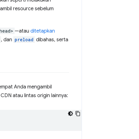
kan seperti melakukan
ambil resource sebelum
head>
—atau
ditetapkan
, dan
preload
dibahas, serta
 tempat Anda mengambil
DN atau lintas origin lainnya: