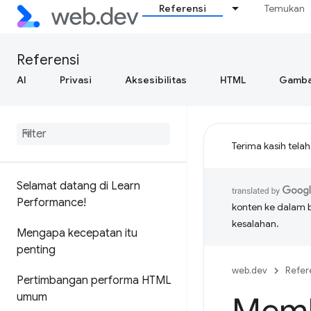
Referensi
Temukan
Referensi
AI
Privasi
Aksesibilitas
HTML
Gamba
Terima kasih tela
Selamat datang di Learn
Performance!
konten ke dalam 
kesalahan.
Mengapa kecepatan itu
penting
web.dev
Refer
Pertimbangan performa HTML
umum