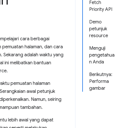
an
Fetch
Priority API
Demo
petunjuk
resource
mpelajari cara berbagai
n pemuatan halaman, dan cara
Menguji
. Sekarang adalah waktu yang
pengetahua
n Anda
l ini melibatkan bantuan
rce.
Berikutnya:
Performa
 waktu pemuatan halaman
gambar
Serangkaian awal petunjuk
diperkenalkan. Namun, seiring
kemampuan tambahan.
ntu lebih awal yang dapat