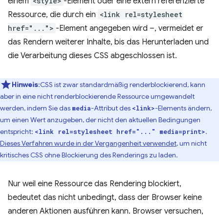
einem
<style>
-Element oder eine extern referenzierte
Ressource, die durch ein
<link rel=stylesheet
href="...">
-Element angegeben wird –, vermeidet er
das Rendern weiterer Inhalte, bis das Herunterladen und
die Verarbeitung dieses CSS abgeschlossen ist.
Hinweis
:CSS ist zwar standardmäßig renderblockierend, kann
aber in eine nicht renderblockierende Ressource umgewandelt
werden, indem Sie das
-Attribut des
-Elements ändern,
media
<link>
um einen Wert anzugeben, der nicht den aktuellen Bedingungen
entspricht:
.
<link rel=stylesheet href="..." media=print>
Dieses Verfahren wurde in der Vergangenheit verwendet
, um nicht
kritisches CSS ohne Blockierung des Renderings zu laden.
Nur weil eine Ressource das Rendering blockiert,
bedeutet das nicht unbedingt, dass der Browser keine
anderen Aktionen ausführen kann. Browser versuchen,