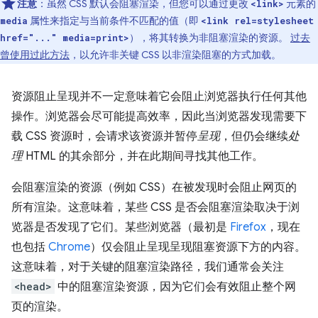
注意
：虽然 CSS 默认会阻塞渲染，但您可以通过更改
元素的
<link>
属性来指定与当前条件不匹配的值（即
media
<link rel=stylesheet
），将其转换为非阻塞渲染的资源。
过去
href="..." media=print>
曾使用过此方法
，以允许非关键 CSS 以非渲染阻塞的方式加载。
资源阻止呈现并不一定意味着它会阻止浏览器执行任何其他
操作。浏览器会尽可能提高效率，因此当浏览器发现需要下
载 CSS 资源时，会请求该资源并暂停
呈现
，但仍会继续
处
理
HTML 的其余部分，并在此期间寻找其他工作。
会阻塞渲染的资源（例如 CSS）在被发现时会阻止网页的
所有渲染。这意味着，某些 CSS 是否会阻塞渲染取决于浏
览器是否发现了它们。某些浏览器（最初是
Firefox
，现在
也包括
Chrome
）仅会阻止呈现呈现阻塞资源下方的内容。
这意味着，对于关键的阻塞渲染路径，我们通常会关注
<head>
中的阻塞渲染资源，因为它们会有效阻止整个网
页的渲染。