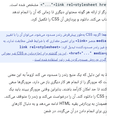
<link rel=stylesh
مشخص شده است،
ورگر از ارائه هر گونه محتوای دیگری تا زمانی که آن را انجام ندهد
ناب می‌کند. دانلود و پردازش آن CSS را تکمیل کرد.
توجه:
اگرچه CSS به‌طور پیش‌فرض رندر مسدود می‌شود، می‌توان آن را با تغییر
ی
عنصر
برای تعیین مقداری که با شرایط فعلی مطابقت ندارد، به
<link>
media
بع غیر رندر مسدودکننده تبدیل کرد:
<link rel=stylesheet
.
این در گذشته برای اجازه دادن به CSS غیر بحرانی
href="..." media=pr
بارگیری به روش مسدود کردن غیر رندر استفاده شده است
.
ط به این دلیل که یک منبع رندر را مسدود می کند لزوماً به این معنی
ست که مرورگر را از انجام هر کار دیگری باز می دارد. مرورگرها سعی
‌کنند تا حد امکان کارآمد باشند، بنابراین وقتی مرورگر ببیند باید یک
انلود کند، آن را درخواست می‌کند و
رندر را
متوقف می‌کند،
ا همچنان به
پردازش
بقیه HTML ادامه می‌دهد و به دنبال کارهای
گری برای انجام دادن در آن می‌گردد. در ضمن