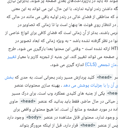
‌شوند که باید در بازپرداخت‌های بعدی صفحه پر شوند، بنابراین نیازی
 نگه داشتن رندر اولیه ندارند. با این حال، این می تواند به این معنی
شد که مناطقی از فضای خالی در رندر اولیه باقی می مانند در حالی که
ن در انتظار روی فونت ها پنهان است یا تا زمانی که تصاویر در
ترس باشند. بدتر از آن زمانی است که فضای کافی برای انواع خاصی از
توا در نظر گرفته نشده باشد - به ویژه زمانی که ابعاد تصویر در
HTML ارائه نشده است - وقتی این محتوا بعدا بارگیری می شود، طرح
دی صفحه می تواند تغییر کند. این جنبه از تجربه کاربر با معیار
تغییر
دمان تجمعی (CLS)
اندازه گیری می شود.
نصر
<head>
کلید پردازش مسیر رندر بحرانی است. به حدی که
بخش
دی آن را با جزئیات پوشش می دهد
. بهینه سازی محتویات عنصر
<he
یکی از جنبه های کلیدی عملکرد وب است. برای درک مسیر
در حیاتی در حال حاضر، فقط باید بدانید که عنصر
<head>
حاوی
رداده در مورد صفحه و منابع آن است، اما هیچ محتوای واقعی برای
ربر وجود ندارد. محتوای قابل مشاهده در عنصر
<body>
وجود دارد
 پس از عنصر
<head>
قرار دارد. قبل از اینکه مرورگر بتواند