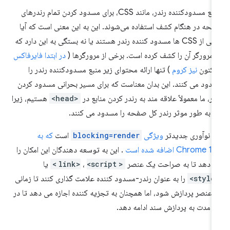
منابع مسدودکننده رندر، مانند CSS، برای مسدود کردن تمام رندرهای
حه در هنگام کشف استفاده می‌شوند. این به این معنی است که آیا
برخی از CSS ها مسدود کننده رندر هستند یا نه بستگی به این دارد که
ا مرورگر آن را کشف کرده است. برخی از مرورگرها (
در ابتدا فایرفاکس
اکنون
نیز کروم
) تنها ارائه محتوای زیر منبع مسدودکننده رندر را
دود می کنند. این بدان معناست که برای مسیر بحرانی مسدود کردن
در، ما معمولاً علاقه مند به رندر کردن منابع در
<head>
هستیم، زیرا
ها به طور موثر رندر کل صفحه را مسدود می کنند.
 نوآوری جدیدتر
ویژگی
blocking=render
است
که به
Chrome  اضافه شده است
. این به توسعه دهندگان این امکان را
 دهد تا به صراحت یک عنصر
<link>
<script>
،
یا
<st
را به عنوان رندر-مسدود کننده علامت گذاری کنند تا زمانی
 عنصر پردازش شود، اما همچنان به تجزیه کننده اجازه می دهد تا در
ن مدت به پردازش سند ادامه دهد.