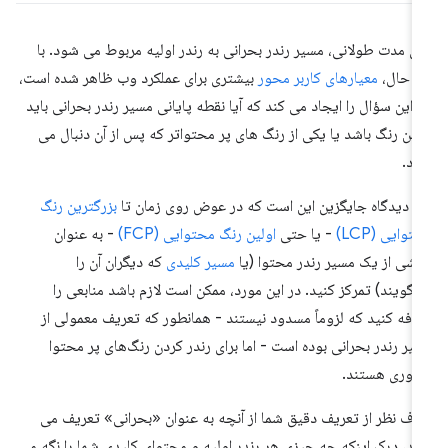
ای مدت طولانی، مسیر رندر بحرانی به رندر اولیه مربوط می شود. با
ن حال،
معیارهای کاربر محور
بیشتری برای عملکرد وب ظاهر شده است،
 این سؤال را ایجاد می کند که آیا نقطه پایانی مسیر رندر بحرانی باید
لین رنگ باشد یا یکی از رنگ های پر محتواتر که پس از آن دنبال می
د.
 دیدگاه جایگزین این است که در عوض روی زمان تا
بزرگترین رنگ
توایی (LCP)
- یا حتی
اولین رنگ محتوایی (FCP)
- به عنوان
شی از یک مسیر رندر محتوا (یا
مسیر کلیدی
که دیگران آن را
‌گویند) تمرکز کنید. در این مورد، ممکن است لازم باشد منابعی را
افه کنید که لزوماً مسدود نیستند - همانطور که تعریف معمولی از
یر رندر بحرانی بوده است - اما برای رندر کردن رنگ‌های پر محتوا
وری هستند.
ف نظر از تعریف دقیق شما از آنچه به عنوان «بحرانی» تعریف می
ید، درک اینکه چه چیزی هر رندر اولیه و محتوای کلیدی شما را نگه می