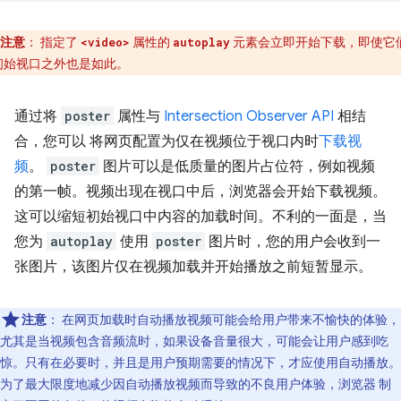
注意
： 指定了
属性的
元素会立即开始下载，即使它
<video>
autoplay
初始视口之外也是如此。
通过将
poster
属性与
Intersection Observer API
相结
合，您可以 将网页配置为仅在视频位于视口内时
下载视
频
。
poster
图片可以是低质量的图片占位符，例如视频
的第一帧。视频出现在视口中后，浏览器会开始下载视频。
这可以缩短初始视口中内容的加载时间。不利的一面是，当
您为
autoplay
使用
poster
图片时，您的用户会收到一
张图片，该图片仅在视频加载并开始播放之前短暂显示。
注意
： 在网页加载时自动播放视频可能会给用户带来不愉快的体验，
尤其是当视频包含音频流时，如果设备音量很大，可能会让用户感到吃
惊。只有在必要时，并且是用户预期需要的情况下，才应使用自动播放。
为了最大限度地减少因自动播放视频而导致的不良用户体验，浏览器 制