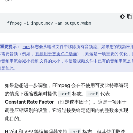
ffmpeg
-i
input.mov
-an
重要提示
：
标志会从输出文件中移除所有音频流。如果您的视频应
-an
不需要音频（例如，
视频用于替换 GIF 动画
），则这是一项重要的 优化，
除音频串流会减小视频 文件的大小，即使源视频文件中已有的音频串流是 
也是如此。
如果您想进一步调整，FFmpeg 会在不使用可变比特率编码
的情况下压缩视频时提供
-crf
标志。
-crf
代表
Constant Rate Factor
（恒定速率因子）。这是一项用于
调整压缩级别的设置，它通过接受给定范围内的整数来实现
此目的。
H.264 和 VP9 等编解码器支持
-crf
标志，但其使用取决