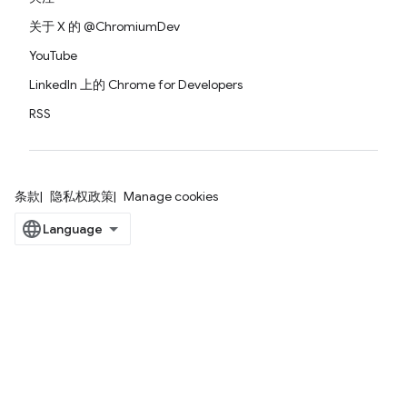
关于 X 的 @ChromiumDev
YouTube
LinkedIn 上的 Chrome for Developers
RSS
条款
隐私权政策
Manage cookies