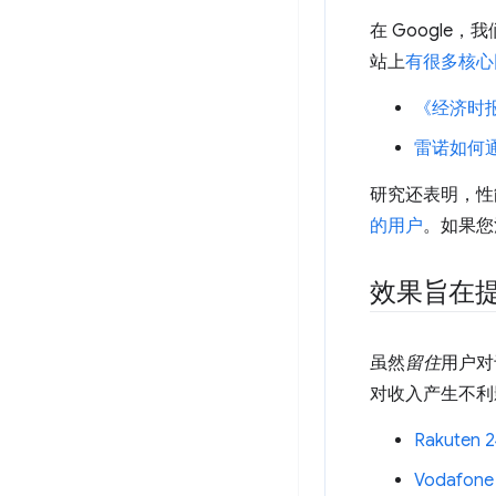
在 Google
站上
有很多核心
《经济时
雷诺如何通过
研究还表明，性
的用户
。如果您
效果旨在
虽然
留住
用户对
对收入产生不利
Rakute
Vodafo