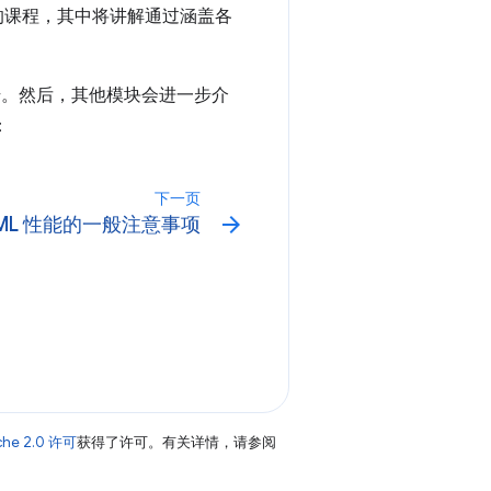
习的课程，其中将讲解通过涵盖各
始。然后，其他模块会进一步介
：
下一页
arrow_forward
TML 性能的一般注意事项
che 2.0 许可
获得了许可。有关详情，请参阅